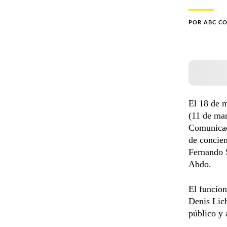
POR
ABC C
El 18 de 
(11 de mar
Comunicaci
de concien
Fernando S
Abdo.
El funcion
Denis Lich
público y