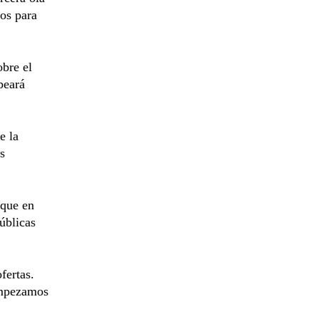
os para
obre el
peará
e la
s
 que en
úblicas
fertas.
Empezamos