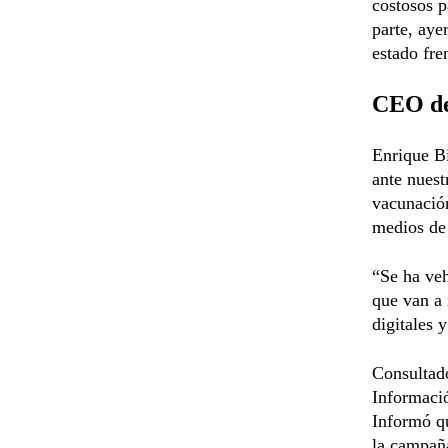
costosos p
parte, aye
estado fre
CEO de
Enrique B
ante nuest
vacunación
medios de
“Se ha veh
que van a 
digitales 
Consultado
Informació
Informó qu
la campaña