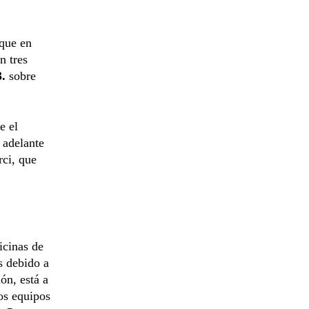
 que en
n tres
3.
sobre
e el
 adelante
rci, que
ficinas de
s debido a
ón, está a
los equipos