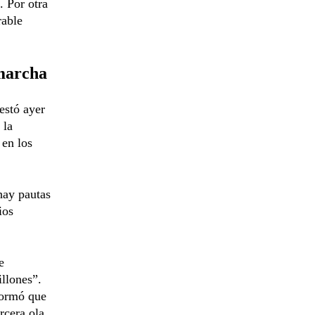
. Por otra
rable
marcha
estó ayer
 la
 en los
hay pautas
ios
e
llones”.
formó que
rcera ola