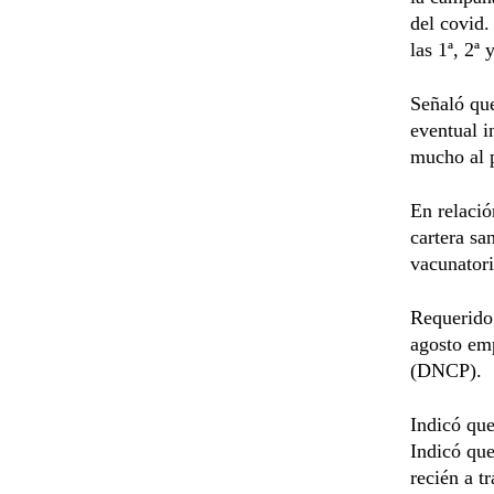
del covid
las 1ª, 2ª 
Señaló que
eventual i
mucho al p
En relació
cartera sa
vacunatori
Requerido 
agosto emp
(DNCP).
Indicó que
Indicó que
recién a t