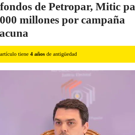
fondos de Petropar, Mitic p
.000 millones por campaña
acuna
artículo tiene
4
año
s
de antigüedad