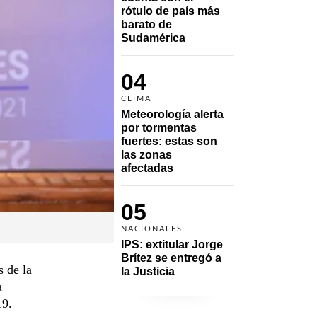
rótulo de país más 
barato de 
Sudamérica
04
CLIMA
Meteorología alerta 
por tormentas 
fuertes: estas son 
las zonas 
afectadas
05
NACIONALES
IPS: extitular Jorge 
Brítez se entregó a 
s de la
la Justicia
a
19.