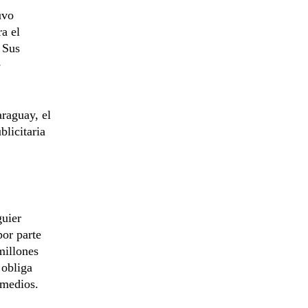
uvo
a el
 Sus
e
araguay, el
blicitaria
uier
por parte
millones
 obliga
 medios.