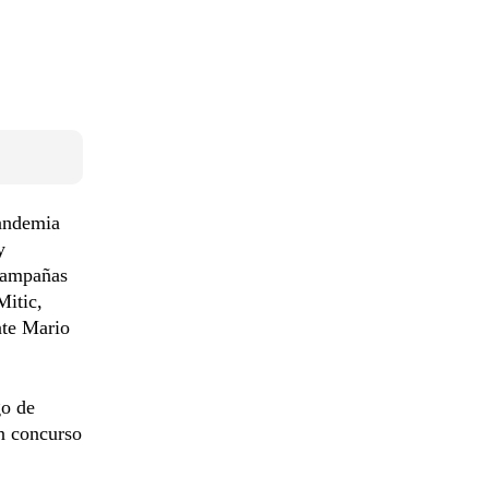
pandemia
y
 campañas
Mitic,
nte Mario
go de
n concurso