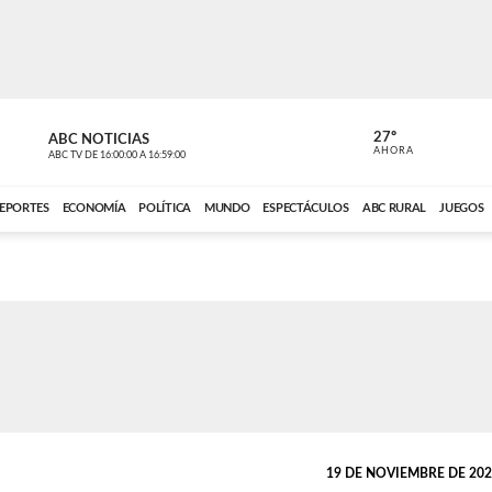
27º
ABC NOTICIAS
ANCHO PER
AHORA
ABC TV
DE
16:00:00
A
16:59:00
ABC CARDINAL 
EPORTES
ECONOMÍA
POLÍTICA
MUNDO
ESPECTÁCULOS
ABC RURAL
JUEGOS
19 DE NOVIEMBRE DE 2021