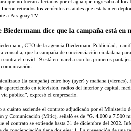
ara que no fueran afectados por el agua que ingresaba al local
r fueron retirados los vehículos estatales que estaban en deplo
nte a Paraguay TV.
 Biedermann dice que la campaña está en 
iedermann, CEO de la agencia Biedermann Publicidad, manif
ra consulta, que la campaña de concienciación ciudadana para
 contra el covid-19 está en marcha con los primeros pautajes
 comunicación.
iculizado (la campaña) entre hoy (ayer) y mañana (viernes), 
ir apareciendo en televisión, radios del interior y capital, med
y vía pública”, expresó el empresario.
 a cuánto asciende el contrato adjudicado por el Ministerio d
n y Comunicación (Mitic), señaló es de “G. 4.000 a 7.500 mi
e el contrato se extiende hasta 31 de diciembre del 2022. In
 de concienciación tiene dos ejes:
1.
La prevención de una te