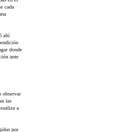
ue cada
una
ó ahí
bendición
lugar donde
ción ante
o observar
an las
sualiza a
gidas por