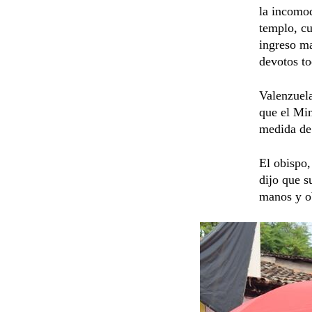
la incomod
templo, cu
ingreso ma
devotos to
Valenzuela
que el Min
medida de
El obispo,
dijo que s
manos y o