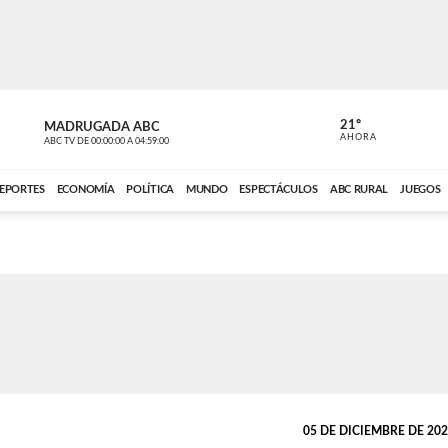
21º
MADRUGADA ABC
MADRUGAD
AHORA
ABC TV
DE
00:00:00
A
04:59:00
ABC CARDINAL 
EPORTES
ECONOMÍA
POLÍTICA
MUNDO
ESPECTÁCULOS
ABC RURAL
JUEGOS
05 DE DICIEMBRE DE 2021