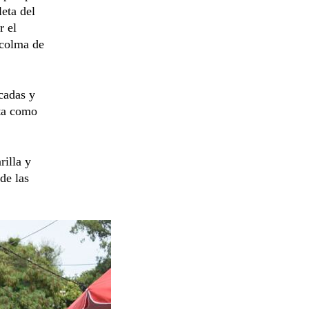
eta del
r el
 colma de
cadas y
sta como
rilla y
de las