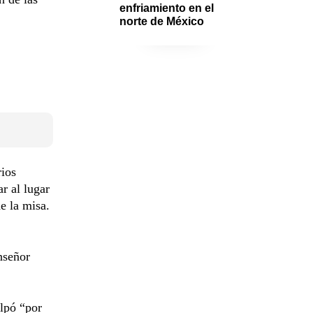
enfriamiento en el 
norte de México
rios
r al lugar
e la misa.
nseñor
ulpó “por