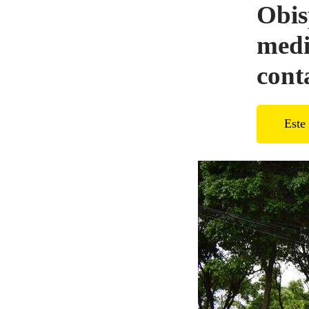
Obis
medi
cont
Este 