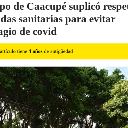
po de Caacupé suplicó respe
das sanitarias para evitar
agio de covid
artículo tiene
4
año
s
de antigüedad