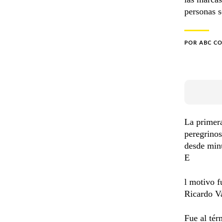
personas s
POR
ABC C
La primera
peregrinos
desde minu
E
l motivo f
Ricardo Va
Fue al tér