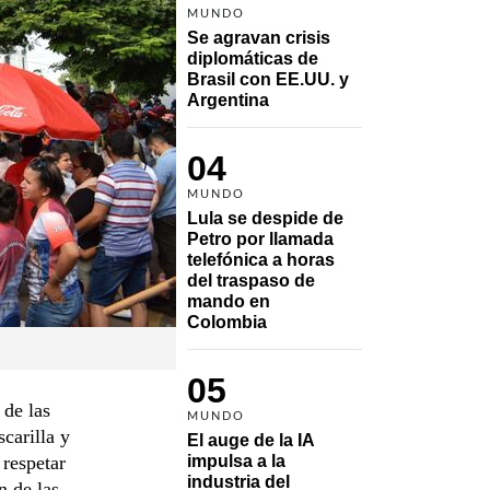
MUNDO
Se agravan crisis 
diplomáticas de 
Brasil con EE.UU. y 
Argentina
04
MUNDO
Lula se despide de 
Petro por llamada 
telefónica a horas 
del traspaso de 
mando en 
Colombia
05
de las
MUNDO
carilla y
El auge de la IA 
 respetar
impulsa a la 
industria del 
n de las