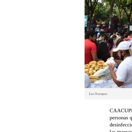
Luz Ocampos
CAACUPÉ. 
personas q
desinfecci
las marcas