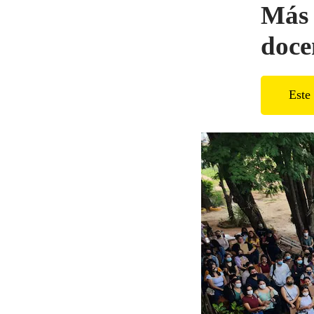
Más 
doce
Este 