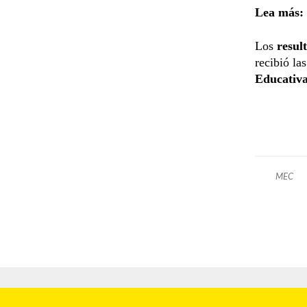
Lea más:
Los
resul
recibió la
Educativ
MEC