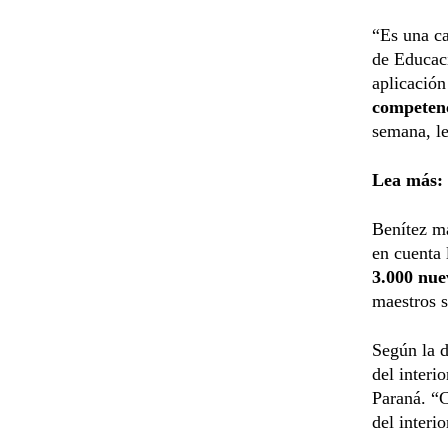
“Es una ca
de Educaci
aplicació
competenc
semana, l
Lea más:
Benítez ma
en cuenta
3.000 nue
maestros s
Según la d
del interi
Paraná. “C
del interi