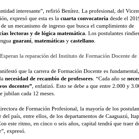
ntidad interesante”, refirió Benítez. La profesional, del Vicem
ón, expresó que esta es la
cuarta convocatoria
desde el 201
n de un mecanismo de ingreso que busca el cumplimiento de
ias lectoras y de lógica matemática
. Los postulantes rindie
engua
guaraní
,
matemáticas
y
castellano
.
Esperan la reparación del Instituto de Formación Docente de
nifestó que la carrera de Formación Docente es fundamental,
 la
necesidad de recambio de profesores
. “Cada año se
nece
vos docentes”
, enfatizó. Esto se debe a que entre 2.000 y 3.
e jubilan cada 12 meses.
irectora de Formación Profesional, la mayoría de los postulan
or del país, entre ellos, de los departamentos de Caaguazú, Ita
on este ritmo, en cinco o seis años, capital tendrá que traer d
or”, expresó.