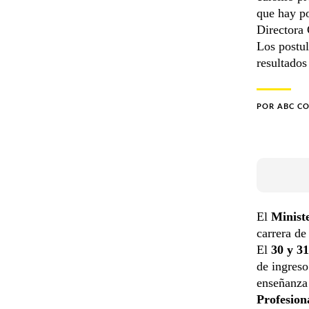
que hay po
Directora 
Los postul
resultados
POR
ABC C
El
Minist
carrera de
El
30 y 3
de ingreso
enseñanza 
Profesion