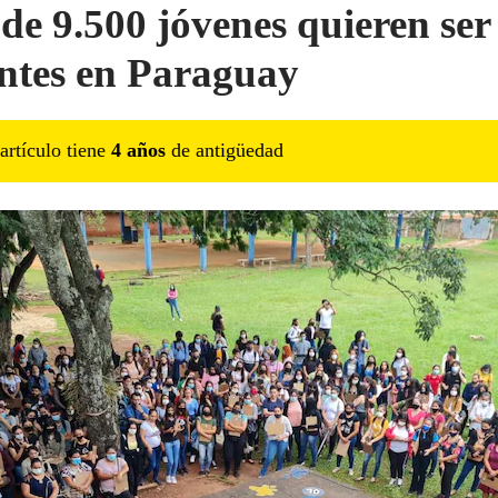
de 9.500 jóvenes quieren ser
ntes en Paraguay
artículo tiene
4
año
s
de antigüedad