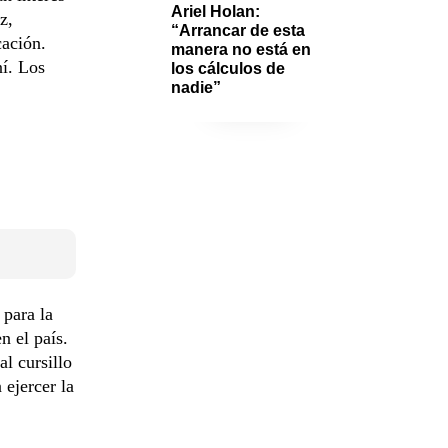
Ariel Holan: 
z,
“Arrancar de esta 
cación.
manera no está en 
ní. Los
los cálculos de 
nadie”
para la
n el país.
l cursillo
 ejercer la