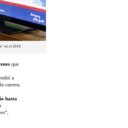
e” en el 2019.
venes
que
endió a
a carrera.
io hasta
a
eso”,