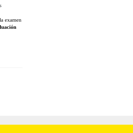
s
da examen
luación