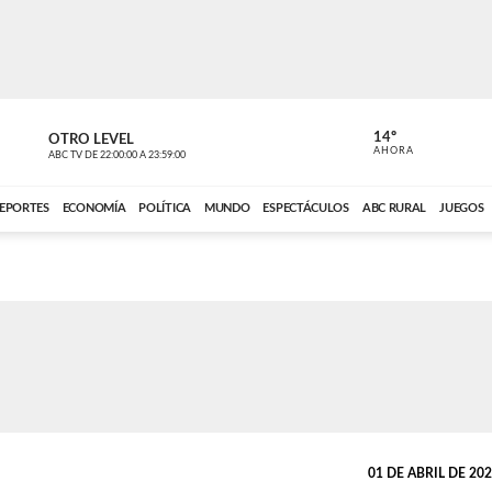
14º
OTRO LEVEL
MÚSICA PA
AHORA
ABC TV
DE
22:00:00
A
23:59:00
ABC CARDINAL 
EPORTES
ECONOMÍA
POLÍTICA
MUNDO
ESPECTÁCULOS
ABC RURAL
JUEGOS
01 DE ABRIL DE 2022