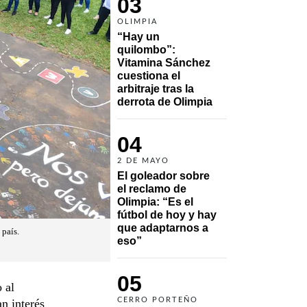
03
OLIMPIA
“Hay un 
quilombo”: 
Vitamina Sánchez 
cuestiona el 
arbitraje tras la 
derrota de Olimpia
04
2 DE MAYO
El goleador sobre 
el reclamo de 
Olimpia: “Es el 
fútbol de hoy y hay 
que adaptarnos a 
 país.
eso”
05
 al
CERRO PORTEÑO
n interés