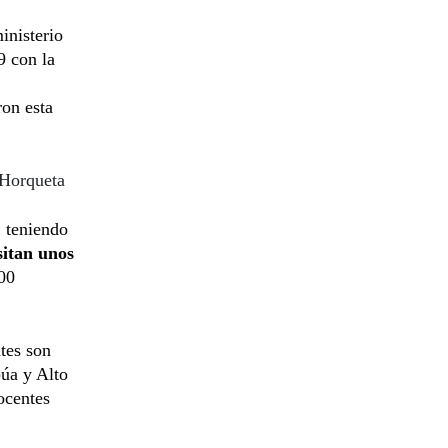
inisterio
9 con la
ron esta
 Horqueta
 teniendo
sitan unos
000
tes son
púa y Alto
ocentes