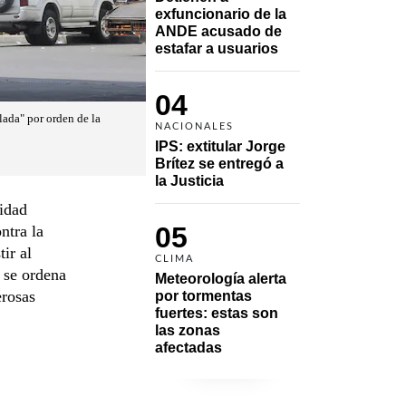
exfuncionario de la 
ANDE acusado de 
estafar a usuarios
04
lada" por orden de la
NACIONALES
IPS: extitular Jorge 
Brítez se entregó a 
la Justicia
lidad
05
ntra la
ir al
CLIMA
 se ordena
Meteorología alerta 
erosas
por tormentas 
fuertes: estas son 
las zonas 
afectadas