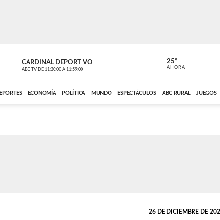
25º
CARDINAL DEPORTIVO
CARDINAL 
AHORA
ABC TV
DE
11:30:00
A
11:59:00
ABC CARDINAL 
EPORTES
ECONOMÍA
POLÍTICA
MUNDO
ESPECTÁCULOS
ABC RURAL
JUEGOS
26 DE DICIEMBRE DE 2022