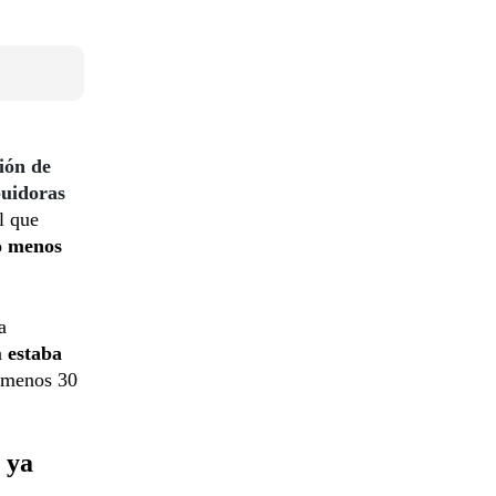
ión de
buidoras
l que
lo menos
a
a
estaba
l menos 30
 ya