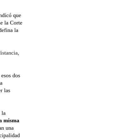
indicó que
ue la Corte
defina la
istancia,
 esos dos
la
r las
 la
na misma
an una
cipalidad