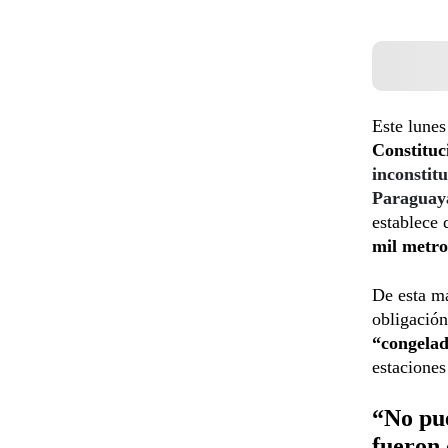
Este lunes
Constituc
inconstit
Paraguaya
establece 
mil metro
De esta ma
obligación
“congelad
estaciones
“No pue
fueron 