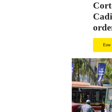
Cort
Cadi
orde
Este 