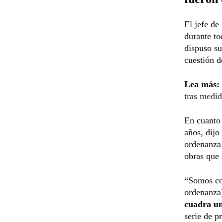
El jefe de
durante t
dispuso su
cuestión d
Lea más:
tras medid
En cuanto
años, dij
ordenanza 
obras que 
“Somos con
ordenanza)
cuadra un
serie de p