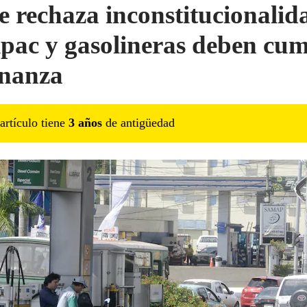
e rechaza inconstitucionalid
pac y gasolineras deben cum
nanza
artículo tiene
3
año
s
de antigüedad