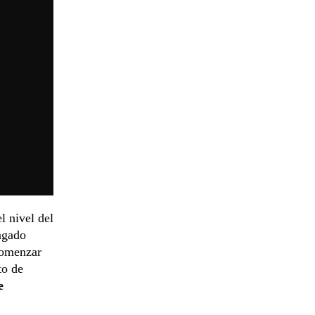
l nivel del
agado
 comenzar
to de
e