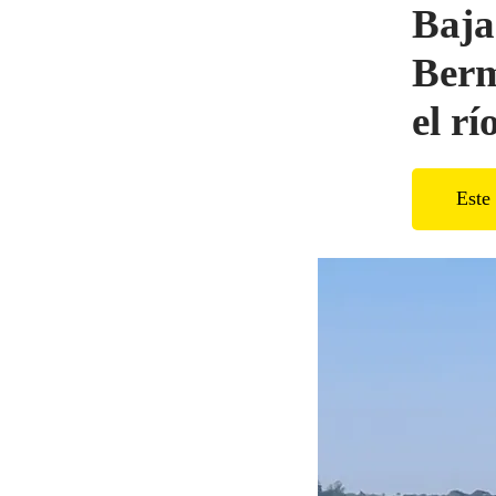
Baja
Berm
el r
Este 