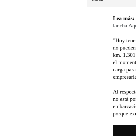
Lea más:
lancha Aq
”Hoy tene
no pueden
km. 1.301 
el momento
carga para
empresaria
Al respect
no está po
embarcacio
porque exi