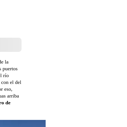
e la
s puertos
l río
 con el del
r eso,
as arriba
ro de