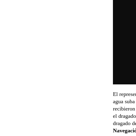
El represe
agua suba 
recibieron
el dragado
dragado de
Navegaci