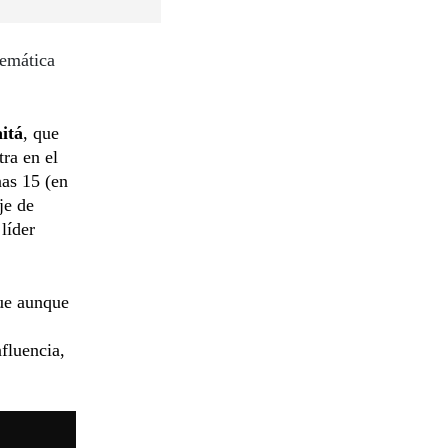
lemática
itá
, que
tra en el
nas 15 (en
je de
líder
que aunque
fluencia,