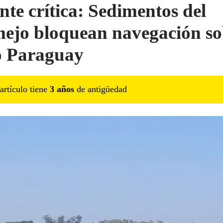
nte crítica: Sedimentos del
ejo bloquean navegación so
ío Paraguay
artículo tiene
3
año
s
de antigüedad