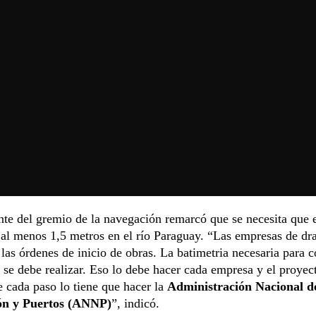
nte del gremio de la navegación remarcó que se necesita que e
al menos 1,5 metros en el río Paraguay. “Las empresas de dr
 las órdenes de inicio de obras. La batimetria necesaria para
 se debe realizar. Eso lo debe hacer cada empresa y el proyec
 cada paso lo tiene que hacer la
Administración Nacional d
ón y Puertos (ANNP)
”, indicó.