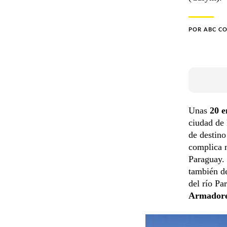
POR
ABC C
Unas
20 e
ciudad de 
de destino
complica m
Paraguay. 
también de
del río Pa
Armadores