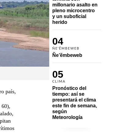
millonario asalto en 
pleno microcentro 
y un suboficial 
herido
04
ÑE'ẼMBEWEB
Ñe’ẽmbeweb
05
CLIMA
Pronóstico del 
ro país,
tiempo: así se 
presentará el clima 
 60),
este fin de semana, 
según 
calado,
Meteorología
pitan
rítimos