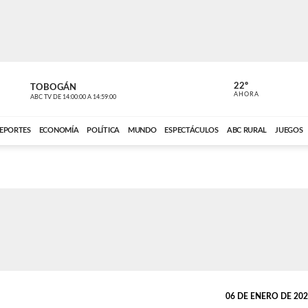
22º
TOBOGÁN
POLIDEPOR
AHORA
ABC TV
DE
14:00:00
A
14:59:00
ABC CARDINAL 
EPORTES
ECONOMÍA
POLÍTICA
MUNDO
ESPECTÁCULOS
ABC RURAL
JUEGOS
06 DE ENERO DE 2023