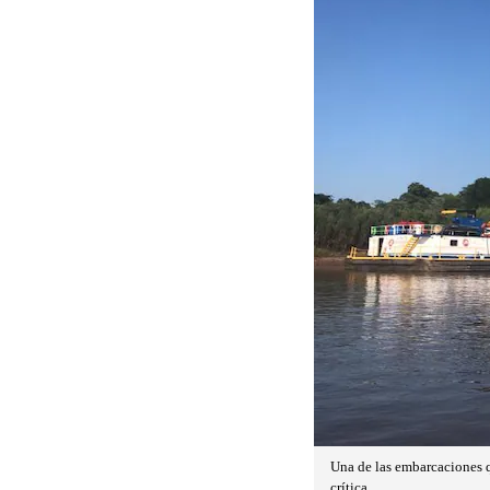
Una de las embarcaciones q
crítica.