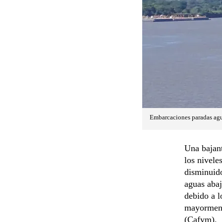
Embarcaciones paradas agua
Una bajant
los nivele
disminuid
aguas abaj
debido a l
mayormente
(Cafym).