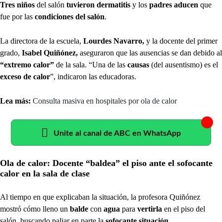
Tres niños
del salón
tuvieron dermatitis
y los
padres aducen
que
fue por las
condiciones del salón
.
La directora de la escuela,
Lourdes Navarro,
y la docente del primer
grado,
Isabel Quiñónez,
aseguraron que las ausencias se dan debido al
“extremo calor”
de la sala. “Una de las
causas
(del ausentismo) es el
exceso de calor
”, indicaron las educadoras.
Lea más:
Consulta masiva en hospitales por ola de calor
Unite al canal de ABC en WhatsApp
Ola de calor: Docente “baldea” el piso ante el sofocante
calor en la sala de clase
Al tiempo en que explicaban la situación, la profesora Quiñónez
mostró cómo lleno un
balde
con
agua
para
vertirla
en el piso del
salón, buscando paliar en parte la
sofocante situación
.