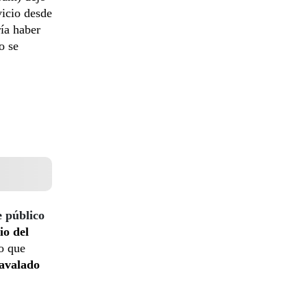
vicio desde
ía haber
o se
e público
io del
o que
 avalado