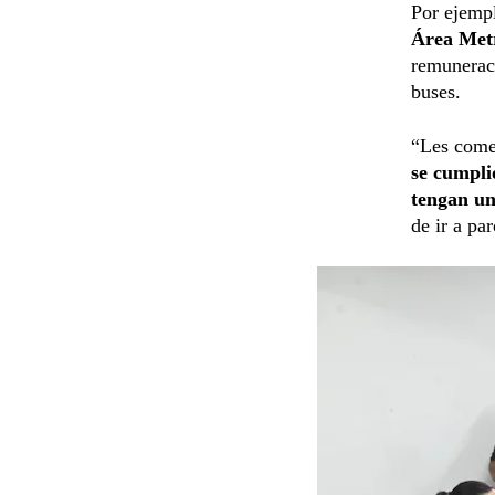
Por ejemp
Área Met
remuneraci
buses.
“Les come
se cumpli
tengan un
de ir a pa