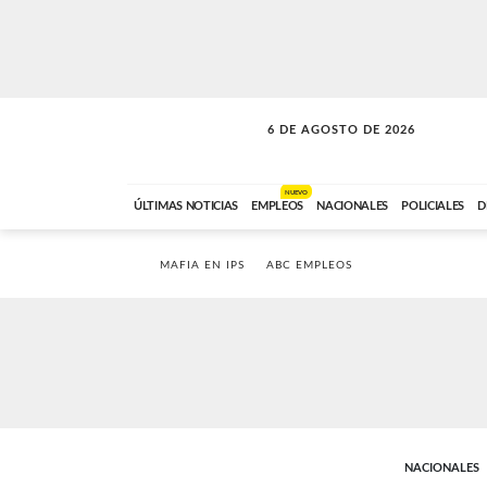
6 DE AGOSTO DE 2026
A DE LA TARDE
ABC FM
12:00 A 14:59
NUEVO
ÚLTIMAS NOTICIAS
EMPLEOS
NACIONALES
POLICIALES
D
MAFIA EN IPS
ABC EMPLEOS
NACIONALES