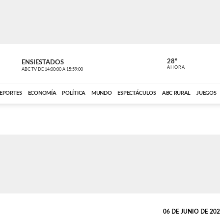
28º
ENSIESTADOS
PERIODÍST
AHORA
ABC TV
DE
14:00:00
A
15:59:00
ABC CARDINAL 
EPORTES
ECONOMÍA
POLÍTICA
MUNDO
ESPECTÁCULOS
ABC RURAL
JUEGOS
06 DE JUNIO DE 2024