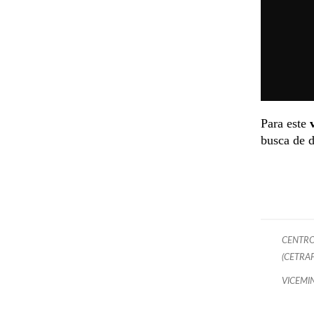
Para este
busca de d
CENTRO
(CETRA
VICEMI