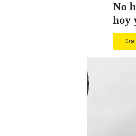
No h
hoy 
Este 