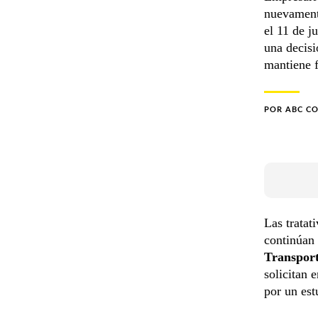
nuevamente
el 11 de j
una decisi
mantiene f
POR
ABC C
Las tratat
continúan 
Transport
solicitan 
por un est