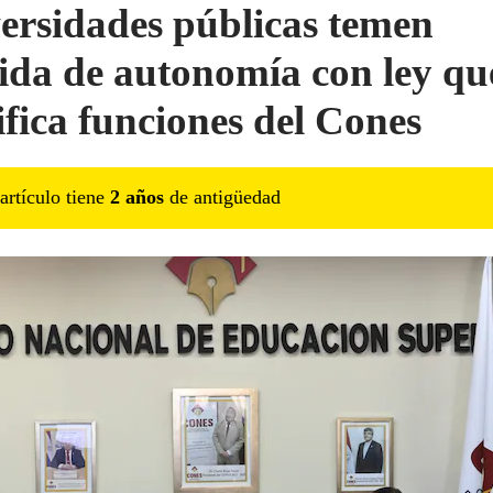
ersidades públicas temen
ida de autonomía con ley qu
fica funciones del Cones
artículo tiene
2
año
s
de antigüedad