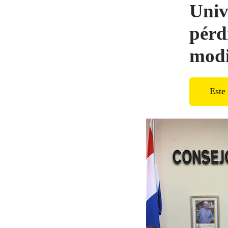
Univ
pérd
modi
Este 