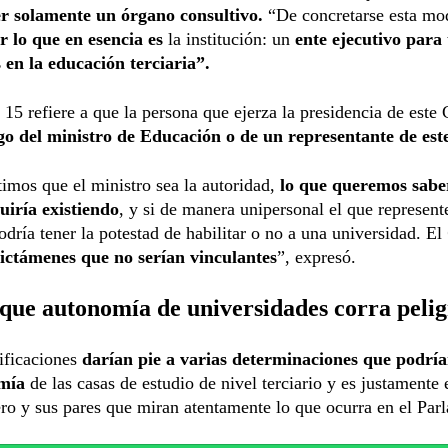
er solamente un órgano consultivo.
“De concretarse esta mod
r lo que en esencia
es
la institución: un
ente ejecutivo para
 en la educación terciaria”.
o 15 refiere a que la persona que ejerza la presidencia de este
go del ministro de Educación o de un representante de est
imos que el ministro sea la autoridad,
lo que queremos saber 
uiría existiendo
, y si de manera unipersonal el que represent
odría tener la potestad de habilitar o no a una universidad. El
dictámenes que no serían vinculantes
”, expresó.
que autonomía de universidades corra peli
ificaciones
darían pie a varias determinaciones que podría
omía
de las casas de estudio de nivel terciario y es justamente 
ro y sus pares que miran atentamente lo que ocurra en el Par