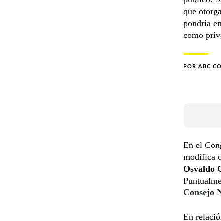
que otorga
pondría en
como priv
POR
ABC C
En el Cong
modifica d
Osvaldo C
Puntualme
Consejo N
En relació