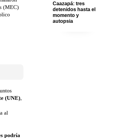
Caazapá: tres 
ias (MEC)
detenidos hasta el 
blico
momento y 
autopsia
puntos
te (UNE)
,
a al
s podría