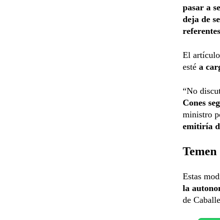
pasar a s
deja de se
referentes
El artícul
esté
a car
“No discut
Cones seg
ministro p
emitiría 
Temen 
Estas mod
la auton
de Caballe