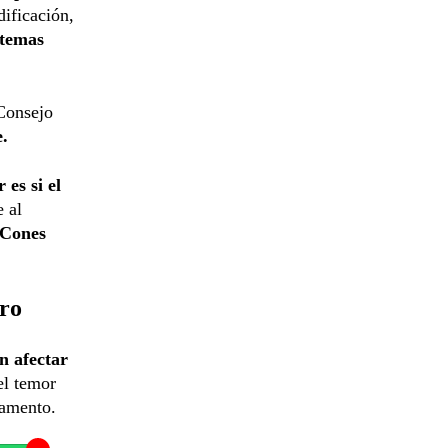
ificación,
 temas
 Consejo
e.
es si el
e al
Cones
gro
n afectar
el temor
lamento.