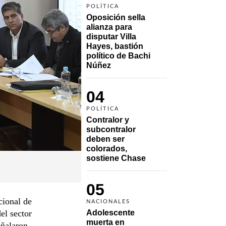
POLÍTICA
Oposición sella 
alianza para 
disputar Villa 
Hayes, bastión 
político de Bachi 
Núñez
04
POLÍTICA
Contralor y 
subcontralor 
deben ser 
colorados, 
sostiene Chase
05
cional de
NACIONALES
el sector
Adolescente 
muerta en 
eñalaron