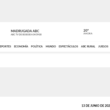
20º
MADRUGADA ABC
MADRUGAD
AHORA
ABC TV
DE
00:00:00
A
04:59:00
ABC CARDINAL 
EPORTES
ECONOMÍA
POLÍTICA
MUNDO
ESPECTÁCULOS
ABC RURAL
JUEGOS
13 DE JUNIO DE 2024