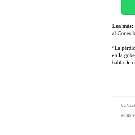
Lea más:
al Cones 
“La pérdi
en la gobe
habla de u
CONSEJ
MINIST