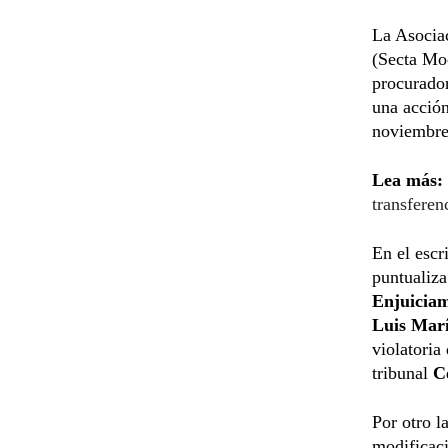
La Asociac
(Secta Mo
procurado
una acción
noviembre 
Lea más:
transferen
En el escr
puntualiza
Enjuiciam
Luis Marí
violatoria
tribunal
Cé
Por otro l
modificaci