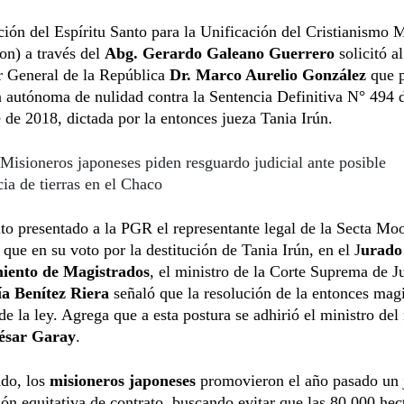
ión del Espíritu Santo para la Unificación del Cristianismo 
on) a través del
Abg. Gerardo Galeano Guerrero
solicitó al
r General de la República
Dr. Marco Aurelio González
que 
 autónoma de nulidad contra la Sentencia Definitiva N° 494 
de 2018, dictada por la entonces jueza Tania Irún.
Misioneros japoneses piden resguardo judicial ante posible
cia de tierras en el Chaco
ito presentado a la PGR el representante legal de la Secta Mo
 que en su voto por la destitución de Tania Irún, en el J
urado
iento de Magistrados
, el ministro de la Corte Suprema de J
a Benítez Riera
señaló que la resolución de la entonces magi
 de la ley. Agrega que a esta postura se adhirió el ministro d
sar Garay
.
ado, los
misioneros japoneses
promovieron el año pasado un 
ón equitativa de contrato, buscando evitar que las 80.000 hec