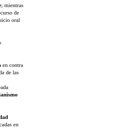
e
; mientras
ecurso de
uicio oral
o
a
en contra
da de las
eada
tianismo
idad
icadas en