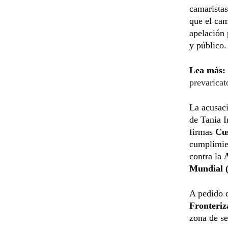
camarista
que el ca
apelación 
y público.
Lea más:
prevaricat
La acusaci
de Tania I
firmas
Cus
cumplimien
contra la
A
Mundial 
A pedido d
Fronteriz
zona de se