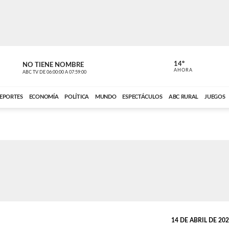
14º
NO TIENE NOMBRE
ABC RURAL
AHORA
ABC TV
DE
06:00:00
A
07:59:00
ABC CARDINAL 
EPORTES
ECONOMÍA
POLÍTICA
MUNDO
ESPECTÁCULOS
ABC RURAL
JUEGOS
14 DE ABRIL DE 2025