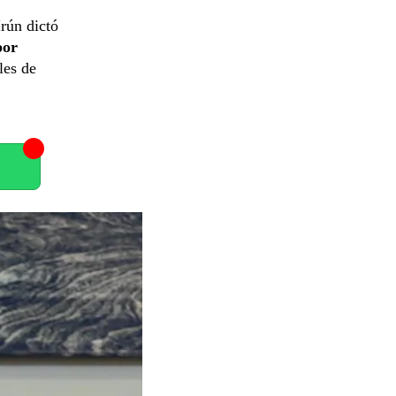
Irún dictó
por
les de