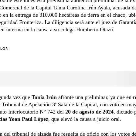
:00 de este lunes está prevista la audiencia preliminar de la ex
 Comercial de la Capital Tania Carolina Irún Ayala, acusada d
o en la entrega de 310.000 hectáreas de tierra en el chaco, ub
guridad Fronteriza. La diligencia será ante el juez de Garant
en interina en la causa a su colega Humberto Otazú.
OLOR
egunda vez que
Tania Irún
afronte una preliminar, ya que en
n
 Tribunal de Apelación 3ª Sala de la Capital, con voto en may
uto Interlocutorio N° 742 del
20 de agosto de 2024
, dictado 
ías Yoan Paul López
, que elevó la causa a juicio oral.
n del tribunal de alzada fue resuelta de oficio con los votos de