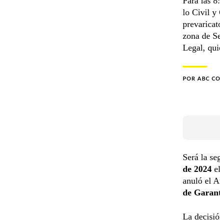
Para las 8
lo Civil y
prevaricat
zona de Se
Legal, qui
POR
ABC C
Será la s
de 2024
el
anuló el A
de Garant
La decisió