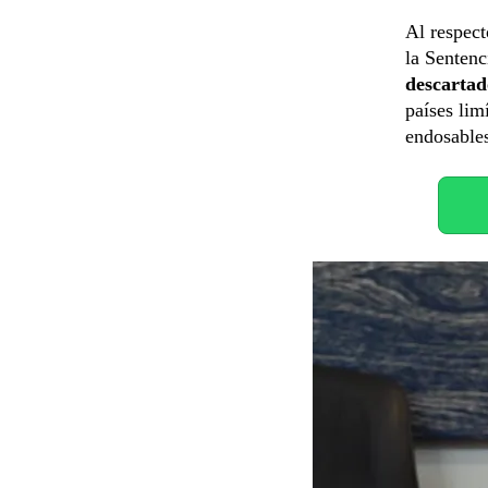
Al respect
la Senten
descarta
países lim
endosable