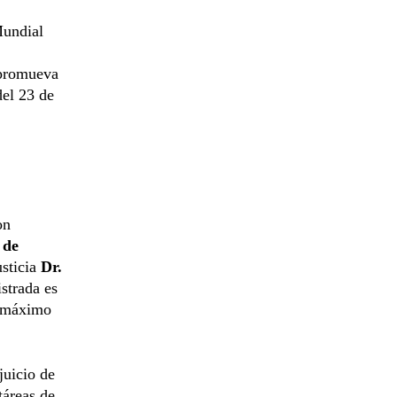
Mundial
promueva
del 23 de
on
 de
usticia
Dr.
strada es
el máximo
juicio de
táreas de