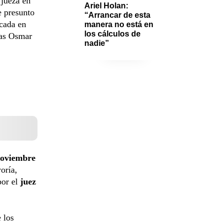
 jueza en
Ariel Holan: 
e presunto
“Arrancar de esta 
icada en
manera no está en 
los cálculos de 
ías Osmar
nadie”
oviembre
oría,
por el
juez
 los