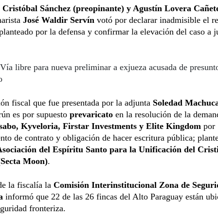
s
Cristóbal Sánchez (preopinante) y Agustín Lovera Cañet
marista
José Waldir Servín
votó por declarar inadmisible el r
planteado por la defensa y confirmar la elevación del caso a j
Vía libre para nueva preliminar a exjueza acusada de presunt
o
ón fiscal que fue presentada por la adjunta
Soledad Machuc
rún es por supuesto
prevaricato
en la resolución de la deman
abo, Kyveloria, Firstar Investments y Elite Kingdom
por
to de contrato y obligación de hacer escritura pública; plant
sociación del Espíritu Santo para la Unificación del Cris
(Secta Moon)
.
e la fiscalía la
Comisión Interinstitucional Zona de Segur
a
informó que 22 de las 26 fincas del Alto Paraguay están ub
guridad fronteriza.