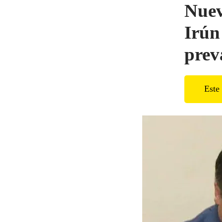
Nuev
Irún
prev
Este 