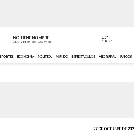
13º
NO TIENE NOMBRE
ABC RURAL
AHORA
ABC TV
DE
06:00:00
A
07:59:00
ABC CARDINAL 
EPORTES
ECONOMÍA
POLÍTICA
MUNDO
ESPECTÁCULOS
ABC RURAL
JUEGOS
27 DE OCTUBRE DE 2025