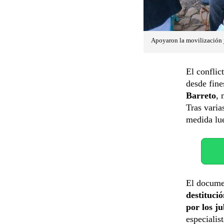
Apoyaron la movilización 
El conflic
desde fin
Barreto
, 
Tras varia
medida lu
El docume
destituci
por los ju
especialist