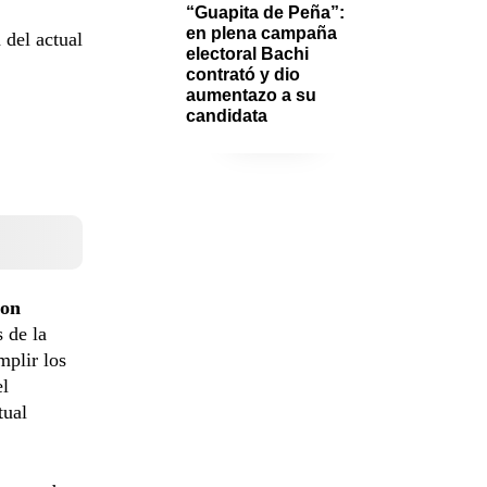
“Guapita de Peña”: 
en plena campaña 
 del actual
electoral Bachi 
contrató y dio 
aumentazo a su 
candidata 
ron
s de la
mplir los
el
tual