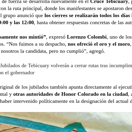
 de fuerza se desarrolla nuevamente en el
Cruce Tebicuary
,
on la ruta principal, donde los manifestantes se apostaron de
l grupo anunció que
los cierres se realizarán todos los días 
9:00 y las 12:00
, hasta obtener respuestas concretas de las au
samente nos mintió”
, expresó
Lorenzo Colombi
, uno de los
os. “Nos fuimos a su despacho,
nos ofreció el oro y el moro
osotros la candidata, pero no cumplió”, agregó.
Jubilados de Tebicuary volverán a cerrar rutas tras incumpli
on el gobernador
riginal de los jubilados también apunta directamente al ejecut
ntal y
otras autoridades de Honor Colorado en la ciudad
,
haber intervenido políticamente en la designación del actual d