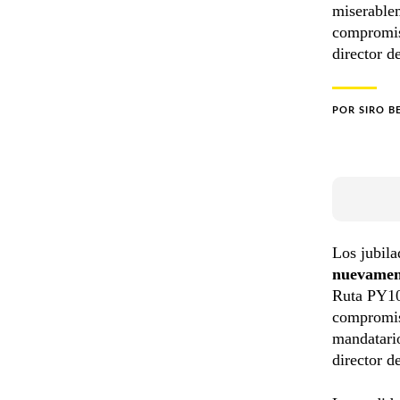
miserablem
compromiso
director d
POR
SIRO B
Los jubila
nuevament
Ruta PY10
compromiso
mandatar
director d