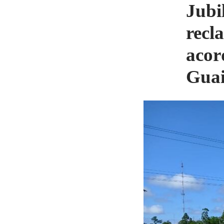
Jubi
recl
acor
Guai