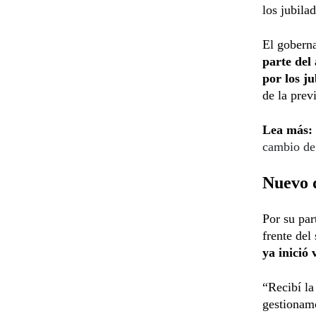
los jubila
El goberna
parte del
por los ju
de la prev
Lea más:
cambio de 
Nuevo 
Por su par
frente del
ya inició 
“Recibí la
gestionamo