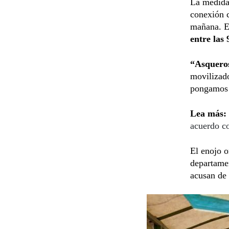
La medida
conexión c
mañana. E
entre las 
“Asquero
movilizad
pongamos n
Lea más:
acuerdo c
El enojo o
departame
acusan de 