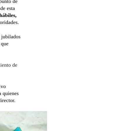
 punto de
sde esta
hábiles,
toridades.
 jubilados
, que
miento de
ivo
 a quienes
irector.