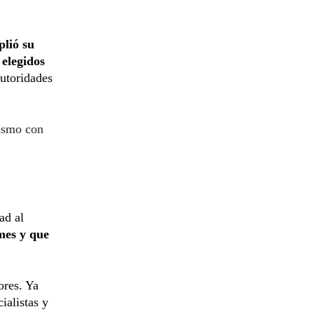
lió su
 elegidos
autoridades
rismo con
ad al
mes y que
ores. Ya
ialistas y