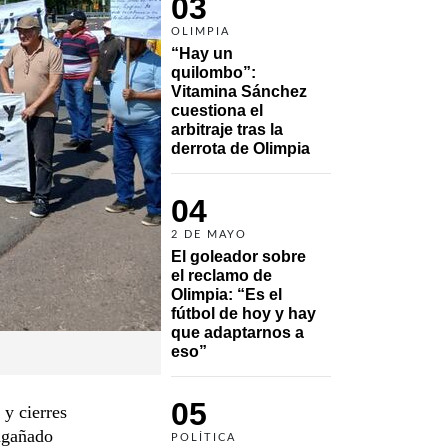
03
OLIMPIA
“Hay un 
quilombo”: 
Vitamina Sánchez 
cuestiona el 
arbitraje tras la 
derrota de Olimpia
04
2 DE MAYO
El goleador sobre 
el reclamo de 
Olimpia: “Es el 
fútbol de hoy y hay 
que adaptarnos a 
eso”
05
 y cierres
engañado
POLÍTICA