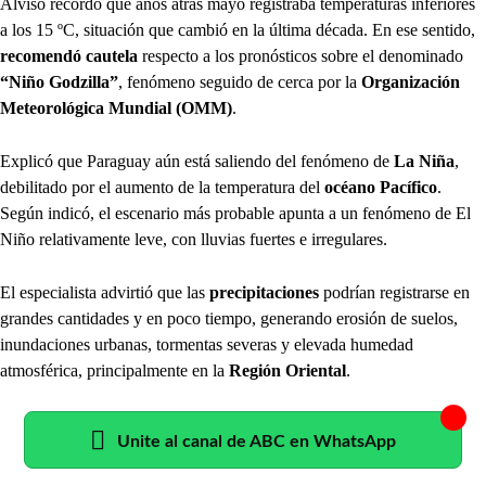
Alviso recordó que años atrás mayo registraba temperaturas inferiores
a los 15 ºC, situación que cambió en la última década. En ese sentido,
recomendó cautela
respecto a los pronósticos sobre el denominado
“Niño Godzilla”
, fenómeno seguido de cerca por la
Organización
Meteorológica Mundial (OMM)
.
Explicó que Paraguay aún está saliendo del fenómeno de
La Niña
,
debilitado por el aumento de la temperatura del
océano Pacífico
.
Según indicó, el escenario más probable apunta a un fenómeno de El
Niño relativamente leve, con lluvias fuertes e irregulares.
El especialista advirtió que las
precipitaciones
podrían registrarse en
grandes cantidades y en poco tiempo, generando erosión de suelos,
inundaciones urbanas, tormentas severas y elevada humedad
atmosférica, principalmente en la
Región Oriental
.
Unite al canal de ABC en WhatsApp