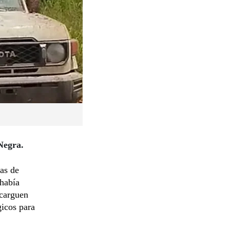
Negra.
ías de
 había
ncarguen
gicos para