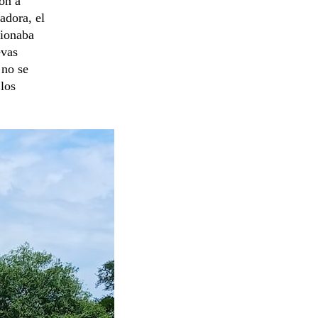
on a
adora, el
cionaba
evas
 no se
 los