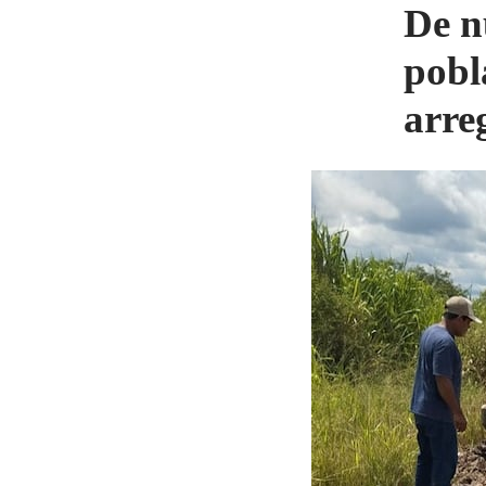
De n
pobl
arre