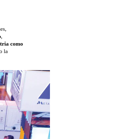
es,
o
,
stria como
o la