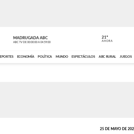
21º
MADRUGADA ABC
MADRUGAD
AHORA
ABC TV
DE
00:00:00
A
04:59:00
ABC CARDINAL 
EPORTES
ECONOMÍA
POLÍTICA
MUNDO
ESPECTÁCULOS
ABC RURAL
JUEGOS
25 DE MAYO DE 2026