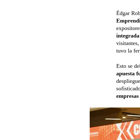
Édgar Ro
Emprendi
expositor
integrada
visitantes
tuvo la fer
Esto se de
apuesta fu
despliegue
sofisticad
empresas 