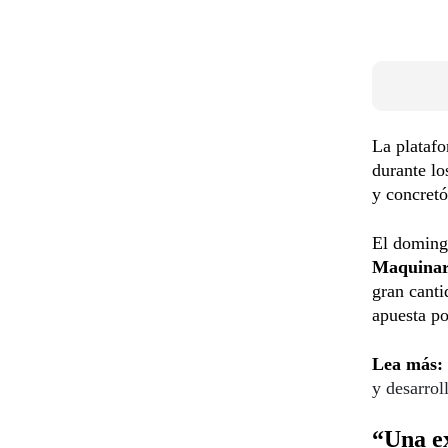
La platafo
durante l
y concret
El doming
Maquinari
gran canti
apuesta po
Lea más:
y desarrol
“Una e