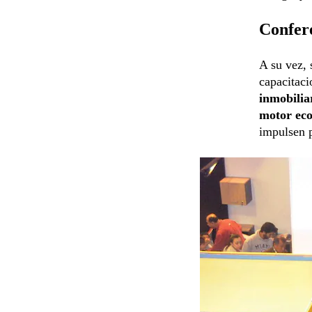
Confere
A su vez, 
capacitaci
inmobilia
motor ec
impulsen p