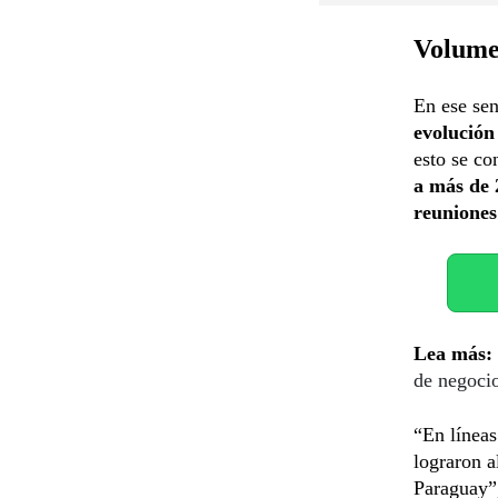
Volume
En ese sen
evolució
esto se co
a más de 
reuniones
Lea más:
de negoci
“En líneas
lograron a
Paraguay”