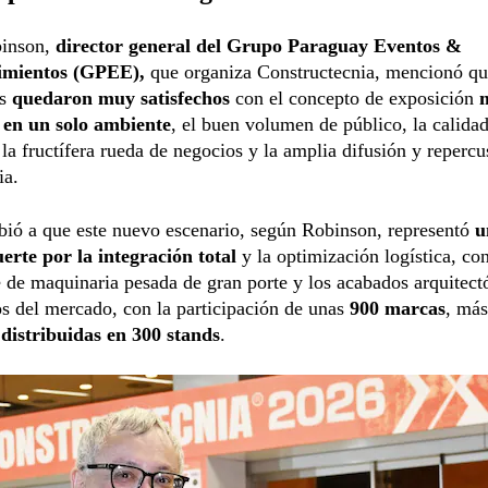
binson,
director general del Grupo Paraguay Eventos &
mientos (GPEE),
que organiza Constructecnia, mencionó qu
es
quedaron muy satisfechos
con el concepto de exposición
 en un solo ambiente
, el buen volumen de público, la calidad
, la fructífera rueda de negocios y la amplia difusión y reperc
ia.
bió a que este nuevo escenario, según Robinson, representó
u
erte por la integración total
y la optimización logística, con
 de maquinaria pesada de gran porte y los acabados arquitec
os del mercado, con la participación de unas
900 marcas
, más
distribuidas en 300 stands
.