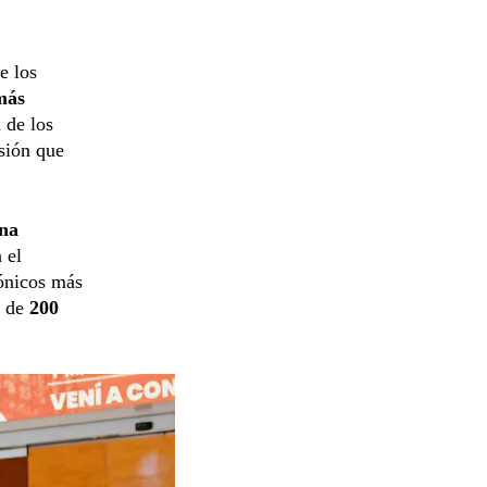
e los
más
 de los
usión que
na
 el
tónicos más
 de
200