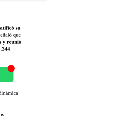
atificó su
Señaló que
s y reunió
.344
 dinámica
os
n