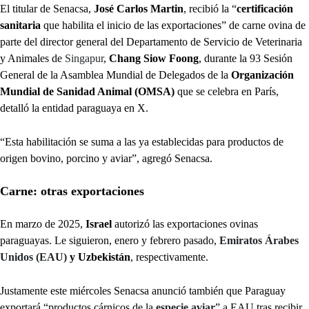
El titular de Senacsa,
José Carlos Martin
, recibió la “
certificación
sanitaria
que habilita el inicio de las exportaciones” de carne ovina de
parte del director general del Departamento de Servicio de Veterinaria
y Animales de
Singapur
,
Chang Siow Foong
, durante la 93 Sesión
General de la Asamblea Mundial de Delegados de la
Organización
Mundial de Sanidad Animal (OMSA)
que se celebra en París,
detalló la entidad paraguaya en X.
“Esta habilitación se suma a las ya establecidas para productos de
origen bovino, porcino y aviar”, agregó Senacsa.
Carne: otras exportaciones
En marzo de 2025,
Israel
autorizó las exportaciones ovinas
paraguayas. Le siguieron, enero y febrero pasado,
Emiratos Árabes
Unidos (EAU)
y Uzbekistán
, respectivamente.
Justamente este miércoles Senacsa anunció también que Paraguay
exportará “productos cárnicos de la
especie aviar
” a EAU tras recibir