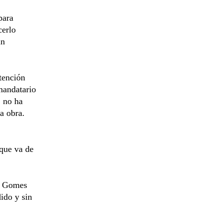
para
cerlo
un
tención
mandatario
, no ha
a obra.
 que va de
lo Gomes
ido y sin