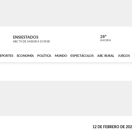
28º
ENSIESTADOS
PERIODÍST
AHORA
ABC TV
DE
14:00:00
A
15:59:00
ABC CARDINAL 
EPORTES
ECONOMÍA
POLÍTICA
MUNDO
ESPECTÁCULOS
ABC RURAL
JUEGOS
12 DE FEBRERO DE 2025