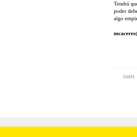
Tendrá que
poder debe
algo empie
mcaceres
CHATS