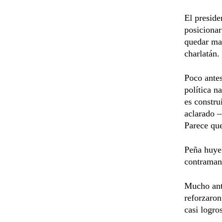
El preside
posicionar
quedar mal
charlatán.
Poco antes
política n
es constru
aclarado –
Parece que
Peña huye 
contramano
Mucho ant
reforzaron
casi logro