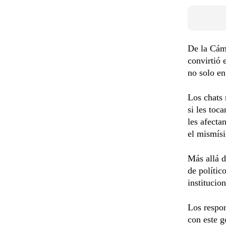
De la Cáma
convirtió 
no solo en
Los chats 
si les toc
les afecta
el mismísi
Más allá d
de polític
institucio
Los respon
con este g