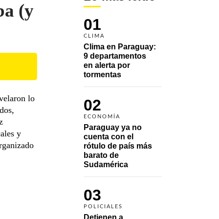
ba (y
01
CLIMA
Clima en Paraguay: 
9 departamentos 
en alerta por 
tormentas
velaron lo
02
dos,
ECONOMÍA
z
Paraguay ya no 
ales y
cuenta con el 
rganizado
rótulo de país más 
barato de 
Sudamérica
03
POLICIALES
Detienen a 