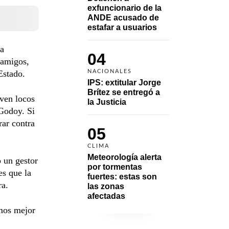
exfuncionario de la 
ANDE acusado de 
estafar a usuarios
la
04
 amigos,
Estado.
NACIONALES
IPS: extitular Jorge 
Brítez se entregó a 
lven locos
la Justicia
 Godoy. Si
rar contra
05
CLIMA
Meteorología alerta 
 un gestor
por tormentas 
es que la
fuertes: estas son 
ra.
las zonas 
afectadas
amos mejor