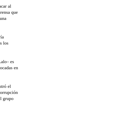
acar al
prensa que
 una
ía
s los
Lalo– es
focadas en
tró el
corrupción
el grupo