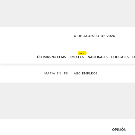
6 DE AGOSTO DE 2026
A DE LA TARDE
ABC FM
12:00 A 14:59
NUEVO
ÚLTIMAS NOTICIAS
EMPLEOS
NACIONALES
POLICIALES
D
MAFIA EN IPS
ABC EMPLEOS
OPINIÓN