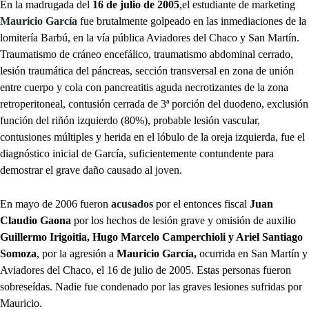
En la madrugada del
16 de julio de 2005
,el estudiante de marketing
Mauricio García
fue brutalmente golpeado en las inmediaciones de la
lomitería Barbú, en la vía pública Aviadores del Chaco y San Martín.
Traumatismo de cráneo encefálico, traumatismo abdominal cerrado,
lesión traumática del páncreas, sección transversal en zona de unión
entre cuerpo y cola con pancreatitis aguda necrotizantes de la zona
retroperitoneal, contusión cerrada de 3ª porción del duodeno, exclusión
función del riñón izquierdo (80%), probable lesión vascular,
contusiones múltiples y herida en el lóbulo de la oreja izquierda, fue el
diagnóstico inicial de García, suficientemente contundente para
demostrar el grave daño causado al joven.
En mayo de 2006 fueron
acusados
por el entonces fiscal
Juan
Claudio Gaona
por los hechos de lesión grave y omisión de auxilio
Guillermo Irigoitia, Hugo Marcelo Camperchioli y Ariel Santiago
Somoza
, por la agresión a
Mauricio García,
ocurrida en San Martín y
Aviadores del Chaco, el 16 de julio de 2005. Estas personas fueron
sobreseídas. Nadie fue condenado por las graves lesiones sufridas por
Mauricio.