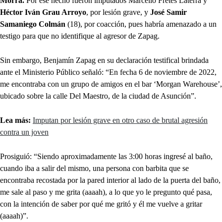
Morra.
Por ese hecho fueron imputados Marcello Fretes Laterra y
Héctor Iván Grau Arroyo
, por lesión grave, y
José Samir
Samaniego Colmán
(18), por coacción, pues habría amenazado a un
testigo para que no identifique al agresor de Zapag.
Sin embargo, Benjamín Zapag en su declaración testifical brindada
ante el Ministerio Público señaló: “En fecha 6 de noviembre de 2022,
me encontraba con un grupo de amigos en el bar ‘Morgan Warehouse’,
ubicado sobre la calle Del Maestro, de la ciudad de Asunción”.
Lea más:
Imputan por lesión grave en otro caso de brutal agresión
contra un joven
Prosiguió: “Siendo aproximadamente las 3:00 horas ingresé al baño,
cuando iba a salir del mismo, una persona con barbita que se
encontraba recostada por la pared interior al lado de la puerta del baño,
me sale al paso y me grita (aaaah), a lo que yo le pregunto qué pasa,
con la intención de saber por qué me gritó y él me vuelve a gritar
(aaaah)”.