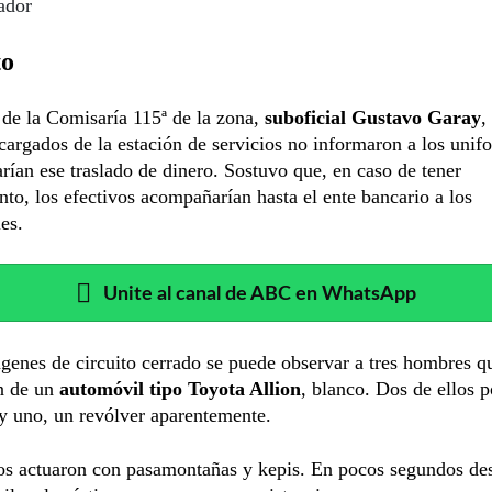
ador
to
 de la Comisaría 115ª de la zona,
suboficial Gustavo Garay
,
cargados de la estación de servicios no informaron a los uni
arían ese traslado de dinero. Sostuvo que, en caso de tener
to, los efectivos acompañarían hasta el ente bancario a los
es.
Unite al canal de ABC en WhatsApp
genes de circuito cerrado se puede observar a tres hombres q
n de un
automóvil tipo Toyota Allion
, blanco. Dos de ellos 
y uno, un revólver aparentemente.
s actuaron con pasamontañas y kepis. En pocos segundos de