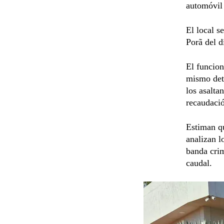
automóvil 
El local s
Porã del d
El funcion
mismo deta
los asalta
recaudació
Estiman qu
analizan l
banda crim
caudal.