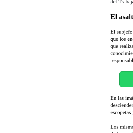
del Trabaj
El asal
El subjefe
que los en
que realiz
conocimien
responsabl
En las imá
desciende
escopetas 
Los mismo