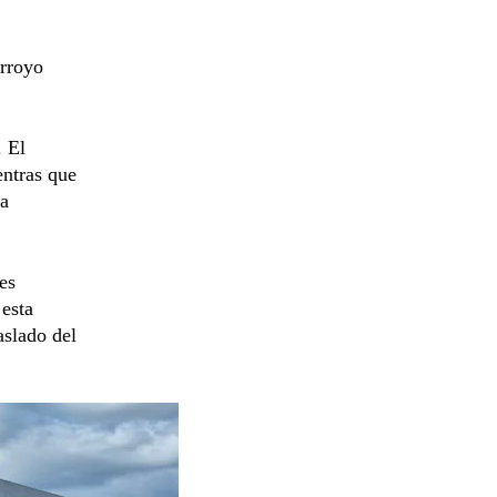
Arroyo
. El
entras que
la
es
 esta
aslado del