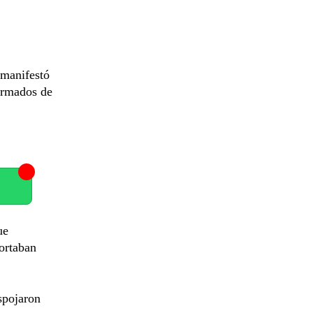
 manifestó
formados de
ue
portaban
spojaron