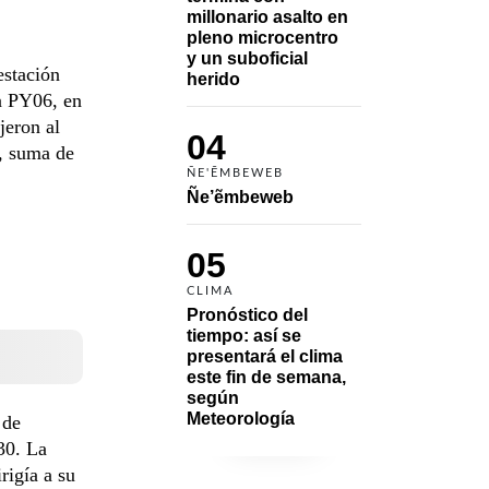
millonario asalto en 
pleno microcentro 
y un suboficial 
estación
herido
ta PY06, en
jeron al
04
a, suma de
ÑE'ẼMBEWEB
Ñe’ẽmbeweb
05
CLIMA
Pronóstico del 
tiempo: así se 
presentará el clima 
este fin de semana, 
según 
Meteorología
 de
30. La
rigía a su