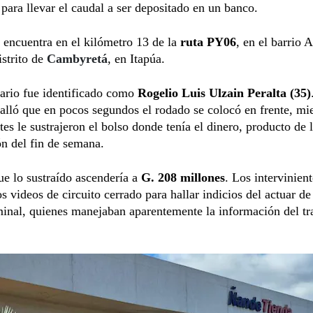
para llevar el caudal a ser depositado en un banco.
e encuentra en el kilómetro 13 de la
ruta PY06
, en el barrio 
istrito de
Cambyretá
, en Itapúa.
ario fue identificado como
Rogelio Luis Ulzain Peralta (35)
lló que en pocos segundos el rodado se colocó en frente, mi
ntes le sustrajeron el bolso donde tenía el dinero, producto de 
n del fin de semana.
e lo sustraído ascendería a
G. 208 millones
. Los intervinient
os videos de circuito cerrado para hallar indicios del actuar de
inal, quienes manejaban aparentemente la información del tr