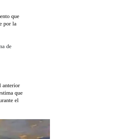
iento que
e por la
ma de
 anterior
 estima que
urante el