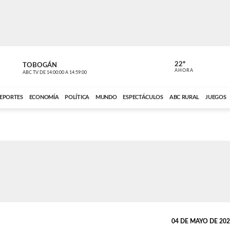
22º
TOBOGÁN
POLIDEPOR
AHORA
ABC TV
DE
14:00:00
A
14:59:00
ABC CARDINAL 
EPORTES
ECONOMÍA
POLÍTICA
MUNDO
ESPECTÁCULOS
ABC RURAL
JUEGOS
04 DE MAYO DE 2026