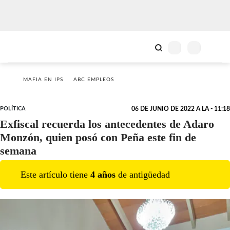
MAFIA EN IPS
ABC EMPLEOS
POLÍTICA
06 DE JUNIO DE 2022 A LA - 11:18
Exfiscal recuerda los antecedentes de Adaro
Monzón, quien posó con Peña este fin de
semana
Este artículo tiene
4
año
s
de antigüedad