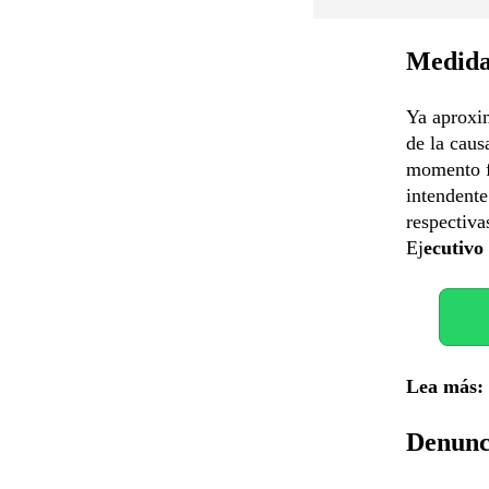
Medida 
Ya aproxim
de la caus
momento f
intendente
respectiva
Ej
ecutivo
Lea más:
Denunc