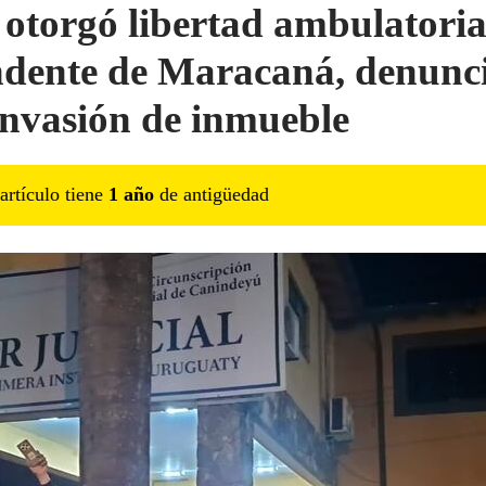
 otorgó libertad ambulatoria
ndente de Maracaná, denunc
invasión de inmueble
artículo tiene
1
año
de antigüedad