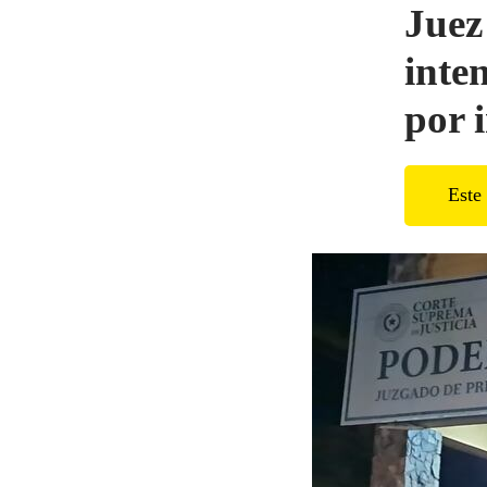
Juez
inte
por 
Este 