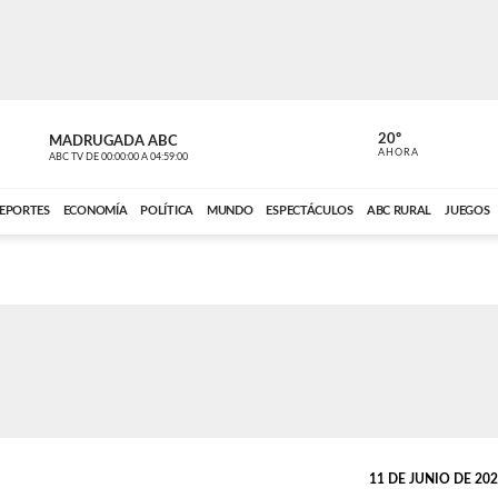
20º
MADRUGADA ABC
MADRUGAD
AHORA
ABC TV
DE
00:00:00
A
04:59:00
ABC CARDINAL 
EPORTES
ECONOMÍA
POLÍTICA
MUNDO
ESPECTÁCULOS
ABC RURAL
JUEGOS
11 DE JUNIO DE 2025