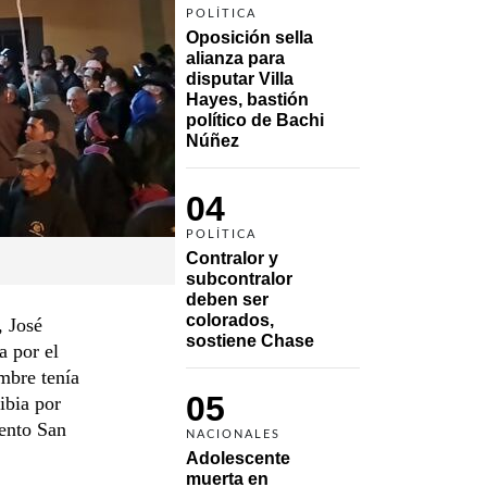
POLÍTICA
Oposición sella 
alianza para 
disputar Villa 
Hayes, bastión 
político de Bachi 
Núñez
04
POLÍTICA
Contralor y 
subcontralor 
deben ser 
colorados, 
 José
sostiene Chase
a por el
mbre tenía
05
ibia por
iento San
NACIONALES
Adolescente 
muerta en 