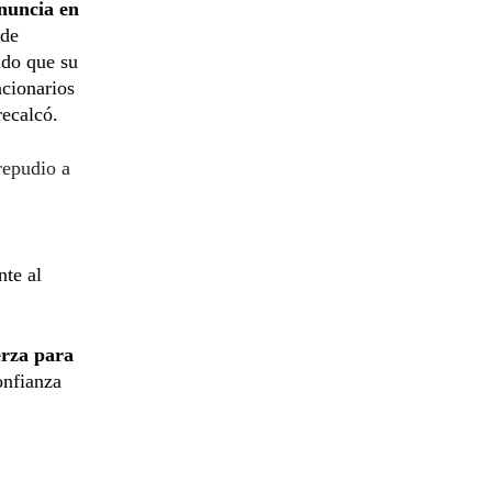
nuncia en
 de
ndo que su
cionarios
recalcó.
repudio a
te al
erza para
onfianza