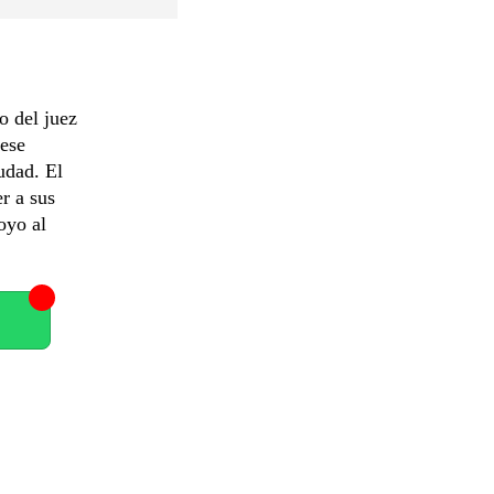
o del juez
 ese
udad. El
r a sus
oyo al