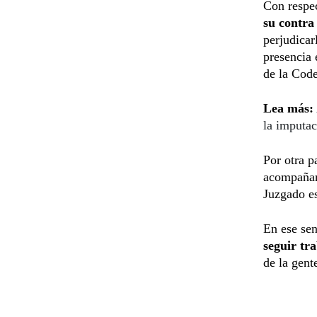
Con respec
su contra
perjudica
presencia 
de la Code
Lea más:
la imputac
Por otra p
acompañam
Juzgado e
En ese se
seguir tr
de la gent