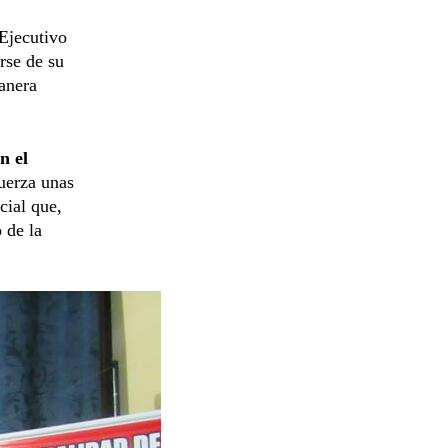
 Ejecutivo
rse de su
anera
n el
fuerza unas
cial que,
 de la