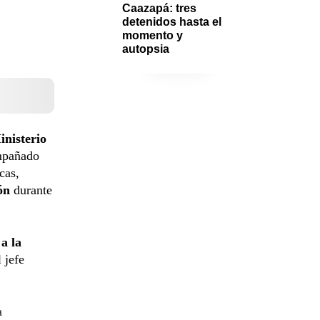
Caazapá: tres 
detenidos hasta el 
momento y 
autopsia
inisterio
ompañado
cas,
ón
durante
a la
 jefe
a