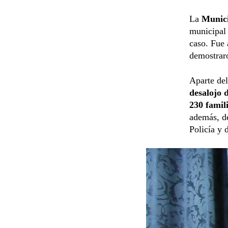
La
Munici
municipal 
caso. Fue
demostraro
Aparte del
desalojo 
230 famil
además, d
Policía y 