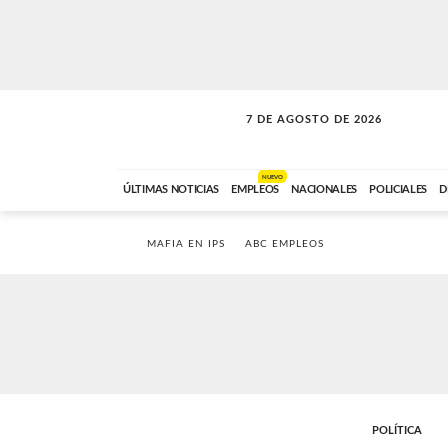
7 DE AGOSTO DE 2026
SOLO MÚSICA
ABC FM
00:00 A 05:59
NUEVO
ÚLTIMAS NOTICIAS
EMPLEOS
NACIONALES
POLICIALES
D
MAFIA EN IPS
ABC EMPLEOS
POLÍTICA