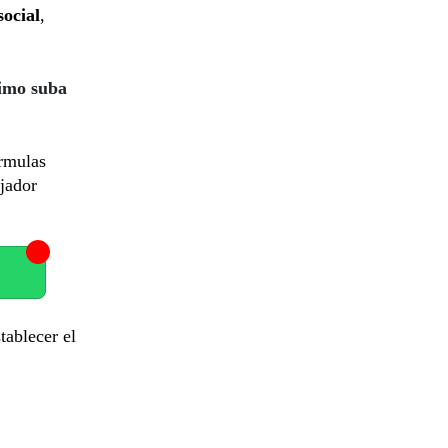
social
,
nimo suba
órmulas
ajador
tablecer el