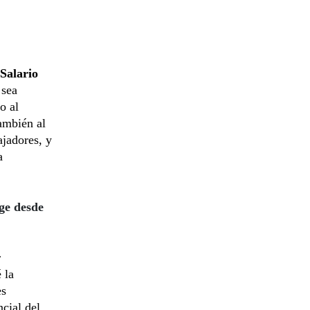
Salario
 sea
o al
ambién al
ajadores, y
a
ge desde
r
 la
es
cial del