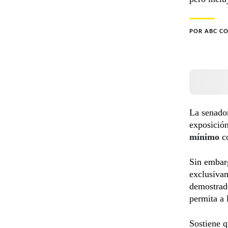
POR
ABC C
La senad
exposición
mínimo
co
Sin embar
exclusivam
demostrado
permita a 
Sostiene q