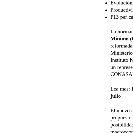
Evolución 
Productivi
PIB per cá
La normat
Mínimo 
reformada.
Ministerio
Instituto 
un represe
CONASAM d
Lea más:
julio
El nuevo m
propuesto 
posibilida
macroeconó