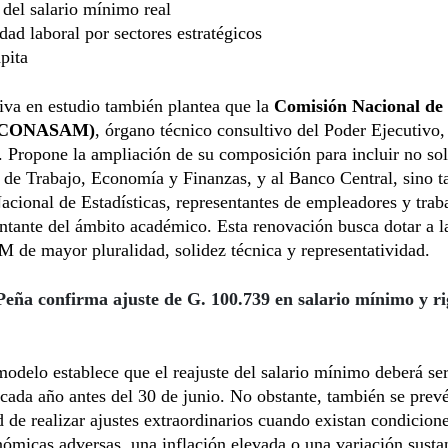
del salario mínimo real
dad laboral por sectores estratégicos
pita
iva en estudio también plantea que la
Comisión Nacional de 
(CONASAM)
, órgano técnico consultivo del Poder Ejecutivo,
 Propone la ampliación de su composición para incluir no sol
 de Trabajo, Economía y Finanzas, y al Banco Central, sino t
Nacional de Estadísticas, representantes de empleadores y trab
ntante del ámbito académico. Esta renovación busca dotar a l
e mayor pluralidad, solidez técnica y representatividad.
Peña confirma ajuste de G. 100.739 en salario mínimo y ri
odelo establece que el reajuste del salario mínimo deberá se
cada año antes del 30 de junio. No obstante, también se prevé
d de realizar ajustes extraordinarios cuando existan condicion
micas adversas, una inflación elevada o una variación sustan