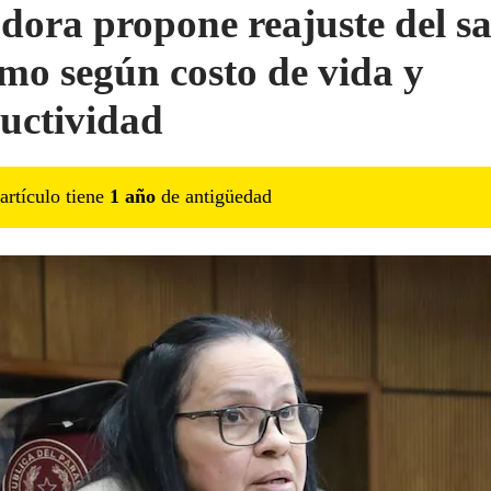
dora propone reajuste del sa
mo según costo de vida y
uctividad
artículo tiene
1
año
de antigüedad