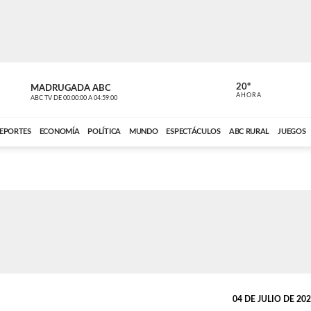
20º
MADRUGADA ABC
MADRUGAD
AHORA
ABC TV
DE
00:00:00
A
04:59:00
ABC CARDINAL 
EPORTES
ECONOMÍA
POLÍTICA
MUNDO
ESPECTÁCULOS
ABC RURAL
JUEGOS
04 DE JULIO DE 2025