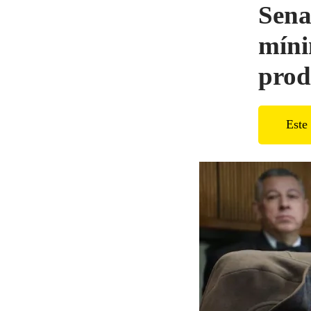
Sena
míni
prod
Este 