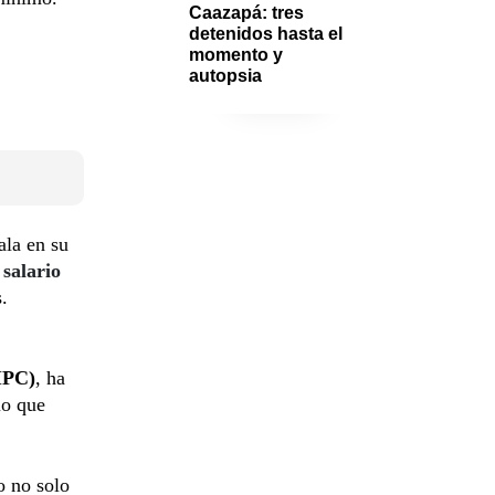
Caazapá: tres 
detenidos hasta el 
momento y 
autopsia
ala en su
l
salario
.
IPC)
, ha
io que
o no solo