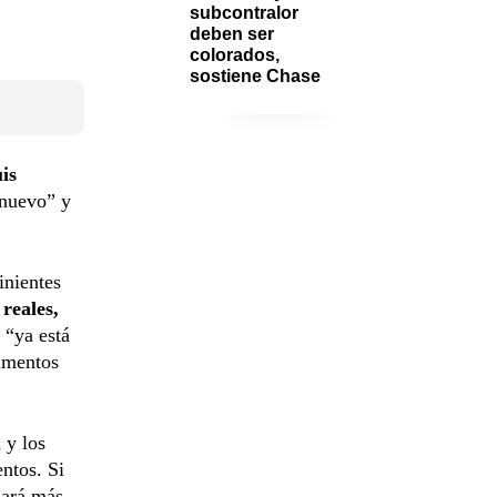
subcontralor 
deben ser 
colorados, 
sostiene Chase
is
 nuevo” y
inientes
reales,
“ya está
umentos
 y los
entos. Si
sará más