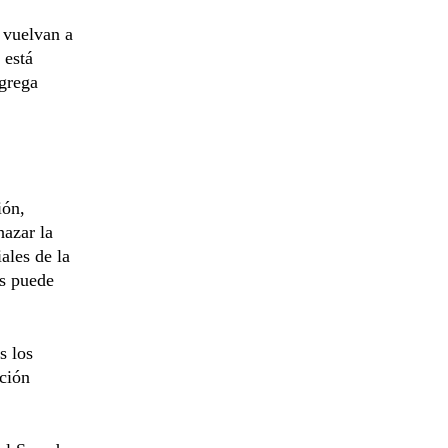
 vuelvan a
 está
agrega
ión,
hazar la
ales de la
es puede
s los
ación