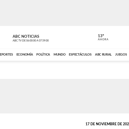
13º
ABC NOTICIAS
LA PRIMER
AHORA
ABC TV
DE
06:00:00
A
07:59:00
ABC CARDINAL 
EPORTES
ECONOMÍA
POLÍTICA
MUNDO
ESPECTÁCULOS
ABC RURAL
JUEGOS
17 DE NOVIEMBRE DE 2025