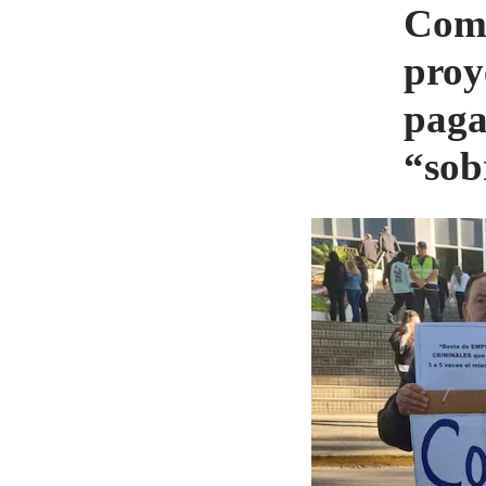
Comi
proy
paga
“sob