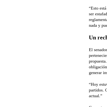
“Esto está
ser estafa
reglamenta
nada y pu
Un rec
El senado
pertenecie
propuesta.
obligación
generar in
“Hoy estu
partidos. 
actual.”