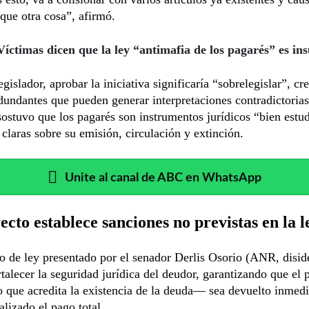
que otra cosa”, afirmó.
Víctimas dicen que la ley “antimafia de los pagarés” es ins
egislador, aprobar la iniciativa significaría “sobrelegislar”, c
undantes que pueden generar interpretaciones contradictorias
ostuvo que los pagarés son instrumentos jurídicos “bien estu
 claras sobre su emisión, circulación y extinción.
Unite al canal de ABC en WhatsApp
ecto establece sanciones no previstas en la l
o de ley presentado por el senador Derlis Osorio (ANR, disid
rtalecer la seguridad jurídica del deudor, garantizando que el
 que acredita la existencia de la deuda— sea devuelto inmed
alizado el pago total.