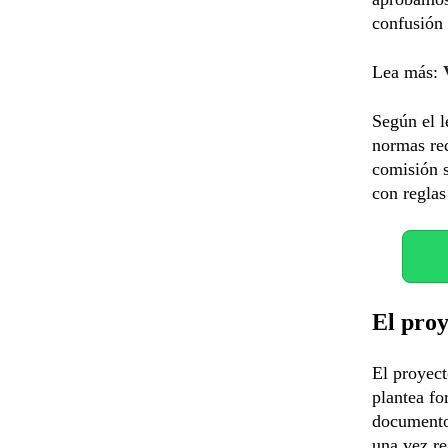
confusión 
Lea más:
Según el l
normas red
comisión s
con reglas
El proy
El proyect
plantea fo
documento
una vez re