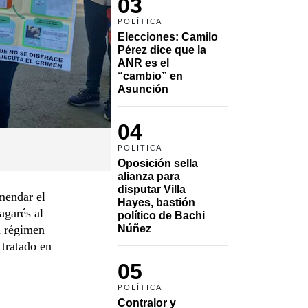
03
POLÍTICA
Elecciones: Camilo 
Pérez dice que la 
ANR es el 
“cambio” en 
Asunción 
04
POLÍTICA
Oposición sella 
alianza para 
disputar Villa 
mendar el
Hayes, bastión 
agarés al
político de Bachi 
n régimen
Núñez
 tratado en
05
POLÍTICA
Contralor y 