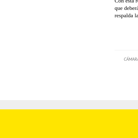
Con esta 
que deberá
respalda l
CÁMARA