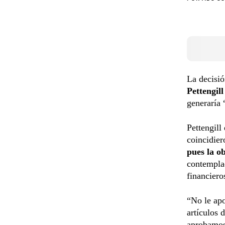
La decisió
Pettengill
generaría 
Pettengill
coincidier
pues la o
contemplad
financiero
“No le apo
artículos 
aprobamos 