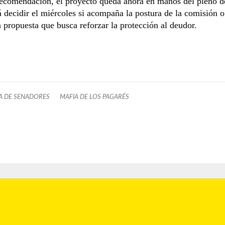
recomendación, el proyecto queda ahora en manos del pleno d
 decidir el miércoles si acompaña la postura de la comisión o
a propuesta que busca reforzar la protección al deudor.
 DE SENADORES
MAFIA DE LOS PAGARÉS