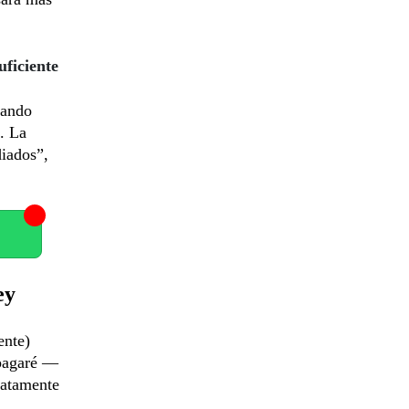
uficiente
reando
. La
diados”,
ey
ente)
 pagaré —
iatamente