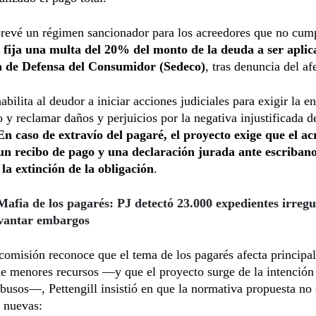
revé un régimen sancionador para los acreedores que no cump
°
fija una multa del 20% del monto de la deuda a ser aplic
a de Defensa del Consumidor (Sedeco)
, tras denuncia del af
bilita al deudor a iniciar acciones judiciales para exigir la en
y reclamar daños y perjuicios por la negativa injustificada d
En caso de extravío del pagaré, el proyecto exige que el a
un recibo de pago y una declaración jurada ante escriban
 la extinción de la obligación
.
Mafia de los pagarés: PJ detectó 23.000 expedientes irregu
evantar embargos
 comisión reconoce que el tema de los pagarés afecta principa
e menores recursos —y que el proyecto surge de la intención 
abusos—, Pettengill insistió en que la normativa propuesta no
 nuevas: