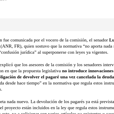
n fue comunicada por el vocero de la comisión, el senador
Lu
(ANR, FR), quien sostuvo que la normativa “no aporta nada
“confusión jurídica” al superponerse con leyes ya vigentes.
 explicó que los asesores de la comisión y los senadores interv
on en que la propuesta legislativa
no introduce innovaciones 
bligación de devolver el pagaré una vez cancelada la deuda
a desde hace tiempo” en la normativa que regula estos instr
s.
rta nada nuevo. La devolución de los pagarés ya está prevista
del proyecto están incluidos en la ley que regula estos instrum
esto, va a colisionar con varios artículos ya existentes y cau