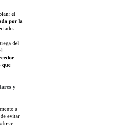
lan: el
ada por la
ectado.
trega del
el
creedor
o que
lares y
lmente a
de evitar
 ofrece