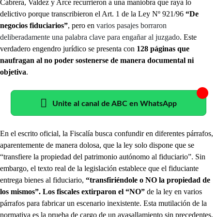
Cabrera, Valdez y Arce recurrieron a una maniobra que raya lo
delictivo porque transcribieron el Art. 1 de la Ley Nº 921/96
“De
negocios fiduciarios”
, pero en
varios pasajes borraron
deliberadamente una palabra clave para engañar al juzgado
. Este
verdadero engendro jurídico se presenta con
128 páginas que
naufragan al no poder sostenerse de manera documental ni
objetiva
.
Unite al canal de ABC en WhatsApp
En el escrito oficial, la Fiscalía busca confundir en diferentes párrafos,
aparentemente de manera dolosa, que la ley solo dispone que se
“transfiere la propiedad del patrimonio autónomo al fiduciario”. Sin
embargo, el texto real de la legislación establece que el fiduciante
entrega bienes al fiduciario,
“transfiriéndole o NO la propiedad de
los mismos”. Los fiscales extirparon el “NO”
de la ley en varios
párrafos para fabricar un escenario inexistente. Esta mutilación de la
normativa es la prueba de cargo de un avasallamiento sin precedentes.