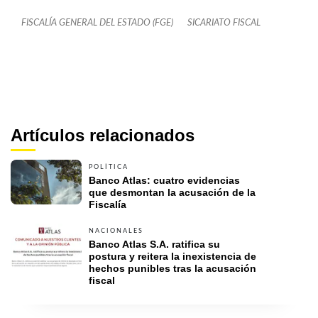
FISCALÍA GENERAL DEL ESTADO (FGE)
SICARIATO FISCAL
Artículos relacionados
POLÍTICA
Banco Atlas: cuatro evidencias 
que desmontan la acusación de la 
Fiscalía
NACIONALES
Banco Atlas S.A. ratifica su 
postura y reitera la inexistencia de 
hechos punibles tras la acusación 
fiscal