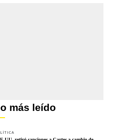
o más leído
LÍTICA
E.UU. retiró sanciones a Cartes a cambio de 