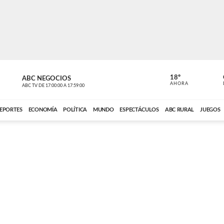
18º
ABC NEGOCIOS
ANCHO PER
AHORA
ABC TV
DE
17:00:00
A
17:59:00
ABC CARDINAL 
EPORTES
ECONOMÍA
POLÍTICA
MUNDO
ESPECTÁCULOS
ABC RURAL
JUEGOS