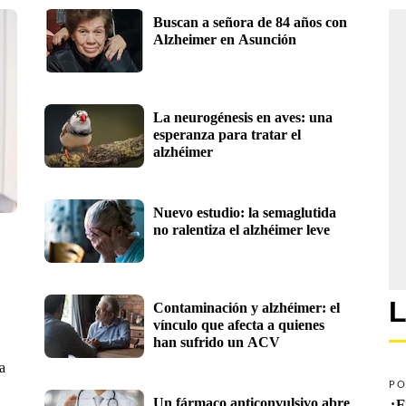
Buscan a señora de 84 años con 
Alzheimer en Asunción
La neurogénesis en aves: una 
esperanza para tratar el 
alzhéimer
Nuevo estudio: la semaglutida 
no ralentiza el alzhéimer leve 
L
Contaminación y alzhéimer: el 
vínculo que afecta a quienes 
han sufrido un ACV
a
PO
Un fármaco anticonvulsivo abre 
¿E