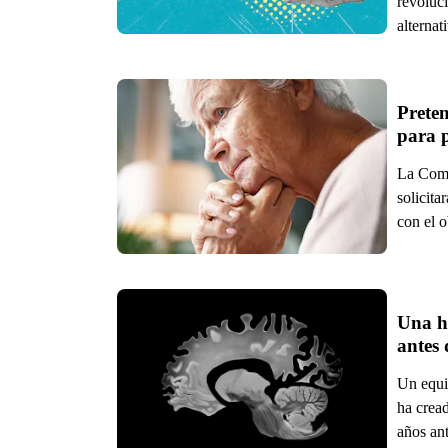
revoluc
alternat
Preten
La Comi
solicita
con el o
Una he
antes
Un equi
ha crea
años an