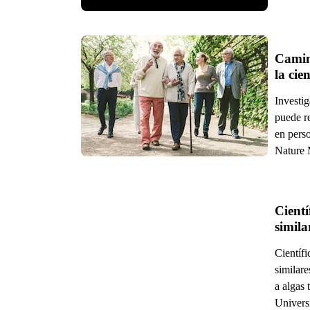
Camina
la cie
Investig
puede re
en pers
Nature 
Cientí
Científi
similar
a algas 
Univers