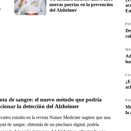
nuevas puertas en la prevención 
ac
y
del Alzhéimer
Em
PO
De
co
NA
Ad
ha
CL
¿E
ac
ta de sangre: el nuevo método que podría 
PO
cionar la detección del Alzheimer
Mu
la
vador estudio en la revista Nature Medicine sugiere que una
ota de sangre, obtenida de un pinchazo digital, podría