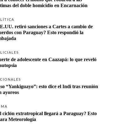
ctimas del doble homicidio en Encarnación
LÍTICA
E.UU. retiró sanciones a Cartes a cambio de 
uerdos con Paraguay? Esto respondió la 
bajada
LICIALES
erte de adolescente en Caazapá: lo que reveló 
 autopsia
CIONALES
so “Yankiguayo”: esto dice el Indi tras reunión 
n ayoreos
IMA
l ciclón extratropical llegará a Paraguay? Esto 
lara Meteorología