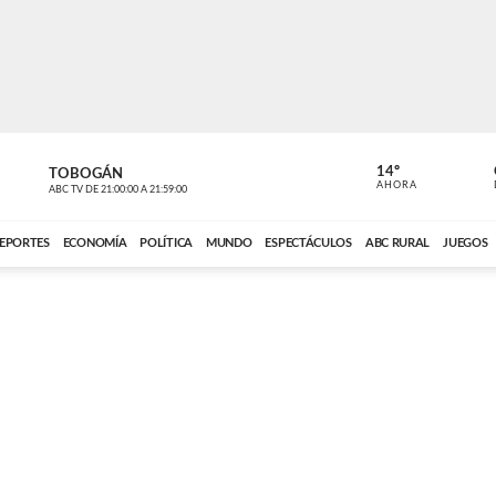
14º
TOBOGÁN
DE TODO 
AHORA
ABC TV
DE
21:00:00
A
21:59:00
ABC CARDINAL 
EPORTES
ECONOMÍA
POLÍTICA
MUNDO
ESPECTÁCULOS
ABC RURAL
JUEGOS