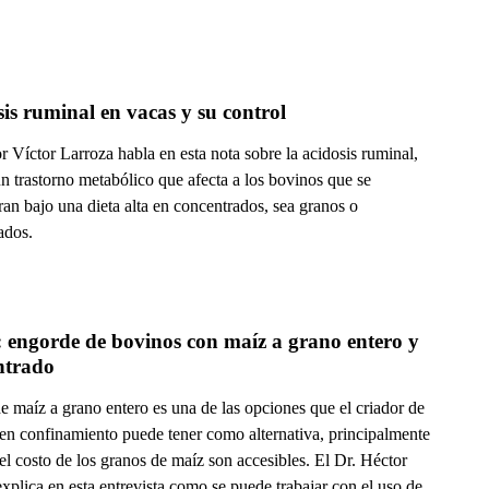
is ruminal en vacas y su control
r Víctor Larroza habla en esta nota sobre la acidosis ruminal,
n trastorno metabólico que afecta a los bovinos que se
an bajo una dieta alta en concentrados, sea granos o
ados.
 engorde de bovinos con maíz a grano entero y 
concentrado 
e maíz a grano entero es una de las opciones que el criador de
en confinamiento puede tener como alternativa, principalmente
l costo de los granos de maíz son accesibles. El Dr. Héctor
xplica en esta entrevista como se puede trabajar con el uso de