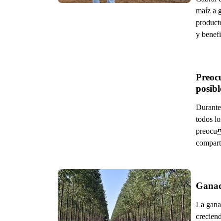
maíz a g
producto
y benefi
Preocu
posib
Durante
todos l
preocu
compart
Ganad
La gana
crecien