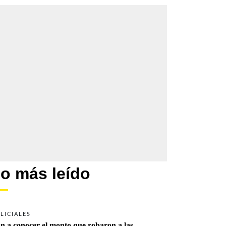
o más leído
LICIALES
n a conocer el monto que robaron a las 