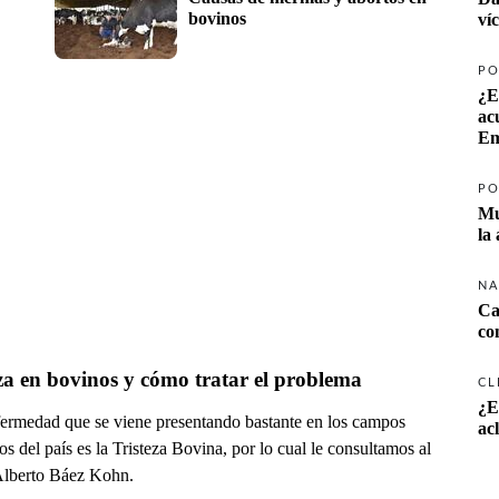
bovinos
ví
PO
¿E
ac
Em
PO
Mu
la
NA
Ca
co
za en bovinos y cómo tratar el problema
CL
¿E
ermedad que se viene presentando bastante en los campos
ac
s del país es la Tristeza Bovina, por lo cual le consultamos al
Alberto Báez Kohn.