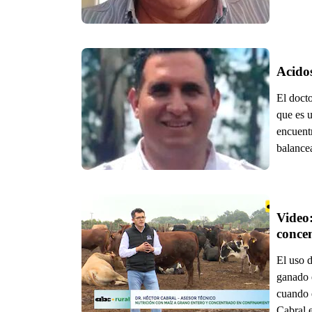
Acidos
El docto
que es u
encuentr
balance
Video:
El uso d
ganado 
cuando e
Cabral e