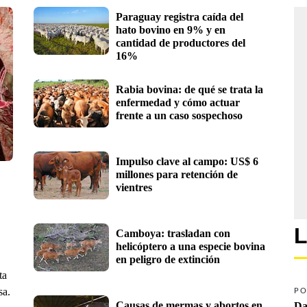
Paraguay registra caída del 
hato bovino en 9% y en  
cantidad de productores del 
16% 
Rabia bovina: de qué se trata la 
enfermedad y cómo actuar 
frente a un caso sospechoso
Impulso clave al campo: US$ 6 
millones para retención de 
vientres 
L
Camboya: trasladan con 
helicóptero a una especie bovina 
en peligro de extinción
ta
sa.
PO
Causas de mermas y abortos en 
Da