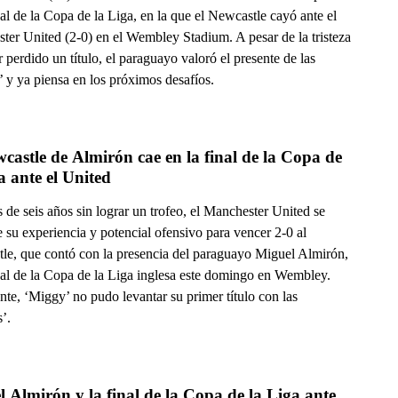
nal de la Copa de la Liga, en la que el Newcastle cayó ante el
ter United (2-0) en el Wembley Stadium. A pesar de la tristeza
 perdido un título, el paraguayo valoró el presente de las
’ y ya piensa en los próximos desafíos.
castle de Almirón cae en la final de la Copa de 
la Liga ante el United 
de seis años sin lograr un trofeo, el Manchester United se
e su experiencia y potencial ofensivo para vencer 2-0 al
le, que contó con la presencia del paraguayo Miguel Almirón,
inal de la Copa de la Liga inglesa este domingo en Wembley.
te, ‘Miggy’ no pudo levantar su primer título con las
’.
 Almirón y la final de la Copa de la Liga ante 