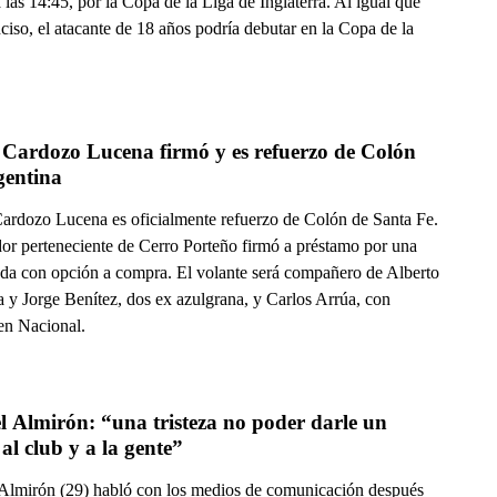
las 14:45, por la Copa de la Liga de Inglaterra. Al igual que
ciso, el atacante de 18 años podría debutar en la Copa de la
 Cardozo Lucena firmó y es refuerzo de Colón 
gentina
ardozo Lucena es oficialmente refuerzo de Colón de Santa Fe.
dor perteneciente de Cerro Porteño firmó a préstamo por una
da con opción a compra. El volante será compañero de Alberto
a y Jorge Benítez, dos ex azulgrana, y Carlos Arrúa, con
en Nacional.
 Almirón: “una tristeza no poder darle un 
trofeo al club y a la gente” 
Almirón (29) habló con los medios de comunicación después