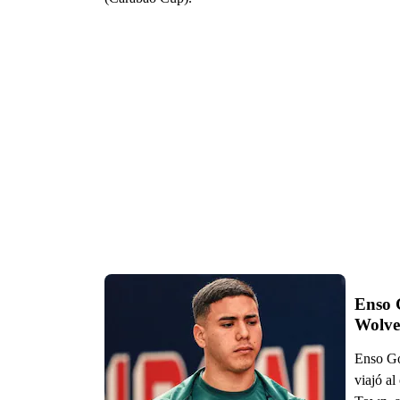
Enso G
Enso Go
viajó al