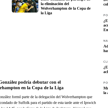
la eliminación del 
co
Wolverhampton de la Copa de 
la Liga 
PO
¿E
ac
Em
NA
Ad
ha
CL
¿E
ac
onzález podría debutar con el 
PO
Wolverhampton en la Copa de la Liga  
Mu
la
nzález formó parte de la delegación del Wolverhampton que
 condado de Suffolk para el partido de esta tarde ante el Ipswich