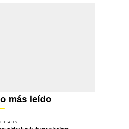
o más leído
LICIALES
smantelan banda de secuestradores 