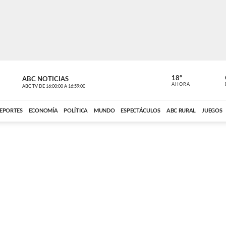
18º
ABC NOTICIAS
ANCHO PER
AHORA
ABC TV
DE
16:00:00
A
16:59:00
ABC CARDINAL 
EPORTES
ECONOMÍA
POLÍTICA
MUNDO
ESPECTÁCULOS
ABC RURAL
JUEGOS