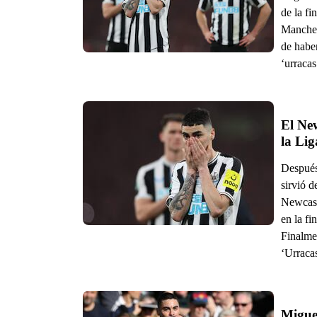
de la fi
Manches
de haber
‘urracas
El New
Después 
sirvió d
Newcast
en la f
Finalmen
‘Urracas
Miguel