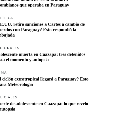
lombianos que operaba en Paraguay
LÍTICA
E.UU. retiró sanciones a Cartes a cambio de 
uerdos con Paraguay? Esto respondió la 
bajada
CIONALES
olescente muerta en Caazapá: tres detenidos 
sta el momento y autopsia
IMA
l ciclón extratropical llegará a Paraguay? Esto 
lara Meteorología
LICIALES
erte de adolescente en Caazapá: lo que reveló 
 autopsia