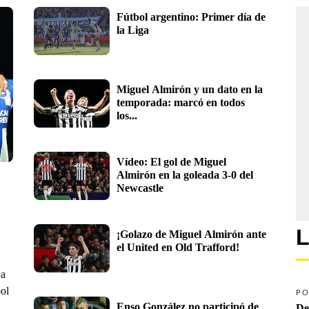
Fútbol argentino: Primer día de 
la Liga
Miguel Almirón y un dato en la 
temporada: marcó en todos 
los...
Vídeo: El gol de Miguel 
Almirón en la goleada 3-0 del 
Newcastle
L
¡Golazo de Miguel Almirón ante 
el United en Old Trafford! 
 a
bol
PO
Enso González no participó de 
De