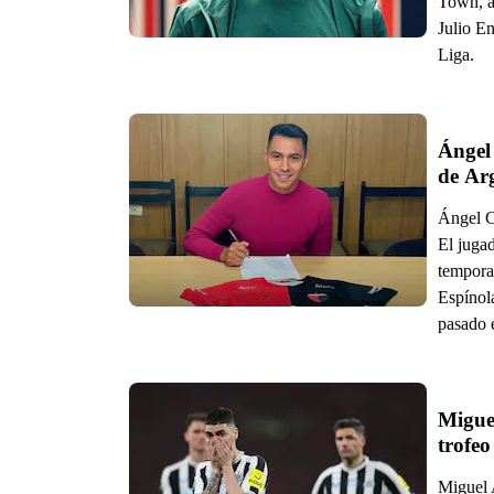
Town, a 
Julio En
Liga.
Ángel
de Ar
Ángel C
El juga
tempora
Espínol
pasado 
Miguel
Miguel 