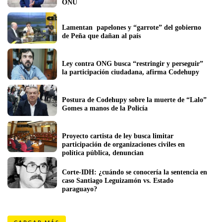
ONU
Lamentan  papelones y “garrote” del gobierno 
de Peña que dañan al país
Ley contra ONG busca “restringir y perseguir” 
la participación ciudadana, afirma Codehupy
Postura de Codehupy sobre la muerte de “Lalo” 
Gomes a manos de la Policía
Proyecto cartista de ley busca limitar 
participación de organizaciones civiles en 
política pública, denuncian
Corte-IDH: ¿cuándo se conocería la sentencia en 
caso Santiago Leguizamón vs. Estado 
paraguayo?