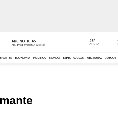
25º
ABC NOTICIAS
CARDINAL 
AHORA
ABC TV
DE
19:00:00
A
19:59:00
ABC CARDINAL 
EPORTES
ECONOMÍA
POLÍTICA
MUNDO
ESPECTÁCULOS
ABC RURAL
JUEGOS
rmante