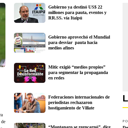
Gobierno ya destinó US$ 22 
millones para pauta, eventos y 
RR.SS. vía Itaipú
Gobierno aprovechó el Mundial 
para desviar  pauta hacia 
medios afines
Mitic exigió “medios propios” 
para segmentar la propaganda 
en redes
L
Federaciones internacionales de 
periodistas rechazaron 
hostigamiento de Villate
ra
e de
PO
“Montanaro se reencarnó”, dice 
De