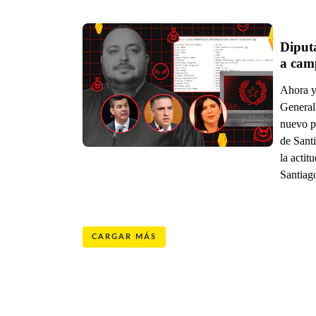
Diput
a cam
Ahora y
General
nuevo p
de Sant
la actit
Santiag
CARGAR MÁS