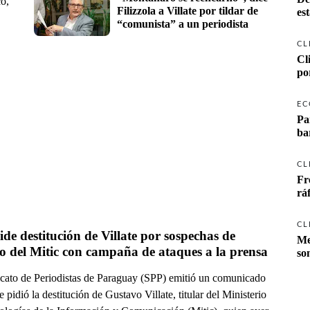
co,
Filizzola a Villate por tildar de 
es
“comunista” a un periodista
CL
Cl
po
EC
Pa
ba
CL
Fr
rá
CL
de destitución de Villate por sospechas de 
Me
o del Mitic con campaña de ataques a la prensa
so
icato de Periodistas de Paraguay (SPP) emitió un comunicado
e pidió la destitución de Gustavo Villate, titular del Ministerio