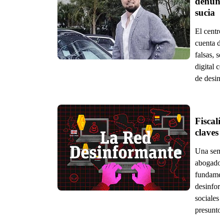
denun
sucia
El cent
cuenta 
falsas, 
digital 
de desi
Fiscal
claves
Una sema
abogados
fundame
desinfo
sociales
presunt