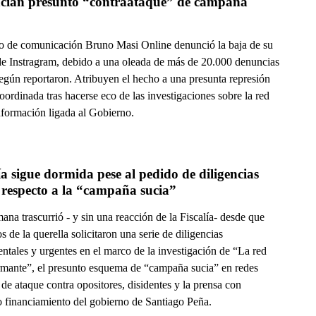
cian presunto “contraataque” de campaña 
ro de comunicación Bruno Masi Online denunció la baja de su
de Instragram, debido a una oleada de más de 20.000 denuncias
según reportaron. Atribuyen el hecho a una presunta represión
coordinada tras hacerse eco de las investigaciones sobre la red
nformación ligada al Gobierno.
ía sigue dormida pese al pedido de diligencias 
 respecto a la “campaña sucia”
na trascurrió - y sin una reacción de la Fiscalía- desde que
 de la querella solicitaron una serie de diligencias
ntales y urgentes en el marco de la investigación de “La red
rmante”, el presunto esquema de “campaña sucia” en redes
 de ataque contra opositores, disidentes y la prensa con
o financiamiento del gobierno de Santiago Peña.