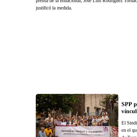
prensa de la Binacional, José Luis Rodríguez Torna
justificó la medida.
SPP pi
víncul
El Sind
en el qu