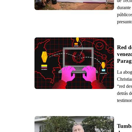
de Tecn
durante 
públicos
presunto
Red d
venezo
Parag
La abog
Christia
“red de
detrás d
testimon
Tumba