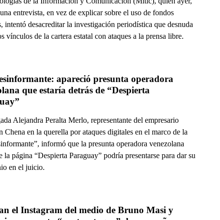
ologías de la Información y Comunicación (Mitic), quien ayer,
una entrevista, en vez de explicar sobre el uso de fondos
, intentó desacreditar la investigación periodística que desnuda
s vínculos de la cartera estatal con ataques a la prensa libre.
esinformante: apareció presunta operadora 
lana que estaría detrás de “Despierta 
uay”
ada Alejandra Peralta Merlo, representante del empresario
n Chena en la querella por ataques digitales en el marco de la
sinformante”, informó que la presunta operadora venezolana
e la página “Despierta Paraguay” podría presentarse para dar su
io en el juicio.
n el Instagram del medio de Bruno Masi y 