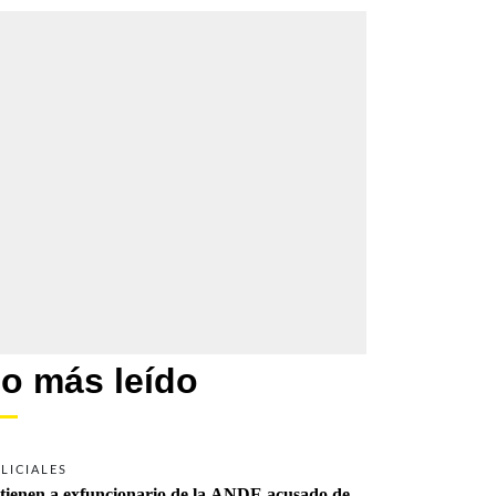
o más leído
LICIALES
tienen a exfuncionario de la ANDE acusado de 