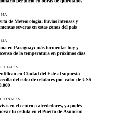
llonario perjuicio en obras de quirófanos
IMA
erta de Meteorología: lluvias intensas y 
rmentas severas en estas zonas del país
IMA
ima en Paraguay: más tormentas hoy y 
scenso de la temperatura en próximos días
LICIALES
entifican en Ciudad del Este al supuesto 
becilla del robo de celulares por valor de US$ 
0.000
CIONALES
vivís en el centro o alrededores, ya podés 
novar tu cédula en el Puerto de Asunción