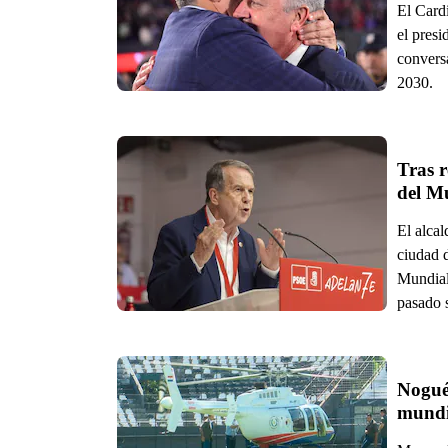
El Card
el presi
convers
2030.
Tras 
del M
El alcal
ciudad 
Mundial
pasado 
Nogués
mundia