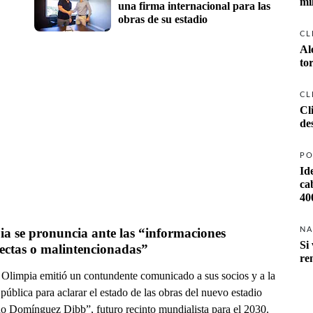
mi
una firma internacional para las 
obras de su estadio
CL
Al
to
CL
Cl
de
PO
Id
ca
40
a se pronuncia ante las “informaciones 
NA
Si 
ectas o malintencionadas”
re
 Olimpia emitió un contundente comunicado a sus socios y a la
pública para aclarar el estado de las obras del nuevo estadio
o Domínguez Dibb”, futuro recinto mundialista para el 2030.