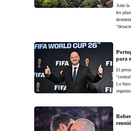
Ante la 
los plaz
desment
“desacre
Portug
para 
El presi
“centra
Lo hizo
organiza
Rober
reunió