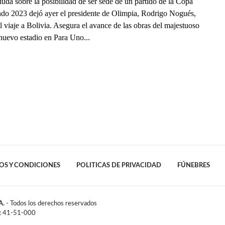
uda sobre la posibilidad de ser sede de un partido de la Copa
do 2023 dejó ayer el presidente de Olimpia, Rodrigo Nogués,
l viaje a Bolivia. Asegura el avance de las obras del majestuoso
 nuevo estadio en Para Uno...
OS Y CONDICIONES
POLITICAS DE PRIVACIDAD
FÚNEBRES
A.
- Todos los derechos reservados
l: 41-51-000