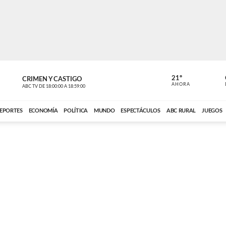
21º
CRIMEN Y CASTIGO
NOTICIERO
AHORA
ABC TV
DE
18:00:00
A
18:59:00
ABC CARDINAL 
EPORTES
ECONOMÍA
POLÍTICA
MUNDO
ESPECTÁCULOS
ABC RURAL
JUEGOS