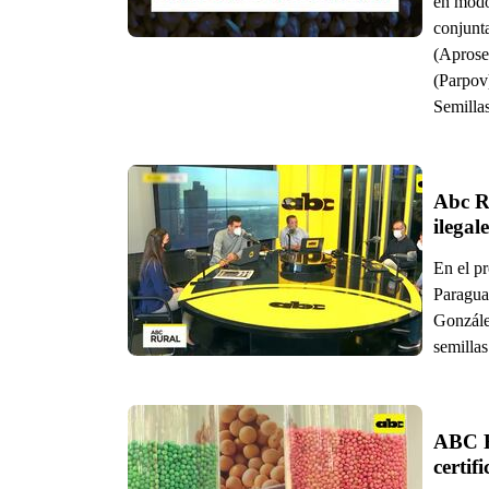
en modo
conjunt
(Aprose
(Parpov
Semilla
Abc Ru
ilegale
En el p
Paragua
González
semillas
ABC R
certif