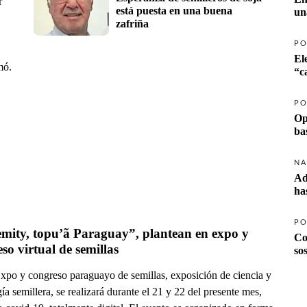
r
está puesta en una buena 
un
zafriña
PO
El
mó.
PO
Op
ba
NA
Ad
ha
PO
mity, topu’ã Paraguay”, plantean en expo y 
Co
so virtual de semillas
so
xpo y congreso paraguayo de semillas, exposición de ciencia y
ía semillera, se realizará durante el 21 y 22 del presente mes,