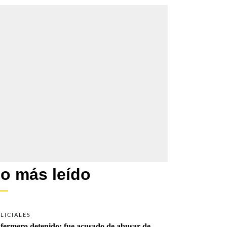
o más leído
LICIALES
fermero detenido: fue acusado de abusar de 