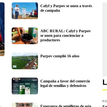
Cafyf y Parpov se unen a través 
de campaña
ABC RURAL: Cafyf y Parpov 
se unen para concienciar a 
productores
Parpov cumplió 16 años 
L
Campaña a favor del comercio 
legal de semillas y defensivos
PO
Esperanza de semilleros de soja 
En