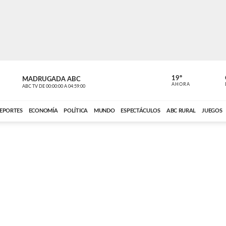
19º
MADRUGADA ABC
MADRUGAD
AHORA
ABC TV
DE
00:00:00
A
04:59:00
ABC CARDINAL 
EPORTES
ECONOMÍA
POLÍTICA
MUNDO
ESPECTÁCULOS
ABC RURAL
JUEGOS