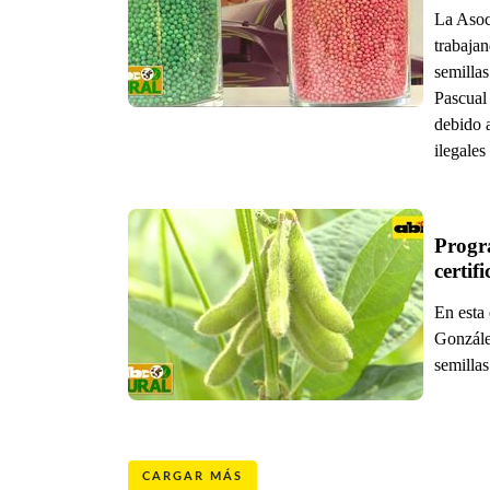
La Asoc
trabajan
semillas
Pascual
debido a
ilegale
Progra
certif
En esta
Gonzále
semillas
CARGAR MÁS