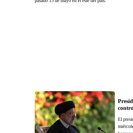
pasado 15 de mayo en el este del país.
Presid
contr
El presi
miércole