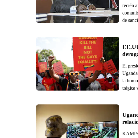
recién 
comunid
de sanc
EE.UU
derog
El pres
Uganda,
la homo
trágica
Uganda
relac
KAMPALA