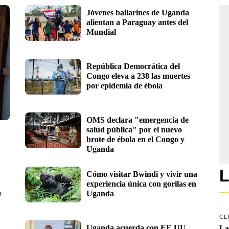
Jóvenes bailarines de Uganda 
alientan a Paraguay antes del 
Mundial
República Democrática del 
Congo eleva a 238 las muertes 
por epidemia de ébola
OMS declara "emergencia de 
salud pública" por el nuevo 
brote de ébola en el Congo y 
Uganda
L
Cómo visitar Bwindi y vivir una 
experiencia única con gorilas en 
o
Uganda
CL
Uganda acuerda con EE.UU. 
La