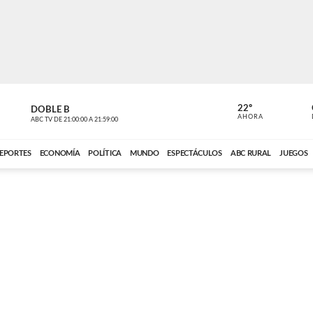
22º
DOBLE B
DE TODO 
AHORA
ABC TV
DE
21:00:00
A
21:59:00
ABC CARDINAL 
EPORTES
ECONOMÍA
POLÍTICA
MUNDO
ESPECTÁCULOS
ABC RURAL
JUEGOS