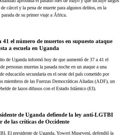
ualidad aprobada el pasado mes de mayo y que incluye largos
 de cárcel y la pena de muerte para algunos delitos, en la
parada de su primer viaje a África.
 41 el número de muertos en supuesto ataque 
ista a escuela en Uganda
cito de Uganda informó hoy de que aumentó de 37 a 41 el
de personas muertas la pasada noche en un ataque a una
de educación secundaria en el oeste del país cometido por
os miembros de las Fuerzas Democráticas Aliadas (ADF), un
belde de lazos difusos con el Estado Islámico (EI).
sidente de Uganda defiende la ley anti-LGTBI 
r de las críticas de Occidente
. El presidente de Uganda, Yoweri Museveni, defendió la