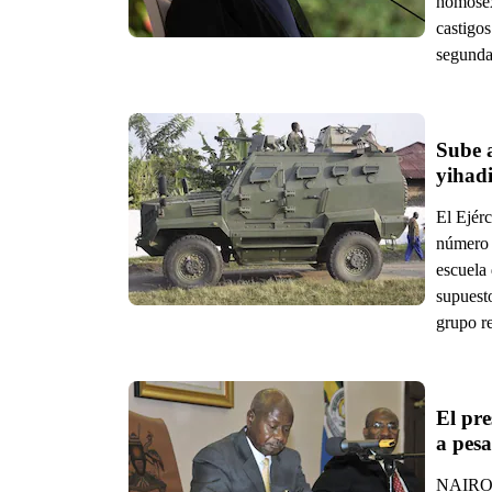
homosex
castigos
segunda 
Sube a
yihad
El Ejér
número 
escuela 
supuest
grupo re
El pre
a pesa
NAIROBI