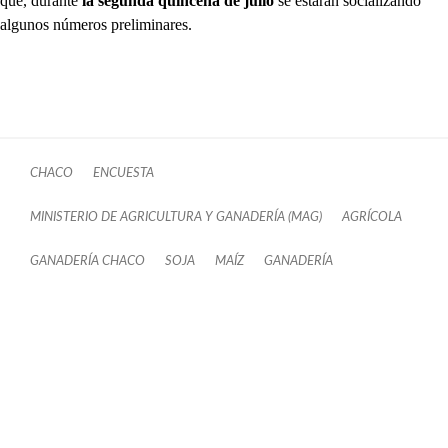
que, durante
la segunda quincena de julio
se estarán socializando
algunos números preliminares.
CHACO
ENCUESTA
MINISTERIO DE AGRICULTURA Y GANADERÍA (MAG)
AGRÍCOLA
GANADERÍA CHACO
SOJA
MAÍZ
GANADERÍA