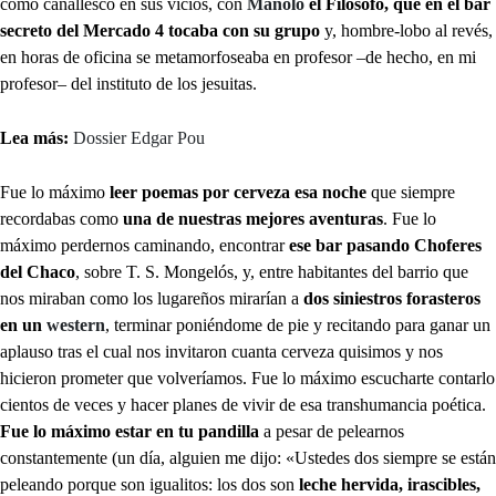
como canallesco en sus vicios, con
Manolo
el Filósofo, que en el bar
secreto del Mercado 4 tocaba con su grupo
y, hombre-lobo al revés,
en horas de oficina se metamorfoseaba en profesor –de hecho, en mi
profesor– del instituto de los jesuitas.
Lea más:
Dossier Edgar Pou
Fue lo máximo
leer poemas por cerveza esa noche
que siempre
recordabas como
una de nuestras mejores aventuras
. Fue lo
máximo perdernos caminando, encontrar
ese bar pasando Choferes
del Chaco
, sobre T. S. Mongelós, y, entre habitantes del barrio que
nos miraban como los lugareños mirarían a
dos siniestros forasteros
en un
western
, terminar poniéndome de pie y recitando para ganar un
aplauso tras el cual nos invitaron cuanta cerveza quisimos y nos
hicieron prometer que volveríamos. Fue lo máximo escucharte contarlo
cientos de veces y hacer planes de vivir de esa transhumancia poética.
Fue lo máximo estar en tu pandilla
a pesar de pelearnos
constantemente (un día, alguien me dijo: «Ustedes dos siempre se están
peleando porque son igualitos: los dos son
leche hervida, irascibles,