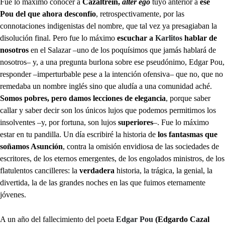
Fue lo máximo conocer a
Cazaltrein,
alter ego
tuyo anterior a
ese
Pou del que ahora desconfío
, retrospectivamente, por las
connotaciones indigenistas del nombre, que tal vez ya presagiaban la
disolución final. Pero fue lo máximo
escuchar a
Karlitos
hablar de
nosotros
en el Salazar –uno de los poquísimos que jamás hablará de
nosotros– y, a una pregunta burlona sobre ese pseudónimo, Edgar Pou,
responder –imperturbable pese a la intención ofensiva– que no, que no
remedaba un nombre inglés sino que aludía a una comunidad aché.
Somos pobres, pero damos lecciones de elegancia
, porque saber
callar y saber decir son los únicos lujos que podemos permitirnos los
insolventes –y, por fortuna, son lujos
superiores
–. Fue lo máximo
estar en tu pandilla. Un día escribiré la historia de
los fantasmas que
soñamos Asunción
, contra la omisión envidiosa de las sociedades de
escritores, de los eternos emergentes, de los engolados ministros, de los
flatulentos cancilleres: la
verdadera
historia, la trágica, la genial, la
divertida, la de las grandes noches en las que fuimos eternamente
jóvenes.
A un año del fallecimiento del poeta
Edgar Pou
(Edgardo Cazal