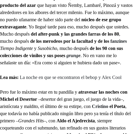
producto del azar
que hayan visto Ñemby, Lambaré, Pinozá y vastos
alrededores en los albores del tercer milenio. Fue lo máximo, aunque
no puedo ufanarme de haber sido parte del
núcleo de ese grupo
extravagante
. Yo llegué tarde para eso, mucho después que ustedes.
Mucho después
del after-punk y las grandes farras de los 80
,
mucho después
de los merodeos por la facultad y de los
fanzines
Tiempo Indigente
y
Susobicho
, mucho después
de los 90 con sus
colecciones de vinilos y sus poses
grunge
. No en vano me lo
señalaste un día: «Era como si alguien te hubiera dado un pase».
Lea más:
La noche en que se encontraron el bebop y Alex Cool
Pero fue lo máximo estar en tu pandilla y
atravesar las noches con
Michel el Desertor
–desertor del gran juego, el juego de la vida–,
aristócrata y maldito, el último de su estirpe, con
Cristino
el Poeta
,
que todavía no había publicado ningún libro pero ya tenía el título del
primero –
Grandes Hits
–, con
Aldo el Ajedrecista
, siempre
coqueteando con el submundo, tan refinado en sus gustos literarios