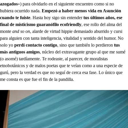
azogados
») para olvidarlo en el siguiente encuentro como si no
hubiera ocurrido nada.
Empezó a haber menos vida en Asunción
cuando te fuiste
. Hasta hoy sigo sin entender
tus últimos años, ese
final de misticismo guaranófilo ecofriendly
, ese rollo del alma del
monte
and so on
, alarde de virtud hippie demasiado aburrido y cursi
para alguien con tanta inteligencia, vitalidad y sentido del humor. No
solo yo
perdí contacto contigo
, sino que también lo perdieron
tus
más antiguos amigos
, núcleo del extravagante grupo al que me sumé
(o asomé) tardíamente. Te rodeaste, al parecer, de moralistas
etnobotánicos y de malos poetas que te veían como a una especie de
gurú, pero la verdad es que no seguí de cerca esa fase. Lo único que
me consta es que fue el fin de la pandilla.