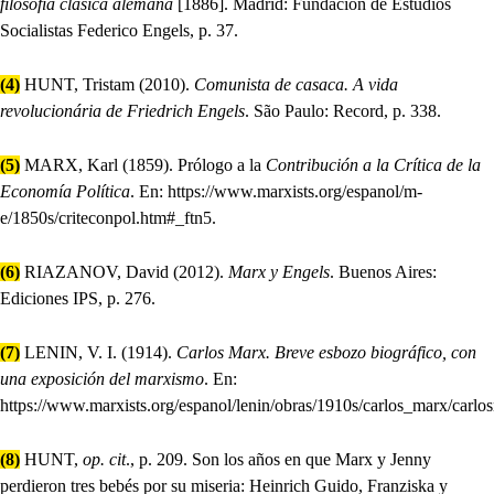
filosofía clásica alemana
[1886]. Madrid: Fundación de Estudios
Socialistas Federico Engels, p. 37.
(4)
HUNT, Tristam (2010).
Comunista de casaca. A vida
revolucionária de Friedrich Engels
. São Paulo: Record, p. 338.
(5)
MARX, Karl (1859). Prólogo a la
Contribución a la Crítica de la
Economía Política
. En: https://www.marxists.org/espanol/m-
e/1850s/criteconpol.htm#_ftn5.
(6)
RIAZANOV, David (2012).
Marx y Engels
. Buenos Aires:
Ediciones IPS, p. 276.
(7)
LENIN, V. I. (1914).
Carlos Marx.
Breve esbozo biográfico, con
una exposición del marxismo
. En:
https://www.marxists.org/espanol/lenin/obras/1910s/carlos_marx/carlo
(8)
HUNT,
op. cit
., p. 209. Son los años en que Marx y Jenny
perdieron tres bebés por su miseria: Heinrich Guido, Franziska y