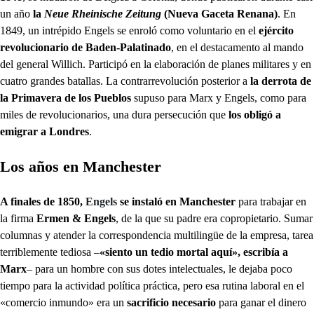
un año
la
Neue Rheinische Zeitung
(Nueva Gaceta Renana)
. En
1849, un intrépido Engels se enroló como voluntario en el
ejército
revolucionario de Baden-Palatinado
, en el destacamento al mando
del general Willich. Participó en la elaboración de planes militares y en
cuatro grandes batallas. La contrarrevolución posterior a
la derrota de
la Primavera de los Pueblos
supuso para Marx y Engels, como para
miles de revolucionarios, una dura persecución que
los obligó a
emigrar a Londres
.
Los años en Manchester
A finales de 1850,
Engels
se instaló en Manchester
para trabajar en
la firma
Ermen & Engels
, de la que su padre era copropietario. Sumar
columnas y atender la correspondencia multilingüe de la empresa, tarea
terriblemente tediosa –
«siento un tedio mortal aquí», escribía a
Marx
– para un hombre con sus dotes intelectuales, le dejaba poco
tiempo para la actividad política práctica, pero esa rutina laboral en el
«comercio inmundo» era un
sacrificio necesario
para ganar el dinero