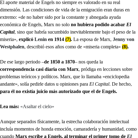
El aporte material de Engels no siempre es valorado en su real
dimensión. Las condiciones de vida de la emigración eran duras en
extremo: «de no haber sido por la constante y abnegada ayuda
económica de Engels, Marx no solo
no hubiera podido acabar
El
Capital
, sino que habría sucumbido inevitablemente bajo el peso de la
miseria»,
explicó
Lenin
en 1914
(7)
.
La esposa de Marx,
Jenny von
Westphalen
, describió esos años como de «miseria completa»
(8)
.
De ese largo periodo –
de 1850 a 1870
– nos queda la
correspondencia casi diaria
con Marx
, pródiga en lecciones sobre
problemas teóricos y políticos. Marx, que lo llamaba «enciclopedia
andante», solía pedirle datos u opiniones para
El Capital
. De hecho,
para él no existía juicio más autorizado que el de Engels.
Lea más:
«Asaltar el cielo»
Aunque separados físicamente, la estrecha colaboración intelectual
incluía momentos de honda emoción, camaradería y humanidad, como
cuando
Marx escribe a Engels, al terminar el primer tomo de
El