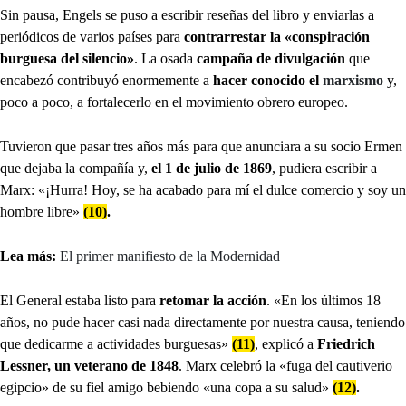
Sin pausa, Engels se puso a escribir reseñas del libro y enviarlas a
periódicos de varios países para
contrarrestar la «conspiración
burguesa del silencio»
. La osada
campaña de divulgación
que
encabezó contribuyó enormemente a
hacer conocido el
marxismo
y,
poco a poco, a fortalecerlo en el movimiento obrero europeo.
Tuvieron que pasar tres años más para que anunciara a su socio Ermen
que dejaba la compañía y,
el 1 de julio de 1869
, pudiera escribir a
Marx: «¡Hurra! Hoy, se ha acabado para mí el dulce comercio y soy un
hombre libre»
(10)
.
Lea más:
El primer manifiesto de la Modernidad
El General estaba listo para
retomar la acción
. «En los últimos 18
años, no pude hacer casi nada directamente por nuestra causa, teniendo
que dedicarme a actividades burguesas»
(11)
, explicó a
Friedrich
Lessner, un veterano de 1848
. Marx celebró la «fuga del cautiverio
egipcio» de su fiel amigo bebiendo «una copa a su salud»
(12)
.