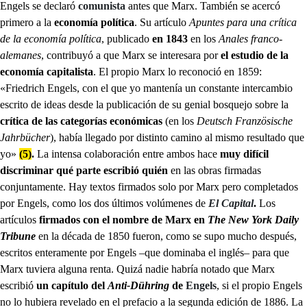
Engels se declaró
comunista
antes que Marx. También se acercó
primero a la
economía política
. Su artículo
Apuntes para una crítica
de la economía política
, publicado
en 1843
en los
Anales franco-
alemanes
, contribuyó a que Marx se interesara por
el estudio de la
economía capitalista
. El propio Marx lo reconoció en 1859:
«Friedrich Engels, con el que yo mantenía un constante intercambio
escrito de ideas desde la publicación de su genial bosquejo sobre la
crítica de las categorías económicas
(en los
Deutsch Französische
Jahrbücher
), había llegado por distinto camino al mismo resultado que
yo»
(5)
.
La intensa colaboración entre ambos hace
muy difícil
discriminar qué parte escribió quién
en las obras firmadas
conjuntamente. Hay textos firmados solo por Marx pero completados
por Engels, como los dos últimos volúmenes de
El Capital
.
Los
artículos
firmados con el nombre de Marx en
The New York Daily
Tribune
en la década de 1850 fueron, como se supo mucho después,
escritos enteramente por Engels –que dominaba el inglés– para que
Marx tuviera alguna renta. Quizá nadie habría notado que Marx
escribió
un capítulo del
Anti-Dühring
de
Engels
, si el propio Engels
no lo hubiera revelado en el prefacio a la segunda edición de 1886. La