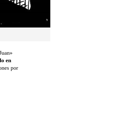
 Juan»
do en
ones por