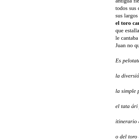
antigua fi
todos sus 
sus largos
el toro ca
que estall
le cantab
Juan no qu
Es pelotat
la diversi
la simple 
el tata ári
itinerario
o del toro