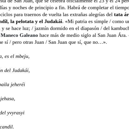
esta de San Juan, que se celebra oficialmente el 23 y el 24 per
días y noches de principio a fin. Habrá de completar el tiempo
 ciclos para traernos de vuelta las extrañas alegrías del
tata ár
ndil, la pelotata y el Judakái
. «Mi patria es simple / como un
a y se hace luz; / jazmín dormido en el diapasón / del kambuch
a
Maneco Galeano
hace más de medio siglo al San Juan Ára. 
e sí / pero otras Juan / San Juan que sí, que no…».
a, es el mbeju,
ón del Judakái,
paila jeheréi
 jehasa,
 del yvyrasyi
 candil
.