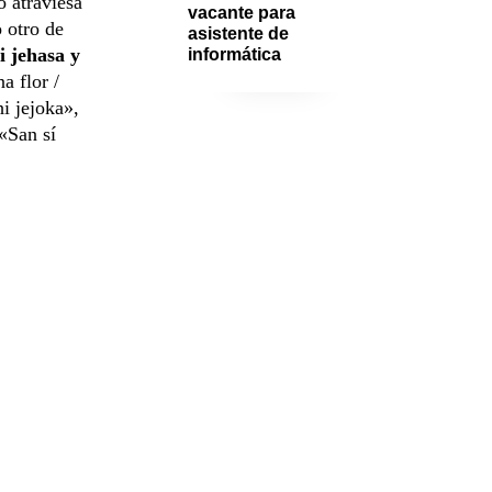
o atraviesa
vacante para 
 otro de
asistente de 
i jehasa y
informática
a flor /
i jejoka»,
«San sí