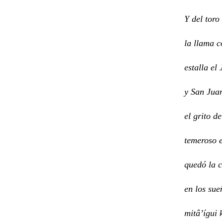
Y del toro
la llama 
estalla el
y San Jua
el grito de
temeroso e
quedó la 
en los sue
mitâ’ígui 