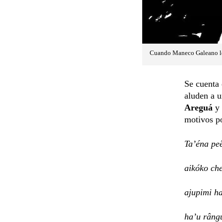
Cuando Maneco Galeano le
Se cuenta 
aluden a u
Areguá
y
motivos po
Ta’éna pe
aikóko che
ajupimi h
ha’u râng