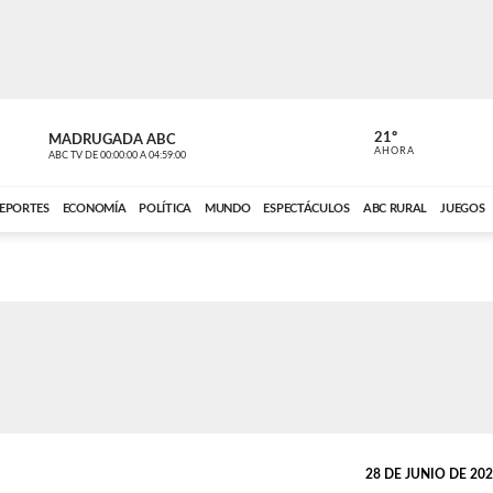
21º
MADRUGADA ABC
MADRUGAD
AHORA
ABC TV
DE
00:00:00
A
04:59:00
ABC CARDINAL 
EPORTES
ECONOMÍA
POLÍTICA
MUNDO
ESPECTÁCULOS
ABC RURAL
JUEGOS
28 DE JUNIO DE 2026