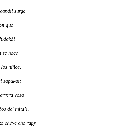
 candil surge
con que
 Judakái
n se hace
 los niños,
l sapukái;
carrera vosa
ños del mitâ’i,
ko chéve che rapy