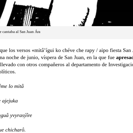
 cantaba al San Juan Ára
que los versos «mitâ’ígui ko chéve che rapy / aipo fiesta San
na noche de junio, víspera de San Juan, en la que fue
apresa
 llevado con otros compañeros al departamento de Investigaci
líticos.
ême lo mitâ
 ajejuka
aguâ yvyrasýîre
ue chicharô.