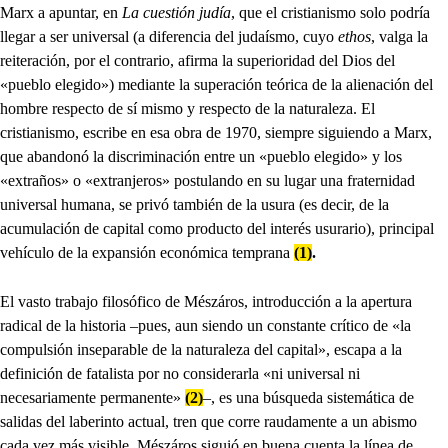
Marx a apuntar, en
La cuestión judía
, que el cristianismo solo podría
llegar a ser universal (a diferencia del judaísmo, cuyo
ethos
, valga la
reiteración, por el contrario, afirma la superioridad del Dios del
«pueblo elegido») mediante la superación teórica de la alienación del
hombre respecto de sí mismo y respecto de la naturaleza. El
cristianismo, escribe en esa obra de 1970, siempre siguiendo a Marx,
que abandonó la discriminación entre un «pueblo elegido» y los
«extraños» o «extranjeros» postulando en su lugar una fraternidad
universal humana, se privó también de la usura (es decir, de la
acumulación de capital como producto del interés usurario), principal
vehículo de la expansión económica temprana
(1)
.
El vasto trabajo filosófico de Mészáros, introducción a la apertura
radical de la historia –pues, aun siendo un constante crítico de «la
compulsión inseparable de la naturaleza del capital», escapa a la
definición de fatalista por no considerarla «ni universal ni
necesariamente permanente»
(2)
–, es una búsqueda sistemática de
salidas del laberinto actual, tren que corre raudamente a un abismo
cada vez más visible. Mészáros siguió en buena cuenta la línea de