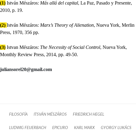
(1)
István Mészáros:
Más allá del capital
, La Paz, Pasado y Presente,
2010, p. 19.
(2)
István Mészáros:
Marx’s Theory of Alienation
, Nueva York, Merlin
Press, 1970, 356 pp.
(3)
Istvan Mészáros:
The Necessity of Social Control
, Nueva York,
Monthly Review Press, 2014, pp. 49-50.
juliansorel20@gmail.com
FILOSOFÍA
ITSVÁN MÉSZÁROS
FRIEDRICH HEGEL
LUDWIG FEUERBACH
EPICURO
KARL MARX
GYORGY LUKÁCS