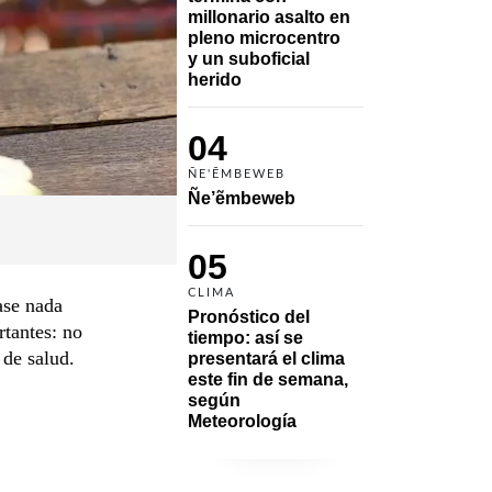
millonario asalto en 
pleno microcentro 
y un suboficial 
herido
04
ÑE'ẼMBEWEB
Ñe’ẽmbeweb
05
CLIMA
ase nada
Pronóstico del 
rtantes: no
tiempo: así se 
 de salud.
presentará el clima 
este fin de semana, 
según 
Meteorología