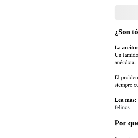
¿Son tó
La
aceit
Un lamido
anécdota.
El problem
siempre c
Lea más:
felinos
Por qué