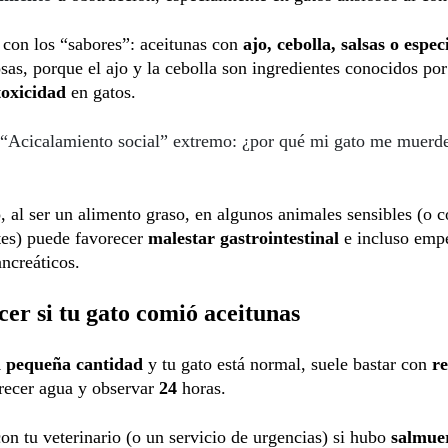
con los “sabores”: aceitunas con
ajo, cebolla, salsas o espec
osas, porque el ajo y la cebolla son ingredientes conocidos por
toxicidad
en gatos.
“Acicalamiento social” extremo: ¿por qué mi gato me muerde
, al ser un alimento graso, en algunos animales sensibles (o 
tes) puede favorecer
malestar gastrointestinal
e incluso emp
ncreáticos.
er si tu gato comió aceitunas
 pequeña cantidad
y tu gato está normal, suele bastar con
re
frecer agua y observar
24
horas.
on tu veterinario (o un servicio de urgencias) si hubo
salmue