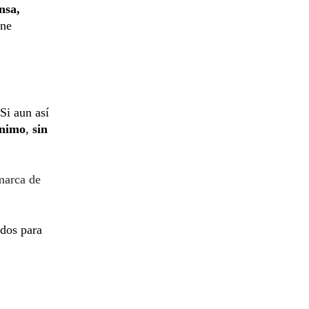
nsa,
ene
 Si aun así
ínimo
,
sin
marca de
ados para