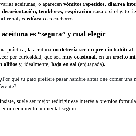
 varias aceitunas, o aparecen
vómitos repetidos, diarrea inte
, desorientación, temblores, respiración rara
o si el gato ti
ad renal
, cardíaca
o es cachorro.
aceituna es “segura” y cuál elegir
a práctica, la aceituna
no debería ser un premio habitual
.
ecer por curiosidad, que sea
muy ocasional
, en un
trocito m
n aliños
y, idealmente,
baja en sal
(enjuagada).
¿Por qué tu gato prefiere pasar hambre antes que comer una 
ferente?
 insiste, suele ser mejor redirigir ese interés a premios formul
a enriquecimiento ambiental seguro.