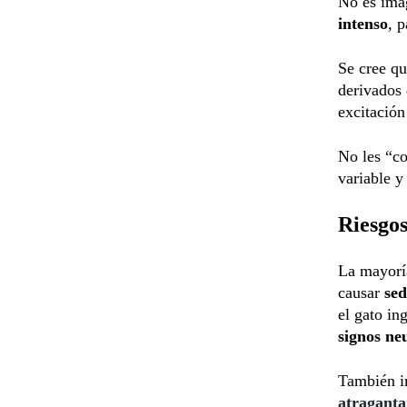
No es ima
intenso
, 
Se cree q
derivados 
excitación
No les “co
variable y
Riesgos
La mayorí
causar
sed
el gato in
signos ne
También i
atragant