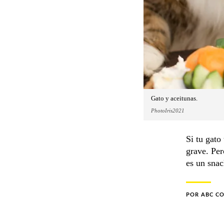
Gato y aceitunas.
PhotoIris2021
Si tu gato
grave. Per
es un snac
POR
ABC C