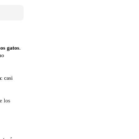
los gatos
.
mo
a
: casi
e los