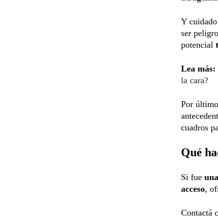
Y cuidado 
ser peligr
potencial
Lea más:
la cara?
Por último
anteceden
cuadros pa
Qué hac
Si fue
una
acceso
, o
Contactá c