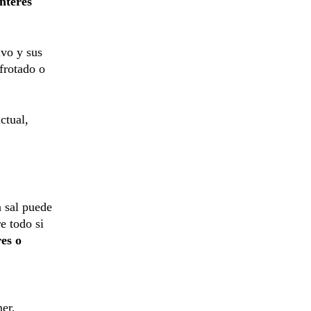
nterés
ivo y sus
frotado o
ctual,
a sal puede
e todo si
es o
er.