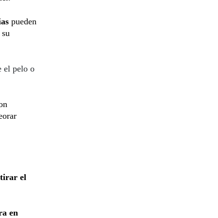
ias
pueden
 su
 el pelo o
con
eorar
tirar el
ra en