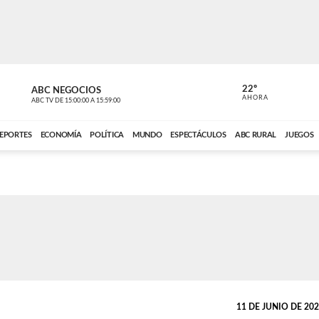
22º
ABC NEGOCIOS
POLIDEPOR
AHORA
ABC TV
DE
15:00:00
A
15:59:00
ABC CARDINAL 
EPORTES
ECONOMÍA
POLÍTICA
MUNDO
ESPECTÁCULOS
ABC RURAL
JUEGOS
11 DE JUNIO DE 2026