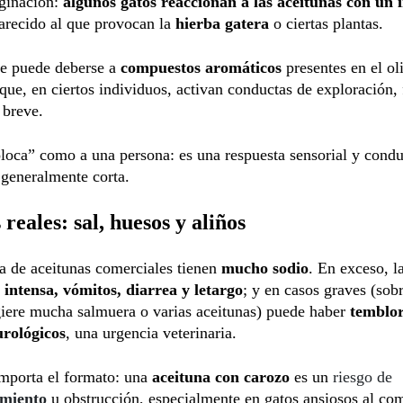
ginación:
algunos gatos reaccionan a las aceitunas con un i
parecido al que provocan la
hierba gatera
o ciertas plantas.
ue puede deberse a
compuestos aromáticos
presentes en el ol
que, en ciertos individuos, activan conductas de exploración, 
 breve.
loca” como a una persona: es una respuesta sensorial y condu
 generalmente corta.
 reales: sal, huesos y aliños
a de aceitunas comerciales tienen
mucho sodio
. En exceso, l
 intensa, vómitos, diarrea y letargo
; y en casos graves (sobr
giere mucha salmuera o varias aceitunas) puede haber
temblor
urológicos
, una urgencia veterinaria.
mporta el formato: una
aceituna con carozo
es un
riesgo de
amiento
u obstrucción, especialmente en gatos ansiosos al com