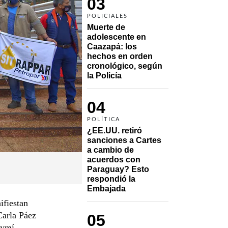
03
POLICIALES
Muerte de 
adolescente en 
Caazapá: los 
hechos en orden 
cronológico, según 
la Policía
04
POLÍTICA
¿EE.UU. retiró 
sanciones a Cartes 
a cambio de 
acuerdos con 
Paraguay? Esto 
respondió la 
Embajada
ifiestan
Carla Páez
05
rymí.