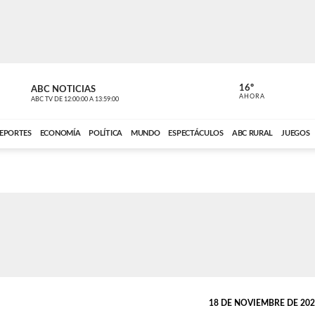
16º
ABC NOTICIAS
CARDINAL 
AHORA
ABC TV
DE
12:00:00
A
13:59:00
ABC CARDINAL 
EPORTES
ECONOMÍA
POLÍTICA
MUNDO
ESPECTÁCULOS
ABC RURAL
JUEGOS
18 DE NOVIEMBRE DE 2020