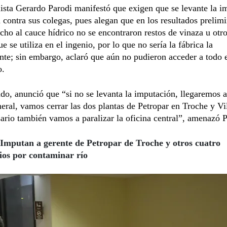
lista Gerardo Parodi manifestó que exigen que se levante la i
 contra sus colegas, pues alegan que en los resultados prelimi
echo al cauce hídrico no se encontraron restos de vinaza u otr
e se utiliza en el ingenio, por lo que no sería la fábrica la
te; sin embargo, aclaró que aún no pudieron acceder a todo 
o.
ado, anunció que “si no se levanta la imputación, llegaremos 
eral, vamos cerrar las dos plantas de Petropar en Troche y Vil
sario también vamos a paralizar la oficina central”, amenazó P
Imputan a gerente de Petropar de Troche y otros cuatro
ios por contaminar río