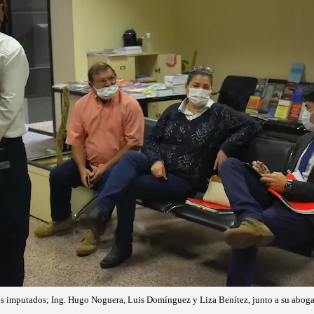
os imputados; Ing. Hugo Noguera, Luis Domínguez y Liza Benítez, junto a su aboga