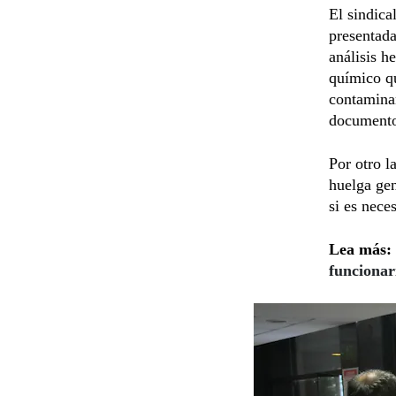
El sindica
presentada
análisis h
químico qu
contaminan
document
Por otro l
huelga gen
si es nece
Lea más:
funcionar