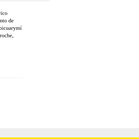
rico
nto de
ebicuarymí
Troche,