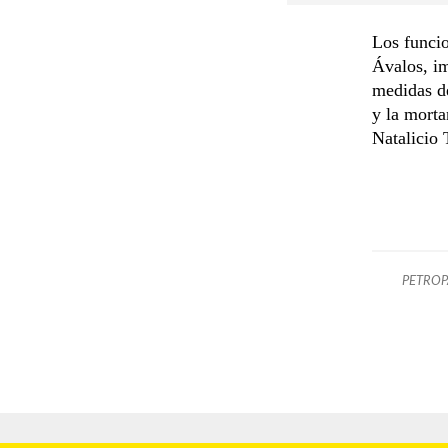
Los funcio
Ávalos, im
medidas d
y la morta
Natalicio 
PETROP