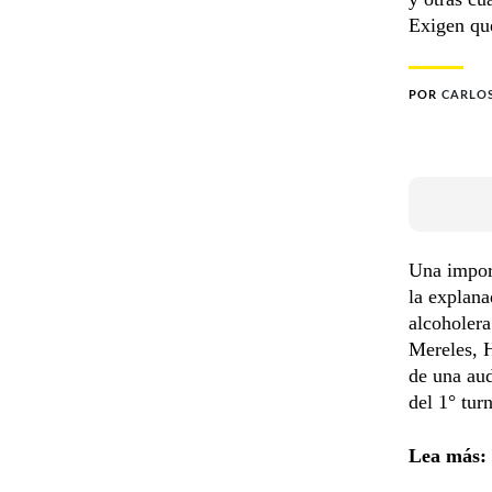
Exigen que
POR
CARLO
Una import
la explana
alcoholera
Mereles, 
de una aud
del 1° tur
Lea más: