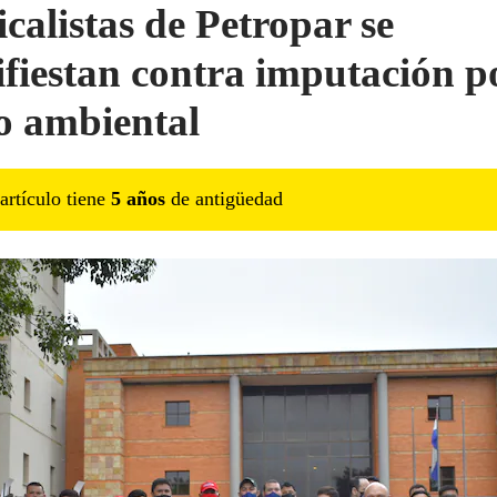
icalistas de Petropar se
fiestan contra imputación p
to ambiental
artículo tiene
5
año
s
de antigüedad