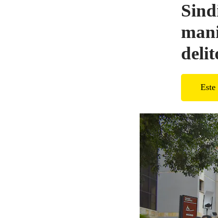
Sind
mani
deli
Este 