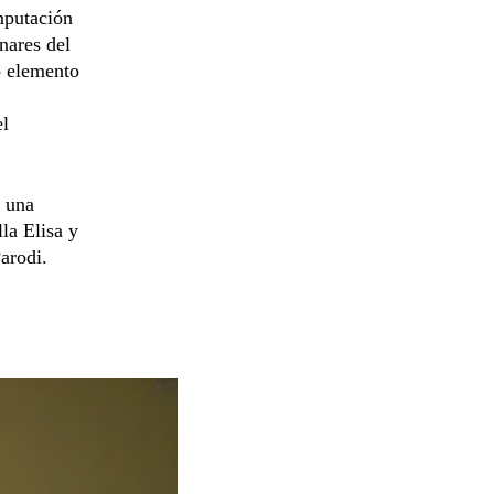
mputación
nares del
o elemento
el
a una
la Elisa y
arodi.