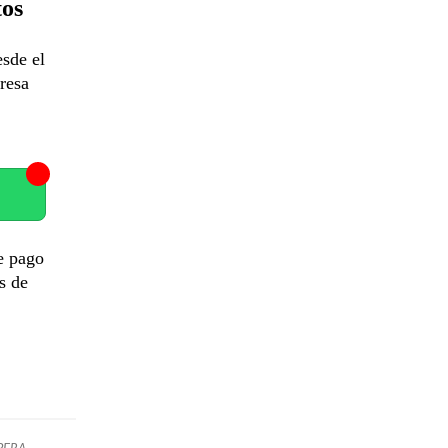
tos
esde el
resa
e pago
s de