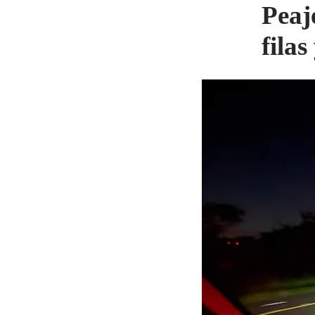
Peaj
fila