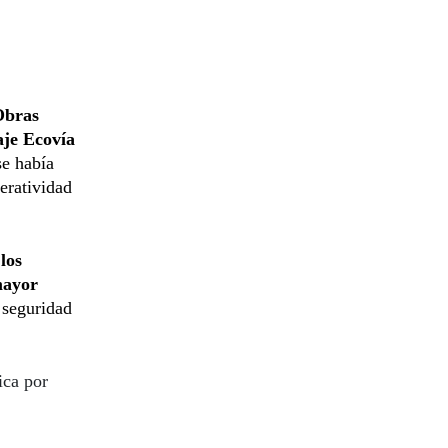
Obras
aje Ecovía
se había
eratividad
los
mayor
 seguridad
ica por