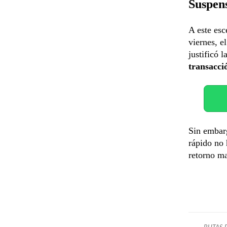
Suspen
A este esc
viernes, e
justificó 
transacci
Sin embarg
rápido no 
retorno ma