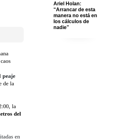
Ariel Holan: 
“Arrancar de esta 
manera no está en 
los cálculos de 
nadie”
mana
 caos
el
peaje
e de la
2:00, la
etros del
itadas en