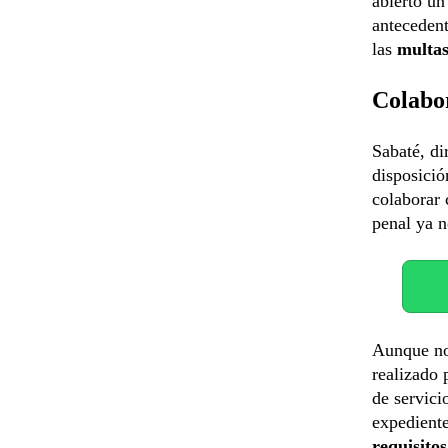
abierto u
antecedent
las
multa
Colabo
Sabaté, di
disposició
colaborar
penal ya n
Aunque no 
realizado 
de servici
expediente
requisitos