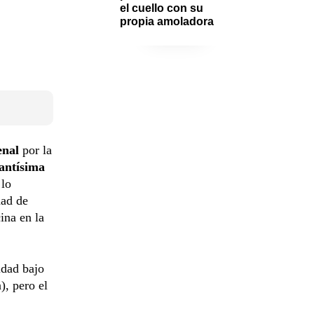
el cuello con su 
propia amoladora
enal
por la
antísima
 lo
dad de
cina en la
idad bajo
), pero el