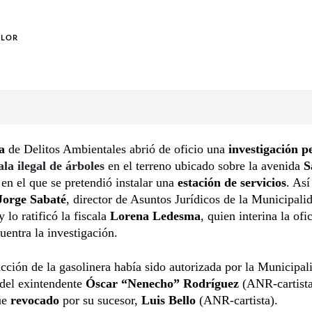
OLOR
ía
de Delitos Ambientales abrió de oficio una
investigación p
ala ilegal de árboles
en el terreno ubicado sobre la avenida
S
en el que se pretendió instalar una
estación de servicios
. Así
Jorge Sabaté
, director de Asuntos Jurídicos de la Municipali
 lo ratificó la fiscala
Lorena Ledesma
, quien interina la ofi
uentra la investigación.
cción de la gasolinera había sido autorizada por la Municipal
 del exintendente
Óscar “Nenecho” Rodríguez
(ANR-cartista
ue
revocado
por su sucesor,
Luis Bello
(ANR-cartista).