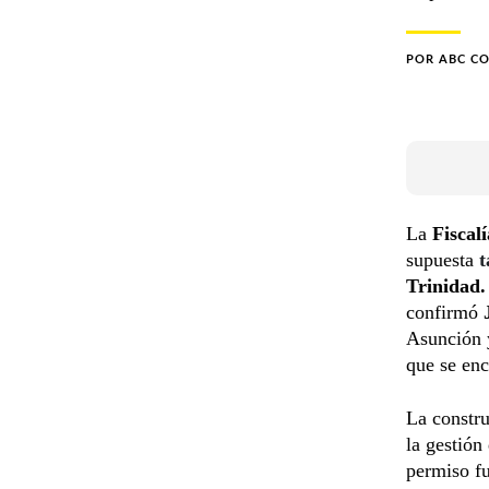
POR
ABC C
La
Fiscal
supuesta
t
Trinidad.
confirmó
Asunción y
que se enc
La constru
la gestión
permiso f