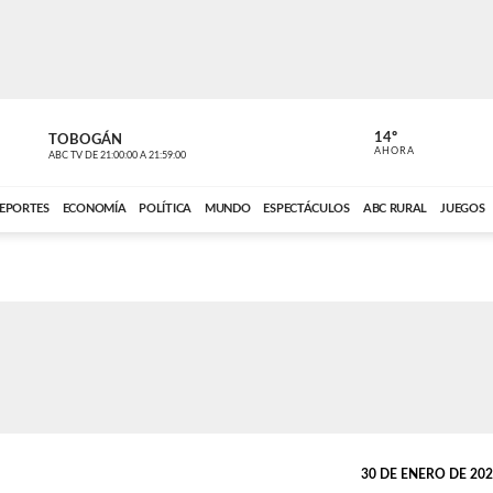
14º
TOBOGÁN
DE TODO 
AHORA
ABC TV
DE
21:00:00
A
21:59:00
ABC CARDINAL 
EPORTES
ECONOMÍA
POLÍTICA
MUNDO
ESPECTÁCULOS
ABC RURAL
JUEGOS
30 DE ENERO DE 2026