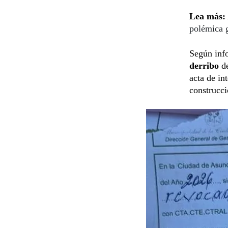
Lea más:
polémica g
Según info
derribo
de
acta de in
construcci