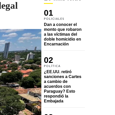
legal
01
POLICIALES
Dan a conocer el 
monto que robaron 
a las víctimas del 
doble homicidio en 
Encarnación
02
POLÍTICA
¿EE.UU. retiró 
sanciones a Cartes 
a cambio de 
acuerdos con 
Paraguay? Esto 
respondió la 
Embajada