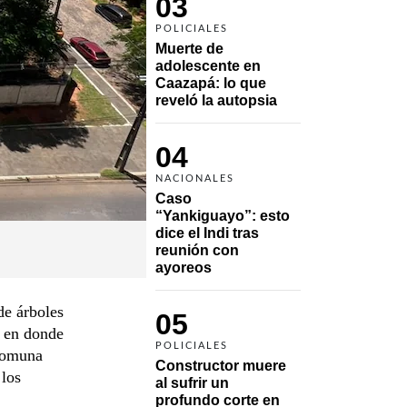
03
POLICIALES
Muerte de 
adolescente en 
Caazapá: lo que 
reveló la autopsia
04
NACIONALES
Caso 
“Yankiguayo”: esto 
dice el Indi tras 
reunión con 
ayoreos
de árboles
05
, en donde
POLICIALES
 comuna
Constructor muere 
 los
al sufrir un 
profundo corte en 