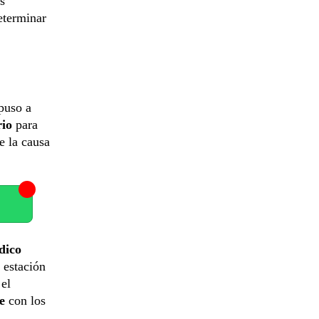
s
eterminar
 puso a
rio
para
e la causa
dico
a estación
 el
se
con los