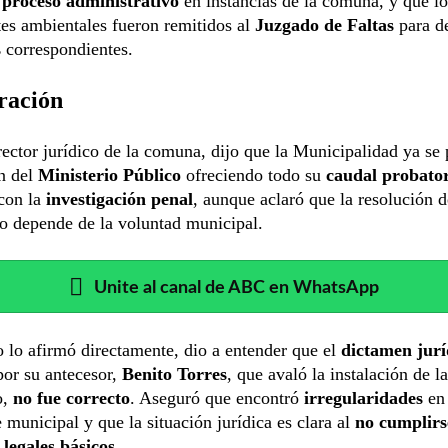
n
proceso administrativo
en instancias de la comuna, y que lo
es ambientales fueron remitidos al
Juzgado de Faltas
para d
s
correspondientes.
ración
rector jurídico de la comuna, dijo que la Municipalidad ya se
n del
Ministerio Público
ofreciendo todo su
caudal probato
 con la
investigación penal
, aunque aclaró que la resolución d
o depende de la voluntad municipal.
Unite al canal de ABC en WhatsApp
lo afirmó directamente, dio a entender que el
dictamen jurí
por su antecesor,
Benito Torres
, que avaló la instalación de l
o,
no fue correcto
. Aseguró que encontró
irregularidades
en
 municipal y que la situación jurídica es clara al
no cumplir
 legales básicos
.