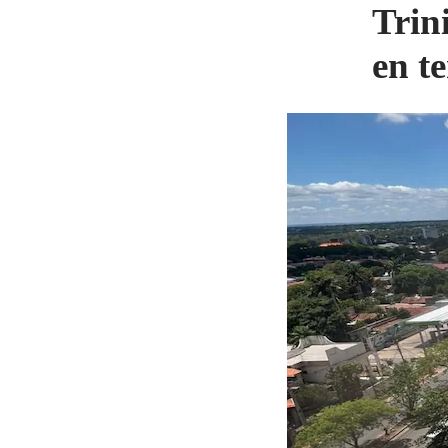
Trini
en t