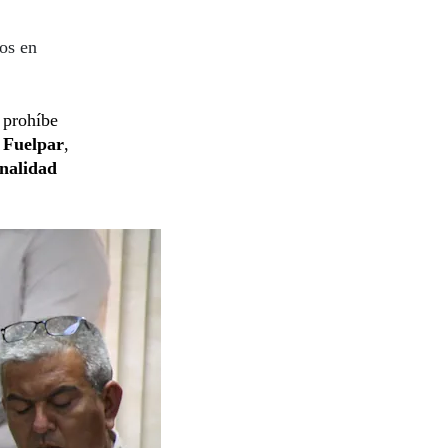
ios en
 prohíbe
a
Fuelpar
,
onalidad