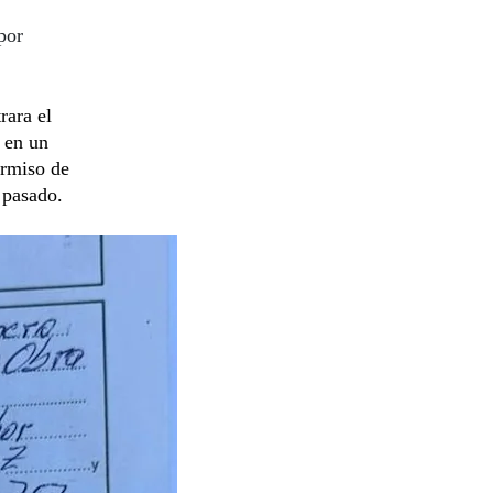
por
rara el
 en un
ermiso de
 pasado.