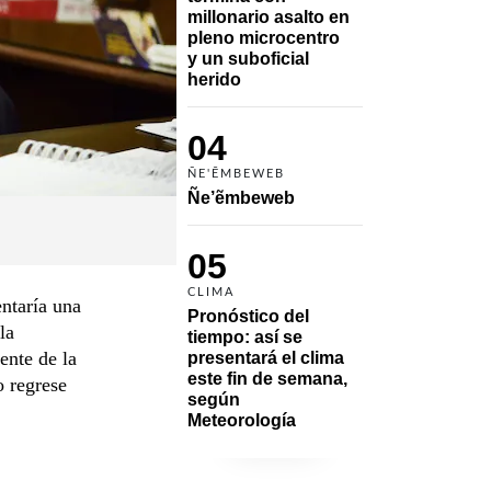
millonario asalto en 
pleno microcentro 
y un suboficial 
herido
04
ÑE'ẼMBEWEB
Ñe’ẽmbeweb
05
CLIMA
ntaría una
Pronóstico del 
la
tiempo: así se 
ente de la
presentará el clima 
este fin de semana, 
o regrese
según 
Meteorología