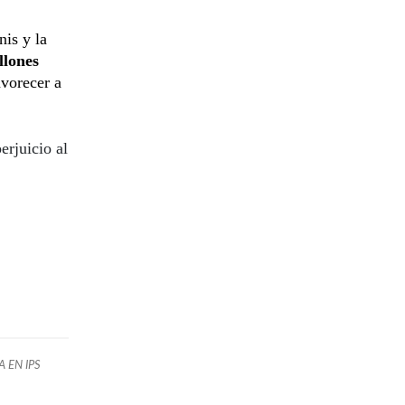
is y la
llones
avorecer a
erjuicio al
A EN IPS