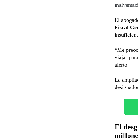
malversac
El aboga
Fiscal Ge
insuficien
“Me preoc
viajar par
alertó.
La amplia
designados
El desg
millone