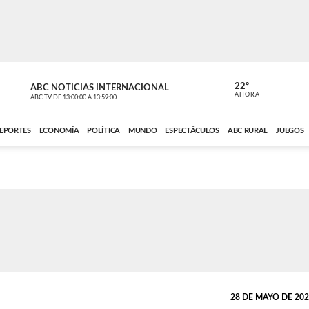
22º
ABC NOTICIAS INTERNACIONAL
CARDINAL 
AHORA
ABC TV
DE
13:00:00
A
13:59:00
ABC CARDINAL 
EPORTES
ECONOMÍA
POLÍTICA
MUNDO
ESPECTÁCULOS
ABC RURAL
JUEGOS
28 DE MAYO DE 2026