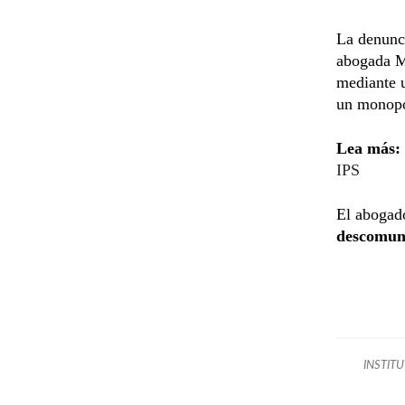
La denunci
abogada M
mediante u
un monopo
Lea más:
IPS
El abogado
descomuna
INSTITU