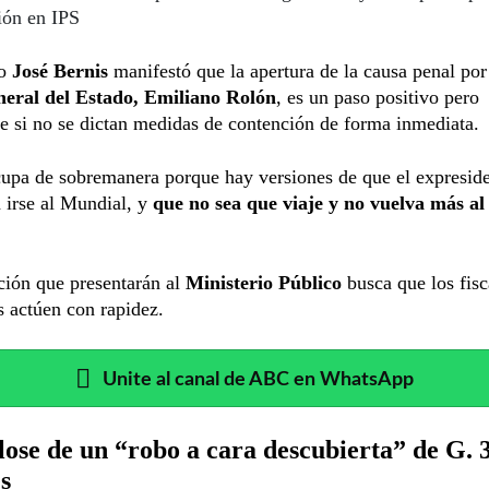
ión en IPS
do
José Bernis
manifestó que la apertura de la causa penal por
neral del Estado, Emiliano Rolón
, es un paso positivo pero
te si no se dictan medidas de contención de forma inmediata.
upa de sobremanera porque hay versiones de que el expreside
a irse al Mundial, y
que no sea que viaje y no vuelva más al
ción que presentarán al
Ministerio Público
busca que los fisc
 actúen con rapidez.
Unite al canal de ABC en WhatsApp
lose de un “robo a cara descubierta” de G. 
s