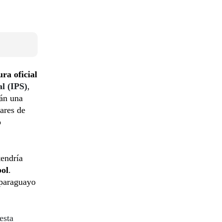
ra oficial
al (IPS)
,
rán una
ares de
o
endría
bol
.
 paraguayo
esta