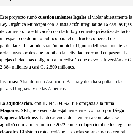
Este proyecto sumó
cuestionamientos legales
al violar abiertamente la
Ley Orgánica Municipal con la instalación irregular de 16 casillas fijas
de comercio. La edificación con ladrillo y cemento
privatizó
de facto
un espacio de dominio público para el usufructo comercial de
particulares. La administración municipal ignoró deliberadamente las
ordenanzas locales que prohíben la actividad mercantil en paseos. Las
quejas ciudadanas obligaron a un rediseño que elevó la inversión de G.
2.384 millones a casi G. 2.800 millones.
Lea más:
Abandono en Asunción: Basura y desidia sepultan a las
plazas Uruguaya y de las Américas
La
adjudicación
, con ID N° 304592, fue otorgada a la firma
Magomec SRL
, representada legalmente en el contrato por
Diego
Noguera Martínez
. La decadencia de la empresa contratada se
agudizó entre abril y junio de 2022 con el
colapso
total de los registros
cloacales
. El sistema roto arrojó aguas sucias sobre el paseo central,