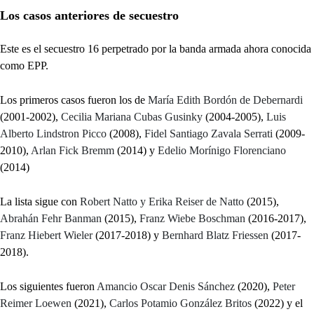
Los casos anteriores de secuestro
Este es el secuestro 16 perpetrado por la banda armada ahora conocida
como EPP.
Los primeros casos fueron los de
María Edith Bordón de Debernardi
(2001-2002),
Cecilia Mariana Cubas Gusinky
(2004-2005),
Luis
Alberto Lindstron Picco
(2008),
Fidel Santiago Zavala Serrati
(2009-
2010),
Arlan Fick Bremm
(2014) y
Edelio Morínigo Florenciano
(2014)
La lista sigue con
Robert Natto y Erika Reiser de Natto
(2015),
Abrahán Fehr Banman
(2015),
Franz Wiebe Boschman
(2016-2017),
Franz Hiebert Wieler
(2017-2018) y
Bernhard Blatz Friessen
(2017-
2018).
Los siguientes fueron
Amancio Oscar Denis Sánchez
(2020),
Peter
Reimer Loewen
(2021),
Carlos Potamio González Britos
(2022) y el