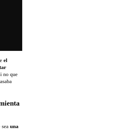
e
el
tar
si no que
pasaba
amienta
e sea
una