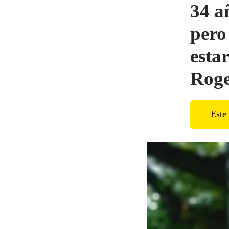
34 a
pero
esta
Roge
Este 