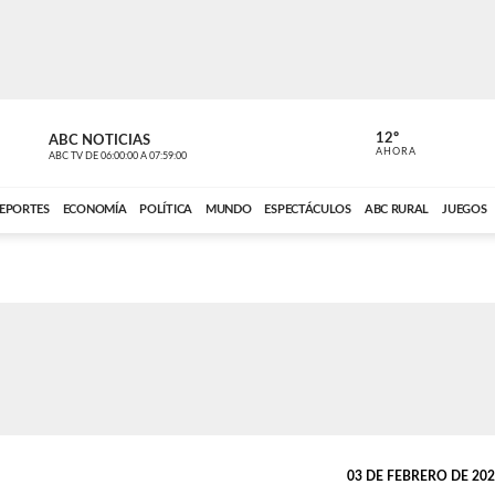
12º
ABC NOTICIAS
CONTACTO
AHORA
ABC TV
DE
06:00:00
A
07:59:00
ABC CARDINAL 
EPORTES
ECONOMÍA
POLÍTICA
MUNDO
ESPECTÁCULOS
ABC RURAL
JUEGOS
03 DE FEBRERO DE 2023