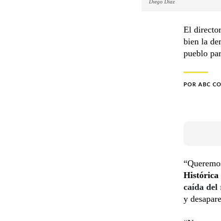
Diego Díaz
El directo
bien la de
pueblo pa
POR
ABC C
“Queremos
Histórica
caída del
y desapare