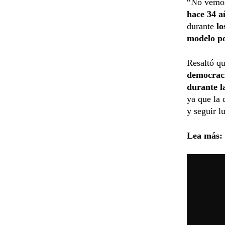
“No vemo
hace 34 a
durante
lo
modelo po
Resaltó q
democrac
durante l
ya que la 
y seguir l
Lea más: