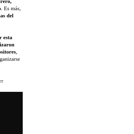
rero,
o
. Es más,
as del
r esta
lizaron
sitores
,
rganizarse
er