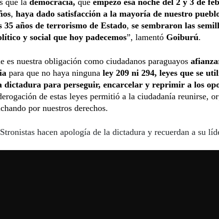
s que la
democracia,
que
empezó esa noche del 2 y 3 de feb
ños
,
haya dado satisfacción a la mayoría de nuestro puebl
s 35 años de terrorismo de Estado
,
se sembraron las semill
lítico y social que hoy padecemos
”, lamentó
Goiburú
.
ue es nuestra obligación como ciudadanos paraguayos
afianza
ia
para que no haya ninguna
ley 209 ni 294, leyes que se uti
a dictadura para perseguir, encarcelar y reprimir a los opo
derogación de estas leyes permitió a la ciudadanía reunirse, o
uchando por nuestros derechos.
Stronistas hacen apología de la dictadura y recuerdan a su líd