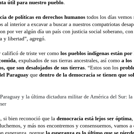
ta útil para nuestro pueblo
.
ia de políticas en derechos humanos
todos los días vemos 
s al interior a excavar a buscar a nuestros compatriotas desa
on por ver algún día un país con justicia social soberano, con
 y libertad”, agregó.
calificó de triste ver como
los pueblos indígenas están por l
 comida
, expulsados de sus tierras ancestrales, así como
a los
s, que son desalojados de sus tierras
. “Estos son los
probl
del Paraguay
que
dentro de la democracia se tienen que so
Paraguay y la última dictadura militar de América del Sur: la
ner
, si bien reconoció que la
democracia está lejos ser óptima
,
 luchemos, y más nos encontremos y consensuemos, vamos a 
on esperanza, porque
la esperanza es lo último que se pierd