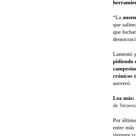
herramien
“La
ausenc
que salimo
que luchar
democracia
Lamentó y 
pidiendo
campesino
crónicos 
aseveró.
Lea más:
de Stroess
Por último
entre más
siempre c