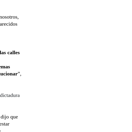
nosotros,
parecidos
as calles
emas
lucionar
”,
 dictadura
 dijo que
estar
e
.