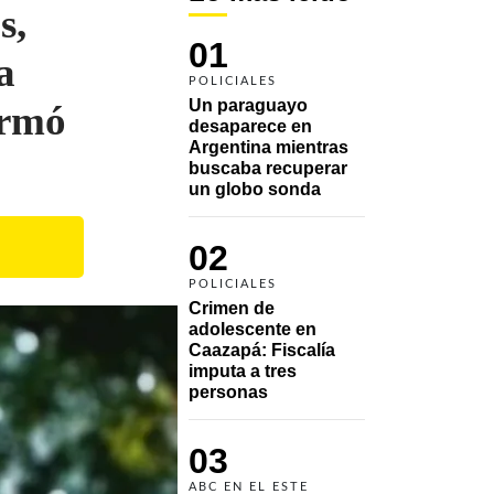
s,
01
a
POLICIALES
Un paraguayo 
irmó
desaparece en 
Argentina mientras 
buscaba recuperar 
un globo sonda 
02
POLICIALES
Crimen de 
adolescente en 
Caazapá: Fiscalía 
imputa a tres 
personas 
03
ABC EN EL ESTE