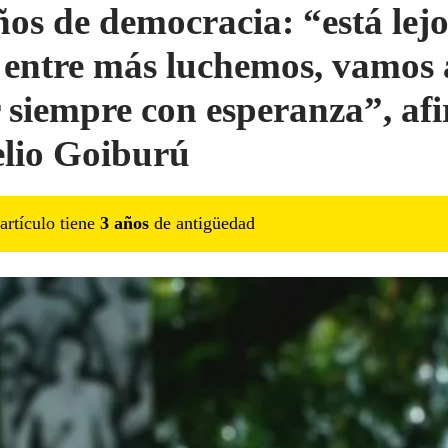
ños de democracia: “está lejo
 entre más luchemos, vamos 
r siempre con esperanza”, af
lio Goiburú
artículo tiene
3
año
s
de antigüedad