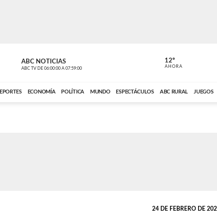
12º
ABC NOTICIAS
CONTACTO
AHORA
ABC TV
DE
06:00:00
A
07:59:00
ABC CARDINAL 
EPORTES
ECONOMÍA
POLÍTICA
MUNDO
ESPECTÁCULOS
ABC RURAL
JUEGOS
24 DE FEBRERO DE 2026