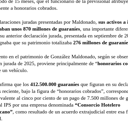
odo de 15 meses, que el funcionario de la previsional atribuy
ente a honorarios cobrados.
laraciones juradas presentadas por Maldonado,
sus activos a 
ban unos 870 millones de guaraníes
, una importante difer
 su anterior declaración jurada, presentada en septiembre de 2
gnaba que su patrimonio totalizaba
276 millones de guaraníe
ento en el patrimonio de González Maldonado, según se obser
n jurada de 2025, proviene principalmente de “
honorarios c
e un vehículo.
afirma que los
412.500.000 guaraníes
que figuran en su decl
 reciente, bajo la figura de “honorarios cobrados”, correspon
valente al cinco por ciento de un pago de 7.500 millones de 
 al IPS por una empresa denominada
“Consorcio Hotelero
cano”
, como resultado de un acuerdo extrajudicial entre esa f
l.