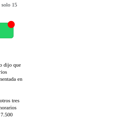
 solo 15
 dijo que
ios
umentada en
otros tres
norarios
 7.500