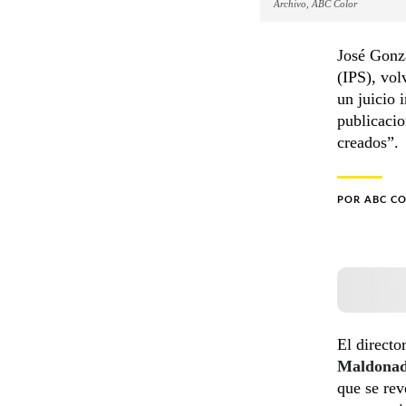
Archivo, ABC Color
José Gonzá
(IPS), vol
un juicio 
publicacio
creados”.
POR
ABC C
El directo
Maldona
que se rev