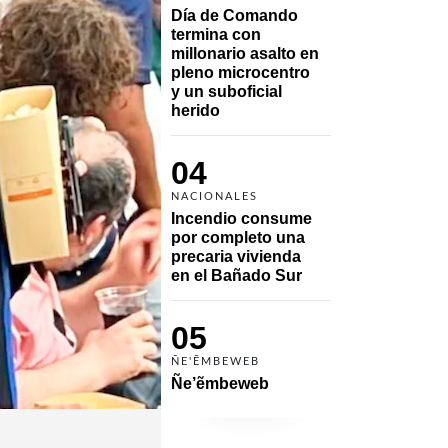
Día de Comando 
termina con 
millonario asalto en 
pleno microcentro 
y un suboficial 
herido
04
NACIONALES
Incendio consume 
por completo una 
precaria vivienda 
en el Bañado Sur
05
ÑE'ẼMBEWEB
Ñe’ẽmbeweb