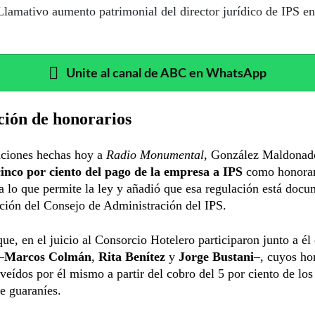
Llamativo aumento patrimonial del director jurídico de IPS en
Unite al canal de ABC en WhatsApp
ción de honorarios
aciones hechas hoy a
Radio Monumental
, González Maldonado
cinco por ciento del pago de la empresa a IPS
como honorar
 lo que permite la ley y añadió que esa regulación está doc
ción del Consejo de Administración del IPS.
e, en el juicio al Consorcio Hotelero participaron junto a él 
–
Marcos Colmán
,
Rita Benítez
y
Jorge Bustani
–, cuyos ho
veídos por él mismo a partir del cobro del 5 por ciento de los
e guaraníes.