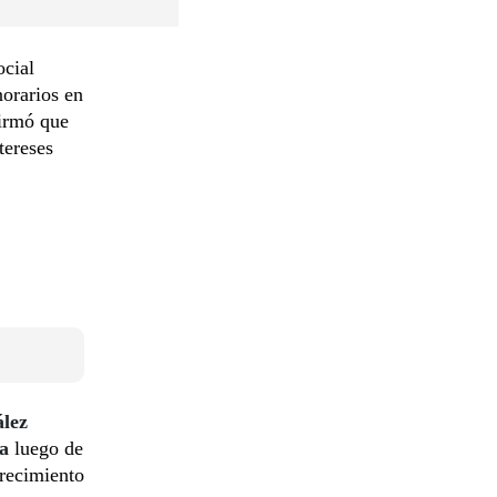
ocial
norarios en
firmó que
tereses
lez
a
luego de
crecimiento