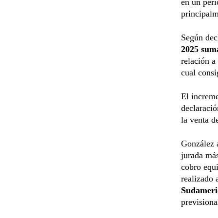
en un peri
principalm
Según dec
2025 suma
relación a
cual consi
El increm
declaració
la venta d
González 
jurada más
cobro equi
realizado
Sudameri
previsiona