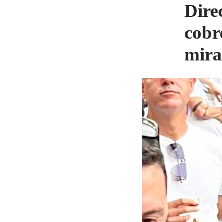
Dire
cobr
mira