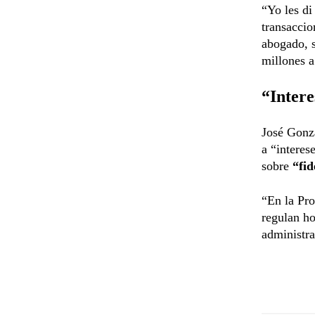
“Yo les di
transaccio
abogado, s
millones a
“Intere
José Gonzá
a “interes
sobre
“fid
“En la Pro
regulan ho
administra