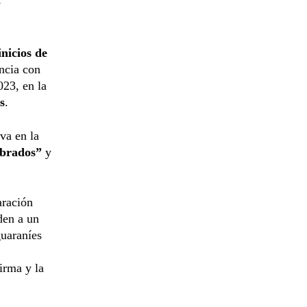
e
inicios de
encia con
023, en la
s
.
va en la
obrados”
y
aración
den a un
guaraníes
irma y la