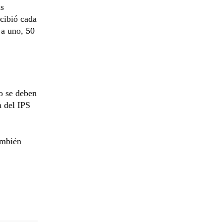
as
cibió cada
 a uno, 50
io se deben
n del IPS
ambién