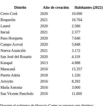
Distrito
Año de creación
Habitantes (2022)
Cerro Corá
2020
10.690
Boquerón
2021
16.764
Laurel
2020
2.586
Itacuá
2021
2.377
Paso Horqueta
2020
7.646
Campo Aceval
2020
5.848
Nueva Asunción
2021
3.172
San José del Rosario
2020
4.119
Karapaí
2013
4.988
Maracaná
2016
15.357
Puerto Adela
2018
1.326
Arroyito
2016
8.292
María Antonia
2016
3.000
San Vicente Pancholo
2016
11.000
Durante el gobierno de Horacio Cartes se crearon seis distritos: