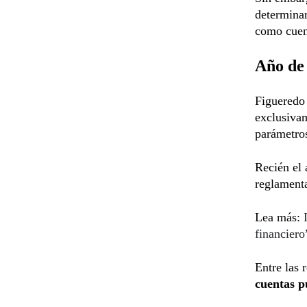
determinar
como cuent
Año de 
Figueredo 
exclusivam
parámetros
Recién el 
reglamenta
Lea más:
financiero
Entre las 
cuentas p