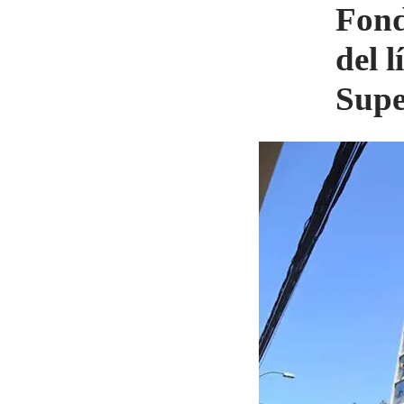
Fond
del l
Supe