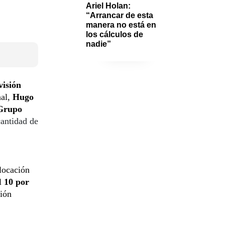
Ariel Holan: 
“Arrancar de esta 
manera no está en 
los cálculos de 
nadie”
visión
nal,
Hugo
Grupo
antidad de
olocación
el
10 por
ción