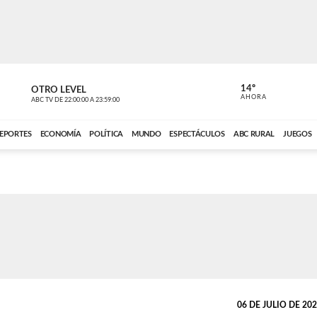
14º
OTRO LEVEL
MÚSICA PA
AHORA
ABC TV
DE
22:00:00
A
23:59:00
ABC CARDINAL 
EPORTES
ECONOMÍA
POLÍTICA
MUNDO
ESPECTÁCULOS
ABC RURAL
JUEGOS
06 DE JULIO DE 2026