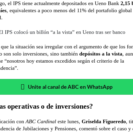
go, el IPS tiene actualmente depositados en Ueno Bank
2,15 
íes
, equivalentes a poco menos del 11% del portafolio global 
l.
El IPS colocó un billón “a la vista” en Ueno tras ser banco
que la situación sea irregular con el argumento de que los fo
o son solo inversiones, sino también
depósitos a la vista
, au
e “nosotros hoy estamos excedidos según el criterio de la
ndencia”.
Unite al canal de ABC en WhatsApp
s operativas o de inversiones?
icación con
ABC Cardinal
este lunes,
Griselda Figueredo
, t
dencia de Jubilaciones y Pensiones, comentó sobre el caso y 