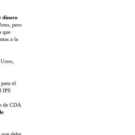
e dinero
Ueno, pero
a que
ntas a la
n Ueno,
 para el
l IPS
ito de CDA
de
y que debe