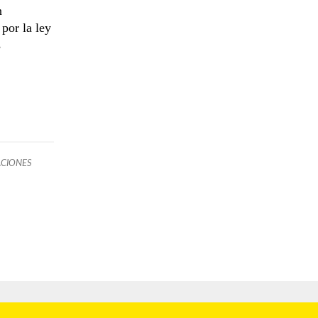
n
 por la ley
s
ACIONES