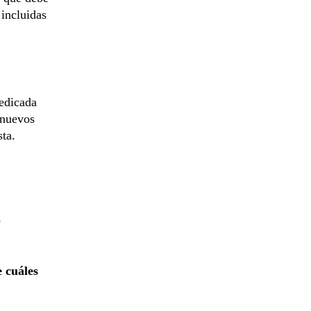
 incluidas
dedicada
 nuevos
sta.
o
 cuáles