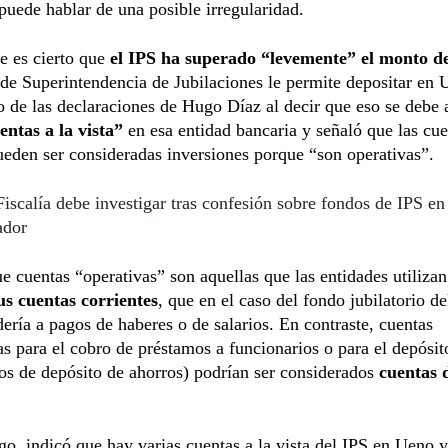
puede hablar de una posible irregularidad.
e es cierto que
el IPS ha superado “levemente” el monto d
 de Superintendencia de Jubilaciones le permite depositar en 
o de las declaraciones de Hugo Díaz al decir que eso se debe 
entas a la vista”
en esa entidad bancaria y señaló que las cue
ueden ser consideradas inversiones porque “son operativas”.
Fiscalía debe investigar tras confesión sobre fondos de IPS e
ador
e cuentas “operativas” son aquellas que las entidades utilizan
us cuentas corrientes
, que en el caso del fondo jubilatorio de
ería a pagos de haberes o de salarios. En contraste, cuentas
as para el cobro de préstamos a funcionarios o para el depós
dos de depósito de ahorros) podrían ser considerados
cuentas 
o, indicó que hay varias cuentas a la vista del IPS en Ueno 