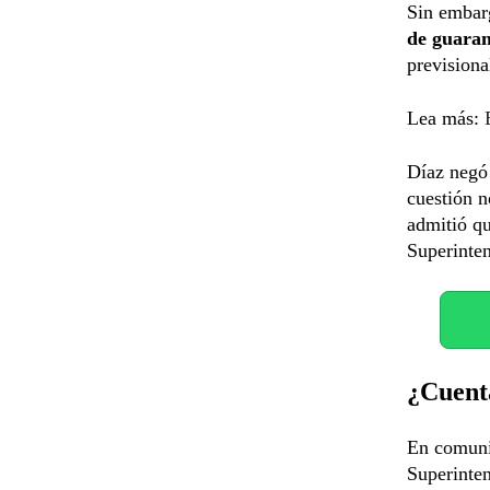
Sin embar
de guaran
previsiona
Lea más:
Díaz negó 
cuestión n
admitió qu
Superinte
¿Cuenta
En comun
Superinten