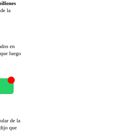
billones
de la
ndos en
nque luego
itular de la
dijo que