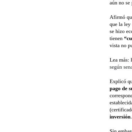
aún no se 
Afirmó qu
que la ley
se hizo ec
tienen
“cu
vista no p
Lea más:
según sen
Explicó qu
pago de s
correspond
establecid
(certifica
inversión
.
Sin embarg