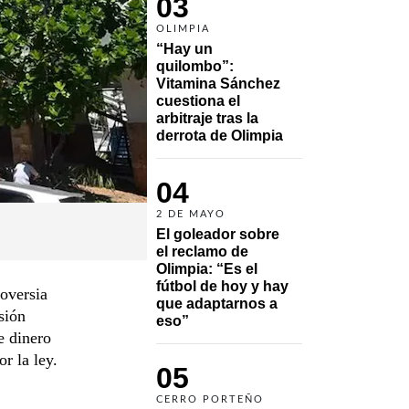
03
OLIMPIA
“Hay un 
quilombo”: 
Vitamina Sánchez 
cuestiona el 
arbitraje tras la 
derrota de Olimpia
04
2 DE MAYO
El goleador sobre 
el reclamo de 
Olimpia: “Es el 
fútbol de hoy y hay 
roversia
que adaptarnos a 
sión
eso”
e dinero
r la ley.
05
CERRO PORTEÑO