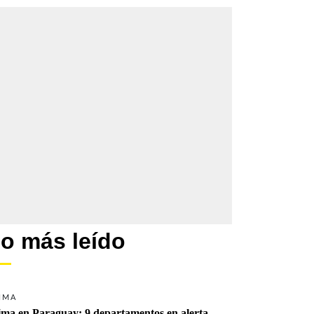
o más leído
IMA
ima en Paraguay: 9 departamentos en alerta 