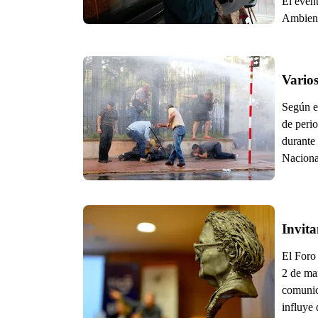
El event
Ambient
Varios
Según e
de perio
durante 
Naciona
Invita
El Foro
2 de mar
comunica
influye 