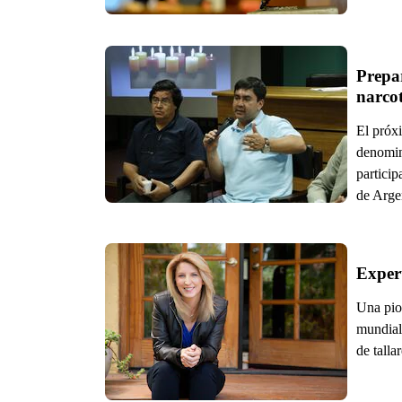
Prepar
narcot
El próx
denomin
particip
de Arge
Expert
Una pion
mundial
de talla