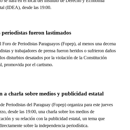
o se hará en el local del Instituto de Derecho y Economía
al (IDEA), desde las 19:00.
 periodistas fueron lastimados
l Foro de Periodistas Paraguayos (Fopep), al menos una decena
distas y trabajadores de prensa fueron heridos o sufrieron daños
los disturbios desatados por la violación de la Constitución
l, promovida por el cartismo.
n a charla sobre medios y publicidad estatal
 de Periodistas del Paraguay (Fopep) organiza para este jueves
zo, desde las 19:00, una charla sobre los medios de
ción y su relación con la publicidad estatal, un tema que
directamente sobre la independencia periodística.