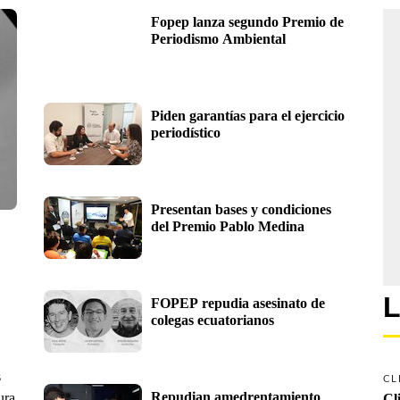
Fopep lanza segundo Premio de 
Periodismo Ambiental
Piden garantías para el ejercicio 
periodístico
Presentan bases y condiciones 
del Premio Pablo Medina
L
FOPEP repudia asesinato de 
colegas ecuatorianos
s
CL
Repudian amedrentamiento
ura
Cl