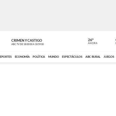
26º
CRIMEN Y CASTIGO
NOTICIERO
AHORA
ABC TV
DE
18:00:00
A
18:59:00
ABC CARDINAL 
EPORTES
ECONOMÍA
POLÍTICA
MUNDO
ESPECTÁCULOS
ABC RURAL
JUEGOS