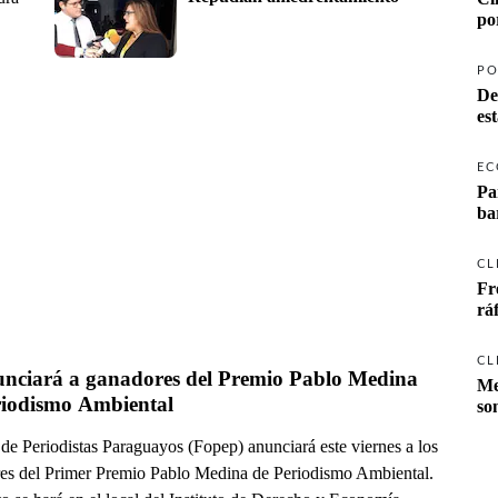
po
PO
De
es
EC
Pa
ba
CL
Fr
rá
CL
unciará a ganadores del Premio Pablo Medina 
Me
riodismo Ambiental
so
de Periodistas Paraguayos (Fopep) anunciará este viernes a los
es del Primer Premio Pablo Medina de Periodismo Ambiental.