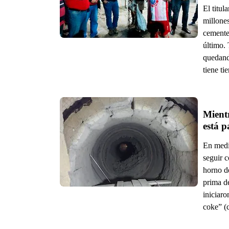
El titul
millones
cementer
último. 
quedando
tiene ti
Mientr
está p
En medi
seguir c
horno de
prima d
iniciaro
coke” (c