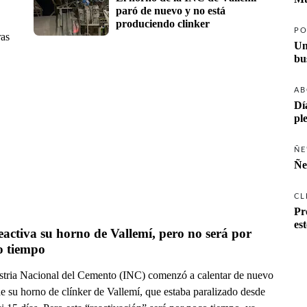
paró de nuevo y no está 
produciendo clinker
PO
ras
Un
AB
Dí
pl
ÑE
Ñe
CL
Pr
es
activa su horno de Vallemí, pero no será por 
 tiempo
stria Nacional del Cemento (INC) comenzó a calentar de nuevo
de su horno de clínker de Vallemí, que estaba paralizado desde