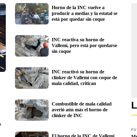
Horno de la INC vuelve a 
producir a medias y la estatal se 
está por quedar sin coque
INC reactiva su horno de 
Vallemí, pero está por quedarse 
sin coque
INC reactivó su horno de 
clínker de Vallemí con coque de 
mala calidad, critican 
L
Combustible de mala calidad 
averió aún más el horno de 
clínker de INC
a
FÚ
El horno de la INC de Vallemí 
Mu