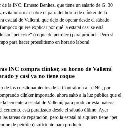
ar de la INC, Ernesto Benítez, que tiene un salario de G. 30
, evita informar sobre el paro del horno de clínker de la
a estatal de Vallemí, que dejó de operar desde el sábado
Tampoco quiere explicar por qué la estatal casi se está
 sin “pet coke” (coque de petróleo) para producir. Pero sí
empo para hacer proselitismo en horario laboral.
as INC compra clínker, su horno de Vallemí 
arado y casi ya no tiene coque
o de los cuestionamientos de la Contraloría a la INC, por
omprando clínker importado, ahora saltó a la luz pública que el
 la cementera estatal de Vallemí, para producir esta materia
el cemento, está paralizado desde el sábado último. Ayer
n las tareas de reparación, pero la estatal ni siquiera tiene “pet
oque de petróleo) suficiente para producir.