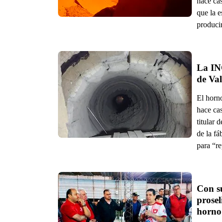
hace cas
que la e
producir
La INC
de Val
El horn
hace cas
titular 
de la fá
para “r
Con su
prosel
horno