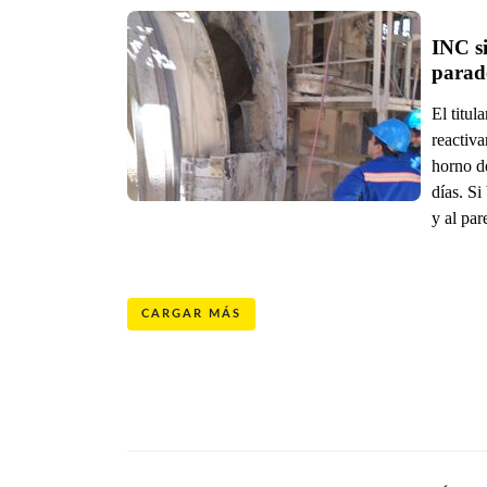
INC si
parad
El titul
reactiva
horno d
días. Si
y al par
CARGAR MÁS