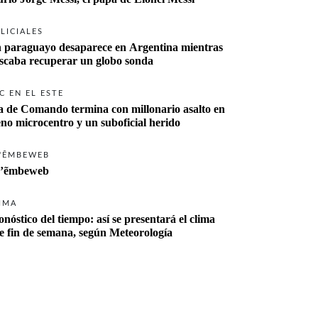
LICIALES
 paraguayo desaparece en Argentina mientras 
buscaba recuperar un globo sonda 
C EN EL ESTE
a de Comando termina con millonario asalto en 
eno microcentro y un suboficial herido
'ẼMBEWEB
’ẽmbeweb
IMA
onóstico del tiempo: así se presentará el clima 
te fin de semana, según Meteorología