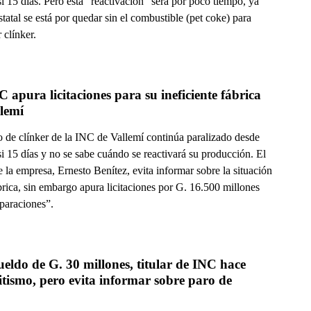
i 15 días. Pero esta “reactivación” será por poco tiempo, ya
statal se está por quedar sin el combustible (pet coke) para
 clínker.
 apura licitaciones para su ineficiente fábrica 
lemí
o de clínker de la INC de Vallemí continúa paralizado desde
i 15 días y no se sabe cuándo se reactivará su producción. El
de la empresa, Ernesto Benítez, evita informar sobre la situación
brica, sin embargo apura licitaciones por G. 16.500 millones
eparaciones”.
eldo de G. 30 millones, titular de INC hace 
itismo, pero evita informar sobre paro de 