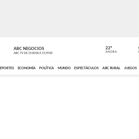
22º
ABC NEGOCIOS
POLIDEPOR
AHORA
ABC TV
DE
15:00:00
A
15:59:00
ABC CARDINAL 
EPORTES
ECONOMÍA
POLÍTICA
MUNDO
ESPECTÁCULOS
ABC RURAL
JUEGOS