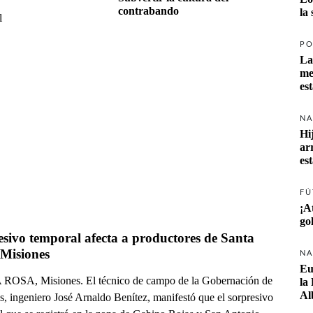
contrabando
la
l
PO
La
me
es
NA
Hij
ar
es
FÚ
¡A
go
sivo temporal afecta a productores de Santa 
 Misiones
NA
Eu
OSA, Misiones. El técnico de campo de la Gobernación de
la
Al
s, ingeniero José Arnaldo Benítez, manifestó que el sorpresivo