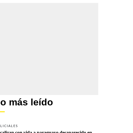
o más leído
LICIALES
calizan con vida a paraguayo desaparecido en 