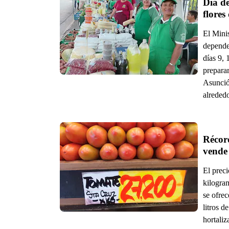
Día de
flores
El Mini
dependen
días 9, 
preparar
Asunció
alreded
Récord
El preci
kilogra
se ofrec
litros d
hortaliz