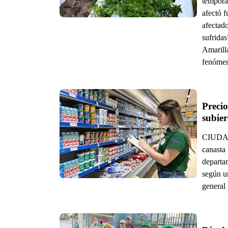
tempora
afectó f
afectado
sufrida
Amarilla
fenómen
Precio
subie
CIUDAD 
canasta 
departa
según u
general