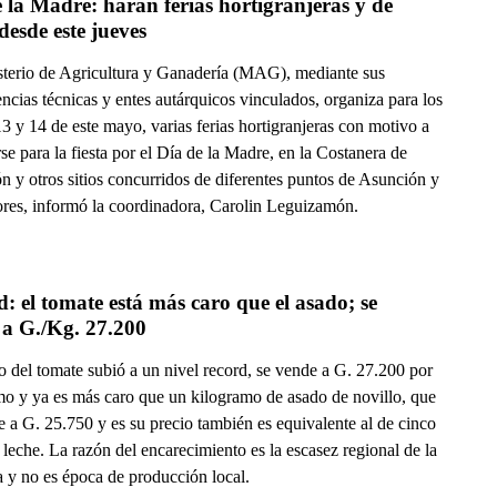
 la Madre: harán ferias hortigranjeras y de 
 desde este jueves
sterio de Agricultura y Ganadería (MAG), mediante sus
cias técnicas y entes autárquicos vinculados, organiza para los
13 y 14 de este mayo, varias ferias hortigranjeras con motivo a
se para la fiesta por el Día de la Madre, en la Costanera de
n y otros sitios concurridos de diferentes puntos de Asunción y
ores, informó la coordinadora, Carolin Leguizamón.
: el tomate está más caro que el asado; se 
vende a G./Kg. 27.200  
o del tomate subió a un nivel record, se vende a G. 27.200 por
mo y ya es más caro que un kilogramo de asado de novillo, que
e a G. 25.750 y es su precio también es equivalente al de cinco
e leche. La razón del encarecimiento es la escasez regional de la
a y no es época de producción local.