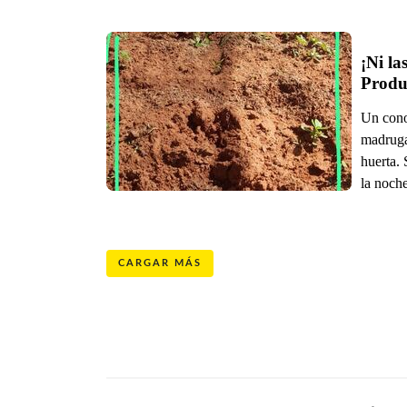
¡Ni la
Produc
Un conoc
madruga
huerta. 
la noche
CARGAR MÁS