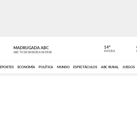
14º
MADRUGADA ABC
MADRUGAD
AHORA
ABC TV
DE
00:00:00
A
04:59:00
ABC CARDINAL 
EPORTES
ECONOMÍA
POLÍTICA
MUNDO
ESPECTÁCULOS
ABC RURAL
JUEGOS