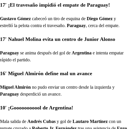
17′ ¡El travesaño impidió el empate de Paraguay!
Gustavo Gómez
cabeceó un tiro de esquina de
Diego Gómez
y
estrelló la pelota contra el travesaño.
Paraguay
, cerca del empate.
17′ Nahuel Molina evita un centro de Junior Alonso
Paraguay
se anima después del gol de
Argentina
e intenta empatar
rápido el partido.
16′ Miguel Almirón define mal un avance
Miguel Almirón
no pudo enviar un centro desde la izquierda y
Paraguay
desperdició un avance.
10′ ¡Gooooooooool de Argentina!
Mala salida de
Andrés Cubas
y gol de
Lautaro Martínez
con un
remate cruzado a
Roberto Jr. Fernández
tras una asistencia de
Enzo